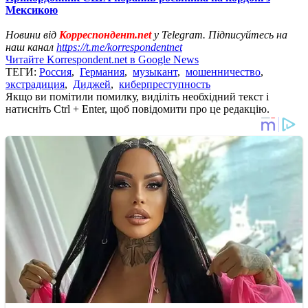
Мексикою
Новини від
Корреспондент.net
у Telegram. Підписуйтесь на
наш канал
https://t.me/korrespondentnet
Читайте Korrespondent.net в Google News
ТЕГИ:
Россия
,
Германия
,
музыкант
,
мошенничество
,
экстрадиция
,
Диджей
,
киберпреступность
Якщо ви помітили помилку, виділіть необхідний текст і
натисніть Ctrl + Enter, щоб повідомити про це редакцію.