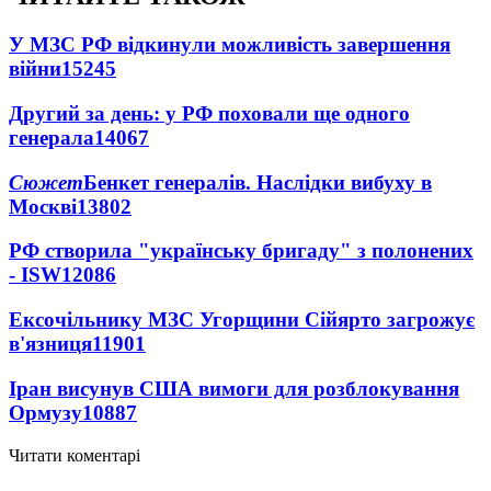
У МЗС РФ відкинули можливість завершення
війни
15245
Другий за день: у РФ поховали ще одного
генерала
14067
Сюжет
Бенкет генералів. Наслідки вибуху в
Москві
13802
РФ створила "українську бригаду" з полонених
- ISW
12086
Ексочільнику МЗС Угорщини Сійярто загрожує
в'язниця
11901
Іран висунув США вимоги для розблокування
Ормузу
10887
Читати коментарі