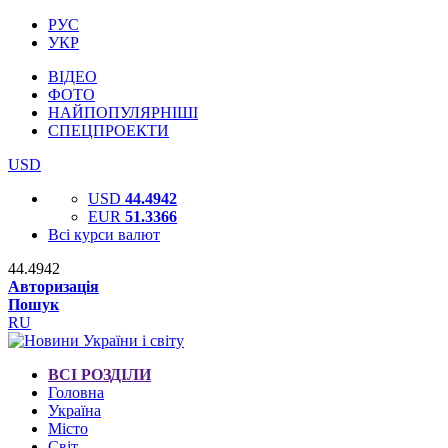
РУС
УКР
ВІДЕО
ФОТО
НАЙПОПУЛЯРНІШІ
СПЕЦПРОЕКТИ
USD
USD
44.4942
EUR
51.3366
Всі курси валют
44.4942
Авторизація
Пошук
RU
ВСІ РОЗДІЛИ
Головна
Україна
Місто
Світ