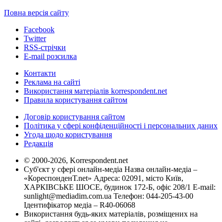
Повна версія сайту
Facebook
Twitter
RSS-стрічки
E-mail розсилка
Контакти
Реклама на сайті
Використання матеріалів korrespondent.net
Правила користування сайтом
Договір користування сайтом
Політика у сфері конфіденційності і персональних даних
Угода щодо користування
Редакція
© 2000-2026, Korrespondent.net
Суб'єкт у сфері онлайн-медіа Назва онлайн-медіа –
«КореспонденТ.net» Адреса: 02091, місто Київ,
ХАРКІВСЬКЕ ШОСЕ, будинок 172-Б, офіс 208/1 E-mail:
sunlight@mediadim.com.ua
Телефон: 044-205-43-00
Ідентифікатор медіа – R40-06068
Використання будь-яких матеріалів, розміщених на