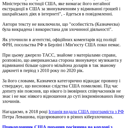
Міністерства юстиції США, яке вимагає його негайної
екстрадиції в США за звинуваченням у відмиванні грошей і
шахрайських діях в інтернеті", - йдеться в повідомленні.
Автори тексту не виключили, що "особистість (Казначеєва)
була викрадена і використана для злочинної діяльності".
Як уточнили в агентстві, офіційних коментарів від поліції
ФРН, посольства РФ в Берліні і Мін'юсту США поки немає.
При цьому джерело ТАСС, знайоме з матеріалами справи,
розповіло, що американська сторона звинувачує музиканта у
відмиванні більше одного мільйона доларів в так званому
даркнеті в період з 2010 року по 2020 рік.
За його словами, Казначеєв категорично відкидає провину і
стверджує, що висновки слідства США помилкові. Під час
допиту він пояснив, що нікого із імовірних співучасників не
знає і не має ніякого відношення до суті інкримінованих йому
злочинів.
Нагадаємо, в 2018 році
Іспанія видала США програміста з РФ
Петра Левашова, підозрюваного в різних кіберзлочинах.
Прикордонник США поранив росіянина на кордоні з