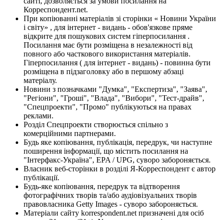
сайті, дозволяється за умови посилання на
Корреспондент.net.
При копіюванні матеріалів зі сторінки « Новини України
і світу» , для інтернет - видань - обов'язкове пряме
відкрите для пошукових систем гіперпосилання .
Посилання має бути розміщена в незалежності від
повного або часткового використання матеріалів.
Гіперпосилання ( для інтернет - видань) - повинна бути
розміщена в підзаголовку або в першому абзаці
матеріалу.
Новини з позначками "Думка", "Експертиза", "Заява",
"Регіони", "Гроші", "Влада", "Вибори", "Тест-драйв",
"Спецпроекти", "Промо" публікуються на правах
реклами.
Розділ Спецпроекти створюється спільно з
комерційними партнерами.
Будь яке копіювання, публікація, передрук, чи наступне
поширення інформації, що містить посилання на
"Інтерфакс-Україна", EPA / UPG, суворо забороняється.
Власник веб-сторінки в розділі Я-Корреспондент є автор
публікації.
Будь-яке копіювання, передрук та відтворення
фотографічних творів та/або аудіовізуальних творів
правовласника Getty Images - суворо забороняється.
Матеріали сайту korrespondent.net призначені для осіб