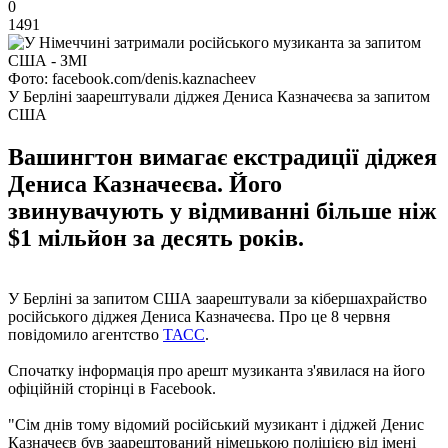
0
1491
Фото: facebook.com/denis.kaznacheev
У Берліні заарештували діджея Дениса Казначеєва за запитом
США
Вашингтон вимагає екстрадиції діджея
Дениса Казначеєва. Його
звинувачують у відмиванні більше ніж
$1 мільйон за десять років.
У Берліні за запитом США заарештували за кібершахрайство
російського діджея Дениса Казначеєва. Про це 8 червня
повідомило агентство
ТАСС
.
Спочатку інформація про арешт музиканта з'явилася на його
офіційній сторінці в Facebook.
"Сім днів тому відомий російський музикант і діджей Денис
Казначеєв був заарештований німецькою поліцією від імені