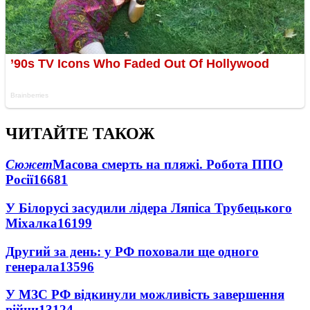
ЧИТАЙТЕ ТАКОЖ
Сюжет
Масова смерть на пляжі. Робота ППО
Росії
16681
У Білорусі засудили лідера Ляпіса Трубецького
Міхалка
16199
Другий за день: у РФ поховали ще одного
генерала
13596
У МЗС РФ відкинули можливість завершення
війни
13124