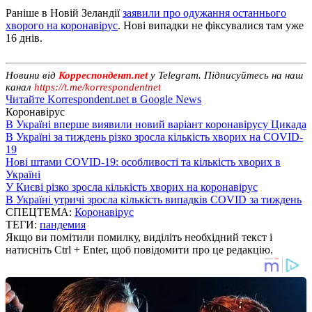
Раніше в Новій Зеландії
заявили про одужання останнього
хворого на коронавірус
. Нові випадки не фіксувалися там уже
16 днів.
Новини від
Корреспондент.net
у Telegram. Підписуйтесь на наш
канал
https://t.me/korrespondentnet
Читайте Korrespondent.net в Google News
Коронавірус
В Україні вперше виявили новий варіант коронавірусу Цикада
В Україні за тиждень різко зросла кількість хворих на COVID-
19
Нові штами COVID-19: особливості та кількість хворих в
Україні
У Києві різко зросла кількість хворих на коронавірус
В Україні утричі зросла кількість випадків COVID за тиждень
СПЕЦТЕМА:
Коронавірус
ТЕГИ:
пандемия
Якщо ви помітили помилку, виділіть необхідний текст і
натисніть Ctrl + Enter, щоб повідомити про це редакцію.