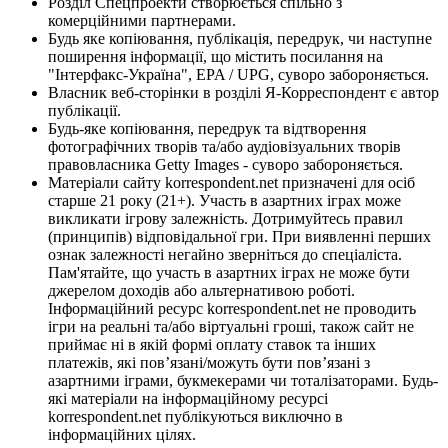
Розділ Спецпроекти створюється спільно з
комерційними партнерами.
Будь яке копіювання, публікація, передрук, чи наступне
поширення інформації, що містить посилання на
"Інтерфакс-Україна", EPA / UPG, суворо забороняється.
Власник веб-сторінки в розділі Я-Корреспондент є автор
публікації.
Будь-яке копіювання, передрук та відтворення
фотографічних творів та/або аудіовізуальних творів
правовласника Getty Images - суворо забороняється.
Матеріали сайту korrespondent.net призначені для осіб
старше 21 року (21+). Участь в азартних іграх може
викликати ігрову залежність. Дотримуйтесь правил
(принципів) відповідальної гри. При виявленні перших
ознак залежності негайно зверніться до спеціаліста.
Пам'ятайте, що участь в азартних іграх не може бути
джерелом доходів або альтернативою роботі.
Інформаційний ресурс korrespondent.net не проводить
ігри на реальні та/або віртуальні гроші, також сайт не
приймає ні в якій формі оплату ставок та інших
платежів, які пов’язані/можуть бути пов’язані з
азартними іграми, букмекерами чи тоталізаторами. Будь-
які матеріали на інформаційному ресурсі
korrespondent.net публікуються виключно в
інформаційних цілях.