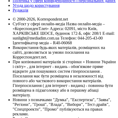
Політика у сфері конфіденційності і персональних даних
Угода щодо користування
Редакція
© 2000-2026, Korrespondent.net
Суб'єкт у сфері онлайн-медіа Назва онлайн-медіа –
«КореспонденТ.net» Адреса: 02091, місто Київ,
ХАРКІВСЬКЕ ШОСЕ, будинок 172-Б, офіс 208/1 E-mail:
sunlight@mediadim.com.ua
Телефон: 044-205-43-00
Ідентифікатор медіа – R40-06068
Використання будь-яких матеріалів, розміщених на
сайті, дозволяється за умови посилання на
Корреспондент.net.
При копіюванні матеріалів зі сторінки « Новини України
і світу» , для інтернет - видань - обов'язкове пряме
відкрите для пошукових систем гіперпосилання .
Посилання має бути розміщена в незалежності від
повного або часткового використання матеріалів.
Гіперпосилання ( для інтернет - видань) - повинна бути
розміщена в підзаголовку або в першому абзаці
матеріалу.
Новини з позначками "Думка", "Експертиза", "Заява",
"Регіони", "Гроші", "Влада", "Вибори", "Тест-драйв",
"Спецпроекти", "Промо" публікуються на правах
реклами.