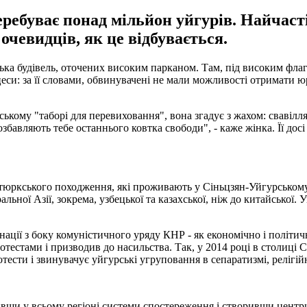
ребуває понад мільйон уйгурів. Найчаст
очевидців, як це відбувається.
ька будівель, оточених високим парканом. Там, під високим флагш
си: за її словами, обвинувачені не мали можливості отримати ю
ькому "таборі для перевиховання", вона згадує з жахом: свавілля 
збавляють тебе останнього ковтка свободи", - каже жінка. Її досі
 тюркського походження, які проживають у Сіньцзян-Уйгурському
ної Азії, зокрема, узбецької та казахської, ніж до китайської. У
ації з боку комуністичного уряду КНР - як економічно і політичн
отестами і призводив до насильства. Так, у 2014 році в столиці 
сти і звинувачує уйгурські угруповання в сепаратизмі, релігійн
ивши у всьому регіоні системи спостереження і створивши цент