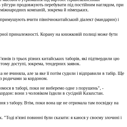
ів уйгури продовжують перебувати під постійним наглядом, при
 міжнародних компаній, зокрема й німецьких.
їх примушують вчити північнокитайський діалект (мандарин) і
турної приналежності. Корану на книжковій полиці може бути
знів із трьох різних китайських таборів, які підтвердили цю
тому доступі, зокрема, тендерних заявок.
не вчиняла, але за яке її потім судили і відправили в табір. Ще
 з родичами за кордоном.
мося в таборі, поки не виберемо одне з порушень", -
кордон: вони з чоловіком їздили в сусідній Казахстан.
ння з табору. Втім, поки вона ще не отримала там посвідку на
 "Тоді в'язні повинні були сказати: я каюся у своєму злочині і