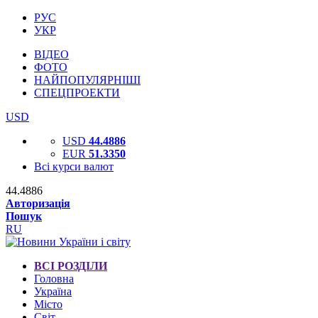
РУС
УКР
ВІДЕО
ФОТО
НАЙПОПУЛЯРНІШІ
СПЕЦПРОЕКТИ
USD
USD
44.4886
EUR
51.3350
Всі курси валют
44.4886
Авторизація
Пошук
RU
ВСІ РОЗДІЛИ
Головна
Україна
Місто
Світ