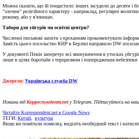
Можна сказати, що їй пощастило: інших засудили до десяти і б
"злочин" релігійного характеру - наприклад, регулярні молитви
режиму, або у в'язницю.
Табори для уйгурів чи освітні центри?
Численні письмові запити з проханням прокоментувати інформа
Замість цього посольство КНР в Берліні направило DW посиланн
У документі Пекін заперечує всі звинувачення в утисках уйгурі
лише в цілях боротьби з тероризмом і попередження небезпеки і
Джерело:
Українська служба DW
Новини від
Корреспондент.net
у Telegram. Підписуйтесь на на
Читайте Korrespondent.net в Google News
ТЕГИ:
Китай
,
культура
Якщо ви помітили помилку, виділіть необхідний текст і натисніт