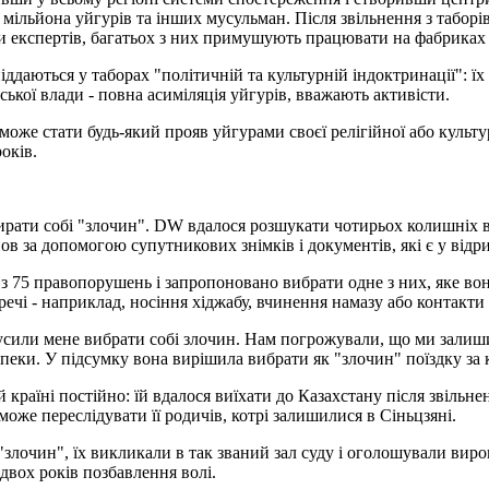
мільйона уйгурів та інших мусульман. Після звільнення з табор
и експертів, багатьох з них примушують працювати на фабриках
іддаються у таборах "політичній та культурній індоктринації": 
ської влади - повна асиміляція уйгурів, вважають активісти.
може стати будь-який прояв уйгурами своєї релігійної або куль
оків.
рати собі "злочин". DW вдалося розшукати чотирьох колишніх в'я
 за допомогою супутникових знімків і документів, які є у відри
з 75 правопорушень і запропоновано вибрати одне з них, яке вона 
речі - наприклад, носіння хіджабу, вчинення намазу або контакти
змусили мене вибрати собі злочин. Нам погрожували, що ми залиши
езпеки. У підсумку вона вирішила вибрати як "злочин" поїздку за 
 країні постійно: їй вдалося виїхати до Казахстану після звільне
оже переслідувати її родичів, котрі залишилися в Сіньцзяні.
"злочин", їх викликали в так званий зал суду і оголошували вирок.
 двох років позбавлення волі.