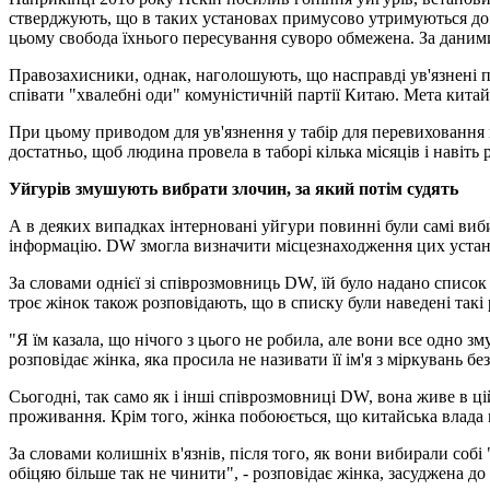
стверджують, що в таких установах примусово утримуються до 
цьому свобода їхнього пересування суворо обмежена. За даним
Правозахисники, однак, наголошують, що насправді ув'язнені п
співати "хвалебні оди" комуністичній партії Китаю. Мета китай
При цьому приводом для ув'язнення у табір для перевиховання 
достатньо, щоб людина провела в таборі кілька місяців і навіть р
Уйгурів змушують вибрати злочин, за який потім судять
А в деяких випадках інтерновані уйгури повинні були самі виби
інформацію. DW змогла визначити місцезнаходження цих установ
За словами однієї зі співрозмовниць DW, їй було надано список 
троє жінок також розповідають, що в списку були наведені такі 
"Я їм казала, що нічого з цього не робила, але вони все одно 
розповідає жінка, яка просила не називати її ім'я з міркувань б
Сьогодні, так само як і інші співрозмовниці DW, вона живе в цій
проживання. Крім того, жінка побоюється, що китайська влада м
За словами колишніх в'язнів, після того, як вони вибирали собі 
обіцяю більше так не чинити", - розповідає жінка, засуджена до