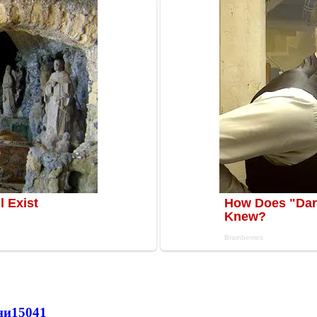
ни
15041