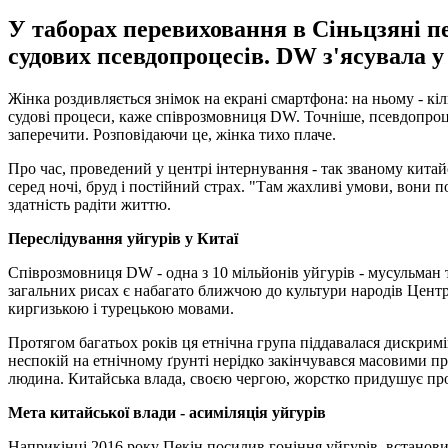
У таборах перевиховання в Сіньцзяні пе
судових псевдопроцесів. DW з'ясувала у 
Жінка роздивляється знімок на екрані смартфона: на ньому - кіл
судові процеси, каже співрозмовниця DW. Точніше, псевдопроце
заперечити. Розповідаючи це, жінка тихо плаче.
Про час, проведений у центрі інтернування - так званому китайс
серед ночі, бруд і постійний страх. "Там жахливі умови, вони по
здатність радіти життю.
Переслідування уйгурів у Китаї
Співрозмовниця DW - одна з 10 мільйонів уйгурів - мусульман
загальних рисах є набагато ближчою до культури народів Централь
киргизькою і турецькою мовами.
Протягом багатьох років ця етнічна група піддавалася дискримін
неспокій на етнічному ґрунті нерідко закінчувався масовими пр
людина. Китайська влада, своєю чергою, жорстко придушує проте
Мета китайської влади - асиміляція уйгурів
Наприкінці 2016 року Пекін посилив гоніння уйгурів, встанов