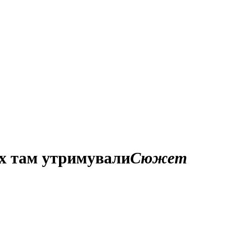
их там утримували
Сюжет