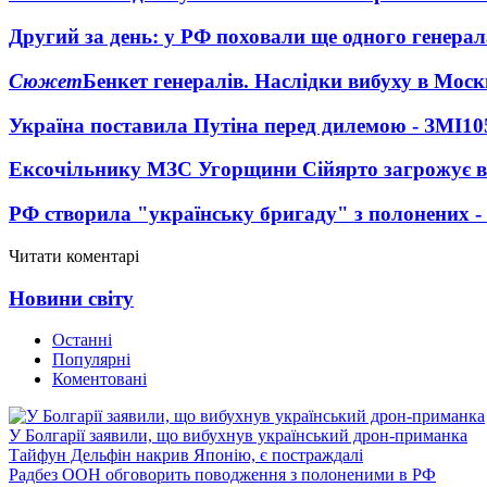
Другий за день: у РФ поховали ще одного генерал
Сюжет
Бенкет генералів. Наслідки вибуху в Моск
Україна поставила Путіна перед дилемою - ЗМІ
10
Ексочільнику МЗС Угорщини Сійярто загрожує в
РФ створила "українську бригаду" з полонених -
Читати коментарі
Новини світу
Останні
Популярні
Коментовані
У Болгарії заявили, що вибухнув український дрон-приманка
Тайфун Дельфін накрив Японію, є постраждалі
Радбез ООН обговорить поводження з полоненими в РФ