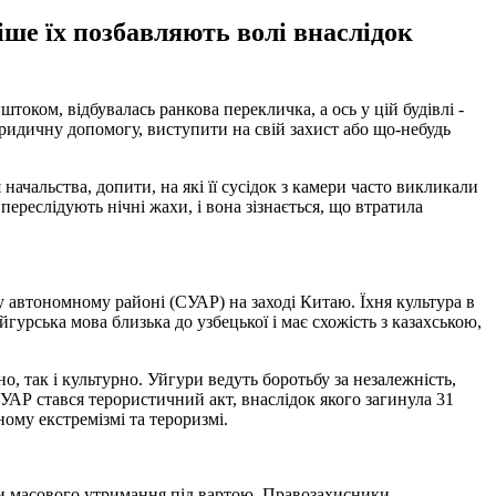
іше їх позбавляють волі внаслідок
током, відбувалась ранкова перекличка, а ось у цій будівлі -
ридичну допомогу, виступити на свій захист або що-небудь
начальства, допити, на які її сусідок з камери часто викликали
 переслідують нічні жахи, і вона зізнається, що втратила
 автономному районі (СУАР) на заході Китаю. Їхня культура в
йгурська мова близька до узбецької і має схожість з казахською,
о, так і культурно. Уйгури ведуть боротьбу за незалежність,
СУАР стався терористичний акт, внаслідок якого загинула 31
ому екстремізмі та тероризмі.
ри масового утримання під вартою. Правозахисники