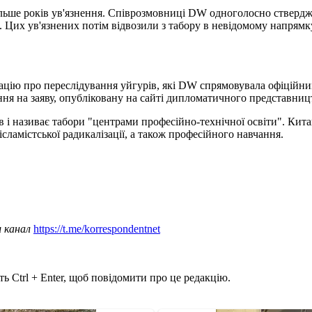
ільше років ув'язнення. Співрозмовниці DW одноголосно стверджу
. Цих ув'язнених потім відвозили з табору в невідомому напрямку
цію про переслідування уйгурів, які DW спрямовувала офіційним
я на заяву, опубліковану на сайті дипломатичного представництв
в і називає табори "центрами професійно-технічної освіти". Кит
сламістської радикалізації, а також професійного навчання.
ш канал
https://t.me/korrespondentnet
ь Ctrl + Enter, щоб повідомити про це редакцію.