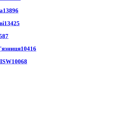
а
13896
ві
13425
587
'язниця
10416
 ISW
10068