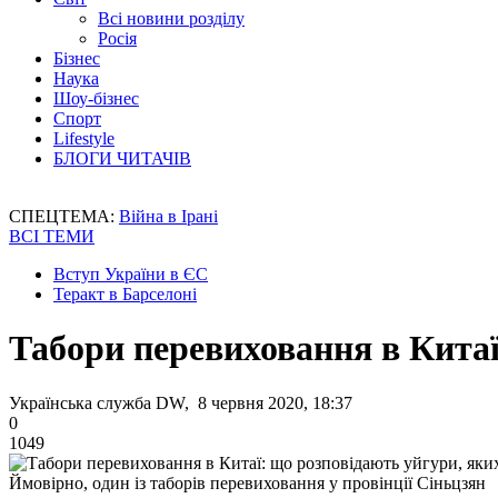
Всі новини розділу
Росія
Бізнес
Наука
Шоу-бізнес
Спорт
Lifestyle
БЛОГИ ЧИТАЧІВ
СПЕЦТЕМА:
Війна в Ірані
ВСІ ТЕМИ
Вступ України в ЄС
Теракт в Барселоні
Табори перевиховання в Китаї
Українська служба DW, 8 червня 2020, 18:37
0
1049
Ймовірно, один із таборів перевиховання у провінції Сіньцзян