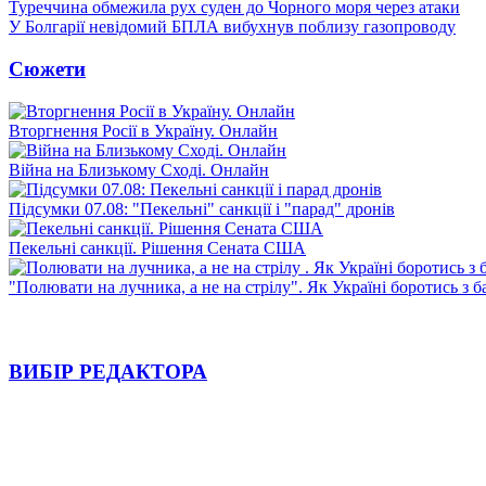
Туреччина обмежила рух суден до Чорного моря через атаки
У Болгарії невідомий БПЛА вибухнув поблизу газопроводу
Сюжети
Вторгнення Росії в Україну. Онлайн
Війна на Близькому Сході. Онлайн
Підсумки 07.08: "Пекельні" санкції і "парад" дронів
Пекельні санкції. Рішення Сената США
"Полювати на лучника, а не на стрілу". Як Україні боротись з 
ВИБІР РЕДАКТОРА