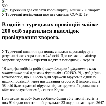
0
500
У Туреччині повідомили про два спалахи COVID-19
В одній з турецьких провінцій майже
200 осіб заразилися внаслідок
провідування хворого.
У Туреччині виявили два нових спалахи коронавірусу, в
результаті яких заразилися 248 осіб. Про це заявив міністр
охорони здоров'я Фахреттін Коджа в понеділок, 8 червня.
"В ході феляційніх робіт (
пошук джерел інфікування і кола
контактних осіб в рамках боротьби з COVID-19, - ред.)
було
встановлено, що 190 осіб були заражені вірусом в одній із
наших провінцій через навідування хворого. В іншому місті
58 осіб були заражені вірусом під час церемонії прощання з
військовослужбовцем", - сказав Коджа.
При цьому за добу було зроблено більш 35,3 тисячі тестів, з
них 914 дали позитивний результат. 23 людини загинули, 2647