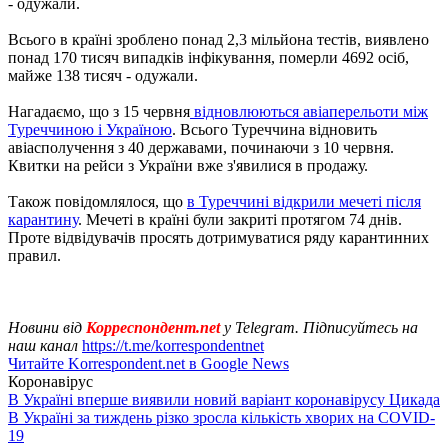
- одужали.
Всього в країні зроблено понад 2,3 мільйона тестів, виявлено
понад 170 тисяч випадків інфікування, померли 4692 осіб,
майже 138 тисяч - одужали.
Нагадаємо, що з 15 червня
відновлюються авіаперельоти між
Туреччиною і Україною
. Всього Туреччина відновить
авіасполучення з 40 державами, починаючи з 10 червня.
Квитки на рейси з України вже з'явилися в продажу.
Також повідомлялося, що
в Туреччині відкрили мечеті після
карантину
. Мечеті в країні були закриті протягом 74 днів.
Проте відвідувачів просять дотримуватися ряду карантинних
правил.
Новини від
Корреспондент.net
у Telegram. Підписуйтесь на
наш канал
https://t.me/korrespondentnet
Читайте Korrespondent.net в Google News
Коронавірус
В Україні вперше виявили новий варіант коронавірусу Цикада
В Україні за тиждень різко зросла кількість хворих на COVID-
19