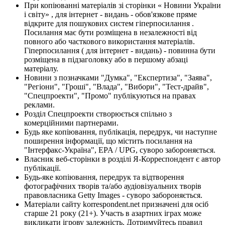
При копіюванні матеріалів зі сторінки « Новини України
і світу» , для інтернет - видань - обов'язкове пряме
відкрите для пошукових систем гіперпосилання .
Посилання має бути розміщена в незалежності від
повного або часткового використання матеріалів.
Гіперпосилання ( для інтернет - видань) - повинна бути
розміщена в підзаголовку або в першому абзаці
матеріалу.
Новини з позначками "Думка", "Експертиза", "Заява",
"Регіони", "Гроші", "Влада", "Вибори", "Тест-драйв",
"Спецпроекти", "Промо" публікуються на правах
реклами.
Розділ Спецпроекти створюється спільно з
комерційними партнерами.
Будь яке копіювання, публікація, передрук, чи наступне
поширення інформації, що містить посилання на
"Інтерфакс-Україна", EPA / UPG, суворо забороняється.
Власник веб-сторінки в розділі Я-Корреспондент є автор
публікації.
Будь-яке копіювання, передрук та відтворення
фотографічних творів та/або аудіовізуальних творів
правовласника Getty Images - суворо забороняється.
Матеріали сайту korrespondent.net призначені для осіб
старше 21 року (21+). Участь в азартних іграх може
викликати ігрову залежність. Дотримуйтесь правил