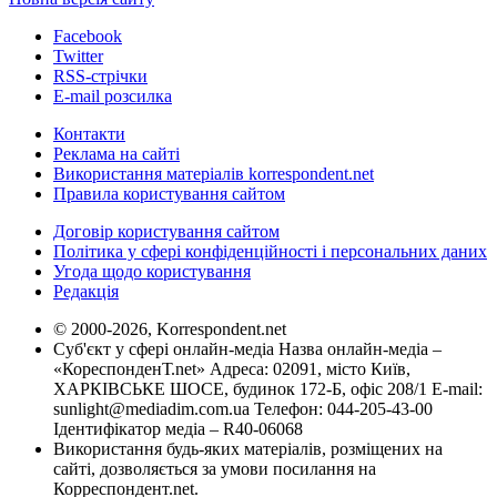
Facebook
Twitter
RSS-стрічки
E-mail розсилка
Контакти
Реклама на сайті
Використання матеріалів korrespondent.net
Правила користування сайтом
Договір користування сайтом
Політика у сфері конфіденційності і персональних даних
Угода щодо користування
Редакція
© 2000-2026, Korrespondent.net
Суб'єкт у сфері онлайн-медіа Назва онлайн-медіа –
«КореспонденТ.net» Адреса: 02091, місто Київ,
ХАРКІВСЬКЕ ШОСЕ, будинок 172-Б, офіс 208/1 E-mail:
sunlight@mediadim.com.ua
Телефон: 044-205-43-00
Ідентифікатор медіа – R40-06068
Використання будь-яких матеріалів, розміщених на
сайті, дозволяється за умови посилання на
Корреспондент.net.