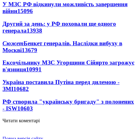
У МЗС РФ відкинули можливість завершення
війни
15096
Другий за день: у РФ поховали ще одного
генерала
13938
Сюжет
Бенкет генералів. Наслідки вибуху в
Москві
13679
Ексочільнику МЗС Угорщини Сійярто загрожує
в'язниця
10991
Україна поставила Путіна перед дилемою -
ЗМІ
10682
РФ створила "українську бригаду" з полонених
- ISW
10603
Читати коментарі
Повна версія сайту