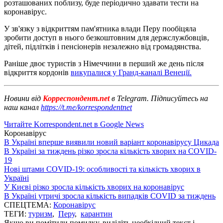
розташованих поблизу, буде періодично здавати тести на
коронавірус.
У зв'язку з відкриттям пам'ятника влади Перу пообіцяла
зробити доступ в нього безкоштовним для держслужбовців,
дітей, підлітків і пенсіонерів незалежно від громадянства.
Раніше двоє туристів з Німеччини в перший же день після
відкриття кордонів
викупалися у Гранд-каналі Венеції.
Новини від
Корреспондент.net
в Telegram. Підписуйтесь на
наш канал
https://t.me/korrespondentnet
Читайте Korrespondent.net в Google News
Коронавірус
В Україні вперше виявили новий варіант коронавірусу Цикада
В Україні за тиждень різко зросла кількість хворих на COVID-
19
Нові штами COVID-19: особливості та кількість хворих в
Україні
У Києві різко зросла кількість хворих на коронавірус
В Україні утричі зросла кількість випадків COVID за тиждень
СПЕЦТЕМА:
Коронавірус
ТЕГИ:
туризм
,
Перу
,
карантин
Якщо ви помітили помилку, виділіть необхідний текст і