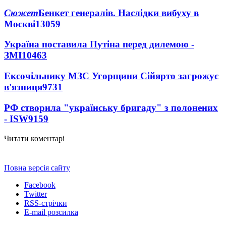
Сюжет
Бенкет генералів. Наслідки вибуху в
Москві
13059
Україна поставила Путіна перед дилемою -
ЗМІ
10463
Ексочільнику МЗС Угорщини Сійярто загрожує
в'язниця
9731
РФ створила "українську бригаду" з полонених
- ISW
9159
Читати коментарі
Повна версія сайту
Facebook
Twitter
RSS-стрічки
E-mail розсилка