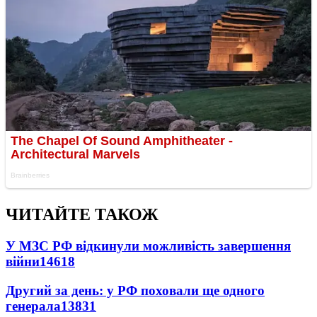
ЧИТАЙТЕ ТАКОЖ
У МЗС РФ відкинули можливість завершення
війни
14618
Другий за день: у РФ поховали ще одного
генерала
13831