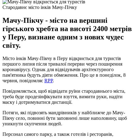
Стародавнє місто інків Мачу-Пічку
Мачу-Пікчу - місто на вершині
гірського хребта на висоті 2400 метрів
у Перу, визнане одним з нових чудес
світу.
Місто інків Мачу-Пікчу в Перу відкриється для туристів
першого липня після тривалої перерви через поширення
коронавірусу. Однак для відвідувачів архітектурного
пам'ятника будуть діяти обмеження. Про це в понеділок, 8
червня, повідомляє
RPP
.
Повідомляється, щоб відвідати руїни стародавнього міста,
треба буде продезінфікувати взуття, вимити руки, надіти
маску і дотримуватися дистанції.
Потяги, які підвозять мандрівників у найближче до Мачу-
Пікчу село, повинні бути заповнені лише наполовину, щоб
уникнути скупчення людей.
Персонал самого парку, а також готелів і ресторанів,