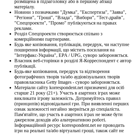
розміщена в підзаголовку або в першому абзаці
матеріалу.
Новини з позначками "Думка", "Експертиза", "Заява",
"Регіони", "Гроші", "Влада", "Вибори", "Тест-драйв",
"Спецпроекти", "Промо" публікуються на правах
реклами.
Розділ Спецпроекти створюється спільно з
комерційними партнерами.
Будь яке копіювання, публікація, передрук, чи наступне
поширення інформації, що містить посилання на
"Інтерфакс-Україна", EPA / UPG, суворо забороняється.
Власник веб-сторінки в розділі Я-Корреспондент є автор
публікації.
Будь-яке копіювання, передрук та відтворення
фотографічних творів та/або аудіовізуальних творів
правовласника Getty Images - суворо забороняється.
Матеріали сайту korrespondent.net призначені для осіб
старше 21 року (21+). Участь в азартних іграх може
викликати ігрову залежність. Дотримуйтесь правил
(принципів) відповідальної гри. При виявленні перших
ознак залежності негайно зверніться до спеціаліста.
Пам'ятайте, що участь в азартних іграх не може бути
джерелом доходів або альтернативою роботі.
Інформаційний ресурс korrespondent.net не проводить
ігри на реальні та/або віртуальні гроші, також сайт не