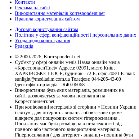
Контакти
Реклама на сайті
Використання матеріалів korrespondent.net
Правила користування сайтом
Договір користування сайтом
Політика у сфері конфіденційності і персональних даних
Угода щодо користування
Редакція
© 2000-2026, Korrespondent.net
Суб'єкт у сфері онлайн-медіа Назва онлайн-медіа –
«КореспонденТ.net» Адреса: 02091, місто Київ,
ХАРКІВСЬКЕ ШОСЕ, будинок 172-Б, офіс 208/1 E-mail:
sunlight@mediadim.com.ua
Телефон: 044-205-43-00
Ідентифікатор медіа – R40-06068
Використання будь-яких матеріалів, розміщених на
сайті, дозволяється за умови посилання на
Корреспондент.net.
При копіюванні матеріалів зі сторінки « Новини України
і світу» , для інтернет - видань - обов'язкове пряме
відкрите для пошукових систем гіперпосилання .
Посилання має бути розміщена в незалежності від
повного або часткового використання матеріалів.
Гіперпосилання ( для інтернет - видань) - повинна бути