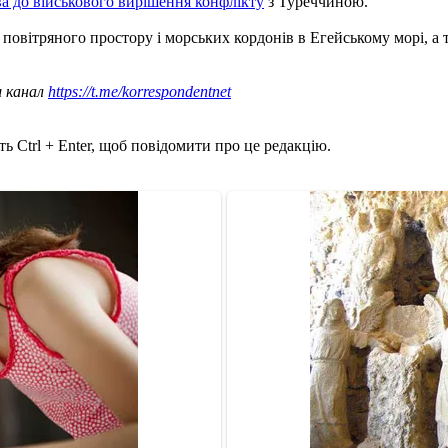
ва до військового вирішення конфлікту
з Туреччиною.
повітряного простору і морських кордонів в Егейському морі, а
ш канал
https://t.me/korrespondentnet
ь Ctrl + Enter, щоб повідомити про це редакцію.