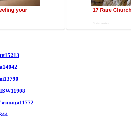
ни
15213
а
14042
ві
13790
 ISW
11908
'язниця
11772
844