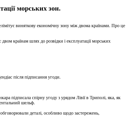
ітації морських зон.
 делімітує виняткову економічну зону між двома країнами. Про це
є двом країнам шлях до розвідки і експлуатації морських
ендіас після підписання угоди.
кара підписала спірну угоду з урядом Лівії в Триполі, яка, як
нентальний шельф.
и обговорювали деталі, особливо щодо застережень,