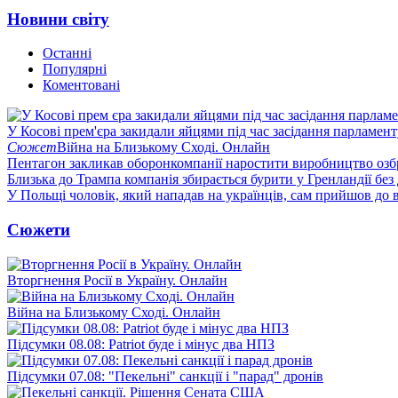
Новини світу
Останні
Популярні
Коментовані
У Косові прем'єра закидали яйцями під час засідання парламент
Сюжет
Війна на Близькому Сході. Онлайн
Пентагон закликав оборонкомпанії наростити виробництво озб
Близька до Трампа компанія збирається бурити у Гренландії без
У Польщі чоловік, який нападав на українців, сам прийшов до в
Сюжети
Вторгнення Росії в Україну. Онлайн
Війна на Близькому Сході. Онлайн
Підсумки 08.08: Patriot буде і мінус два НПЗ
Підсумки 07.08: "Пекельні" санкції і "парад" дронів