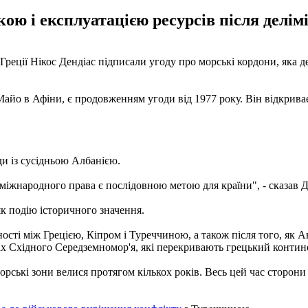
кою і експлуатацією ресурсів після делім
з Греції Нікос Дендіас підписали угоду про морські кордони, яка
 Майо в Афіни, є продовженням угоди від 1977 року. Він відкрива
ди із сусідньою Албанією.
 міжнародного права є послідовною метою для країни", - сказав Д
к подію історичного значення.
ості між Грецією, Кіпром і Туреччиною, а також після того, як Ан
тинах Східного Середземномор'я, які перекривають грецький конти
орські зони велися протягом кількох років. Весь цей час сторон