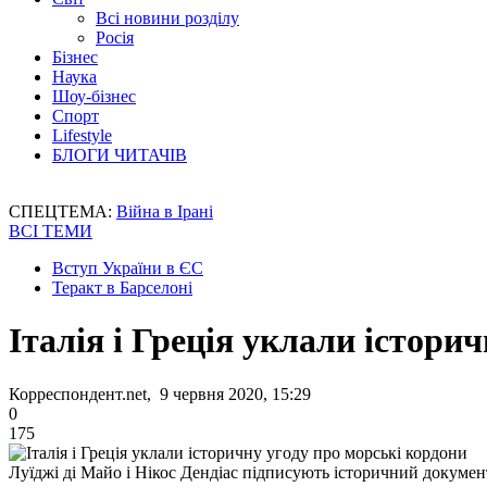
Всі новини розділу
Росія
Бізнес
Наука
Шоу-бізнес
Спорт
Lifestyle
БЛОГИ ЧИТАЧІВ
СПЕЦТЕМА:
Війна в Ірані
ВСІ ТЕМИ
Вступ України в ЄС
Теракт в Барселоні
Італія і Греція уклали істори
Корреспондент.net, 9 червня 2020, 15:29
0
175
Луїджі ді Майо і Нікос Дендіас підписують історичний докумен