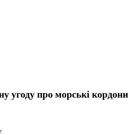
чну угоду про морські кордони
т