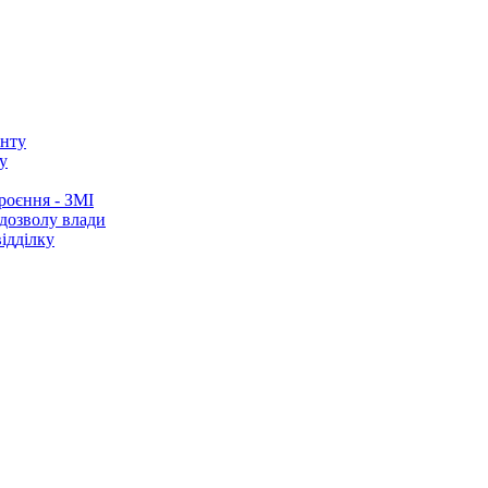
у
роєння - ЗМІ
 дозволу влади
ідділку