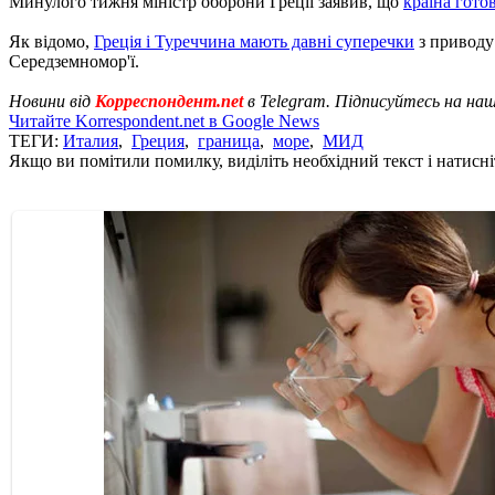
Минулого тижня міністр оборони Греції заявив, що
країна гото
Як відомо,
Греція і Туреччина мають давні суперечки
з приводу 
Середземномор'ї.
Новини від
Корреспондент.net
в Telegram. Підписуйтесь на на
Читайте Korrespondent.net в Google News
ТЕГИ:
Италия
,
Греция
,
граница
,
море
,
МИД
Якщо ви помітили помилку, виділіть необхідний текст і натисніт