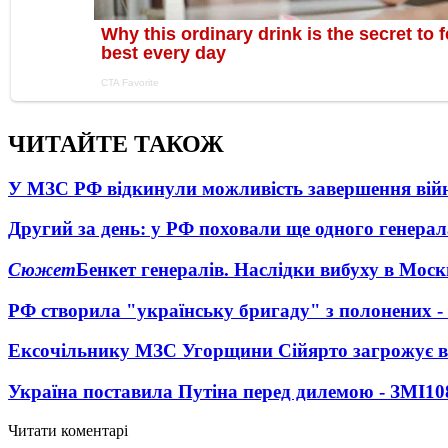
ЧИТАЙТЕ ТАКОЖ
У МЗС РФ відкинули можливість завершення вій
Другий за день: у РФ поховали ще одного генерал
Сюжет
Бенкет генералів. Наслідки вибуху в Моск
РФ створила "українську бригаду" з полонених -
Ексочільнику МЗС Угорщини Сійярто загрожує в
Україна поставила Путіна перед дилемою - ЗМІ
10
Читати коментарі