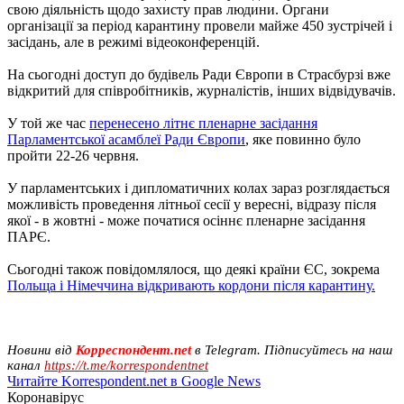
свою діяльність щодо захисту прав людини. Органи
організації за період карантину провели майже 450 зустрічей і
засідань, але в режимі відеоконференцій.
На сьогодні доступ до будівель Ради Європи в Страсбурзі вже
відкритий для співробітників, журналістів, інших відвідувачів.
У той же час
перенесено літнє пленарне засідання
Парламентської асамблеї Ради Європи
, яке повинно було
пройти 22-26 червня.
У парламентських і дипломатичних колах зараз розглядається
можливість проведення літньої сесії у вересні, відразу після
якої - в жовтні - може початися осіннє пленарне засідання
ПАРЄ.
Сьогодні також повідомлялося, що деякі країни ЄС, зокрема
Польща і Німеччина відкривають кордони після карантину.
Новини від
Корреспондент.net
в Telegram. Підписуйтесь на наш
канал
https://t.me/korrespondentnet
Читайте Korrespondent.net в Google News
Коронавірус