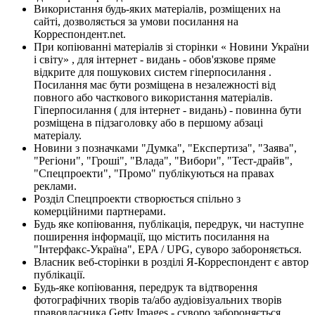
Використання будь-яких матеріалів, розміщених на
сайті, дозволяється за умови посилання на
Корреспондент.net.
При копіюванні матеріалів зі сторінки « Новини України
і світу» , для інтернет - видань - обов'язкове пряме
відкрите для пошукових систем гіперпосилання .
Посилання має бути розміщена в незалежності від
повного або часткового використання матеріалів.
Гіперпосилання ( для інтернет - видань) - повинна бути
розміщена в підзаголовку або в першому абзаці
матеріалу.
Новини з позначками "Думка", "Експертиза", "Заява",
"Регіони", "Гроші", "Влада", "Вибори", "Тест-драйв",
"Спецпроекти", "Промо" публікуються на правах
реклами.
Розділ Спецпроекти створюється спільно з
комерційними партнерами.
Будь яке копіювання, публікація, передрук, чи наступне
поширення інформації, що містить посилання на
"Інтерфакс-Україна", EPA / UPG, суворо забороняється.
Власник веб-сторінки в розділі Я-Корреспондент є автор
публікації.
Будь-яке копіювання, передрук та відтворення
фотографічних творів та/або аудіовізуальних творів
правовласника Getty Images - суворо забороняється.