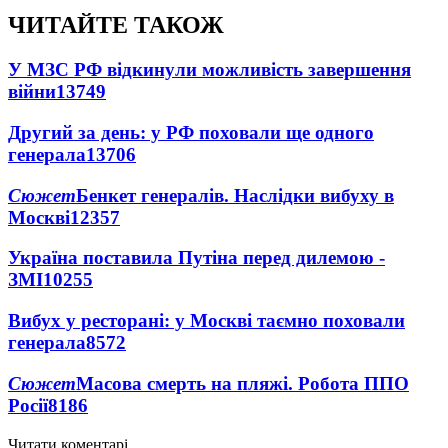
ЧИТАЙТЕ ТАКОЖ
У МЗС РФ відкинули можливість завершення
війни
13749
Другий за день: у РФ поховали ще одного
генерала
13706
Сюжет
Бенкет генералів. Наслідки вибуху в
Москві
12357
Україна поставила Путіна перед дилемою -
ЗМІ
10255
Вибух у ресторані: у Москві таємно поховали
генерала
8572
Сюжет
Масова смерть на пляжі. Робота ППО
Росії
8186
Читати коментарі