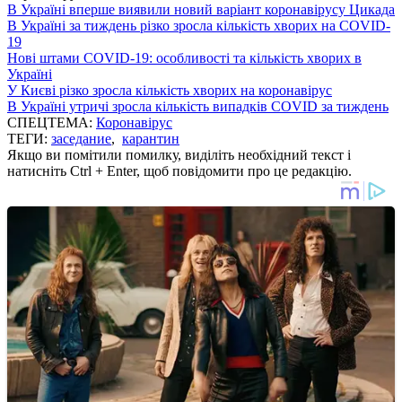
В Україні вперше виявили новий варіант коронавірусу Цикада
В Україні за тиждень різко зросла кількість хворих на COVID-
19
Нові штами COVID-19: особливості та кількість хворих в
Україні
У Києві різко зросла кількість хворих на коронавірус
В Україні утричі зросла кількість випадків COVID за тиждень
СПЕЦТЕМА:
Коронавірус
ТЕГИ:
заседание
,
карантин
Якщо ви помітили помилку, виділіть необхідний текст і
натисніть Ctrl + Enter, щоб повідомити про це редакцію.