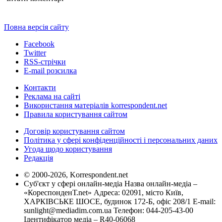
Повна версія сайту
Facebook
Twitter
RSS-стрічки
E-mail розсилка
Контакти
Реклама на сайті
Використання матеріалів korrespondent.net
Правила користування сайтом
Договір користування сайтом
Політика у сфері конфіденційності і персональних даних
Угода щодо користування
Редакція
© 2000-2026, Korrespondent.net
Суб'єкт у сфері онлайн-медіа Назва онлайн-медіа –
«КореспонденТ.net» Адреса: 02091, місто Київ,
ХАРКІВСЬКЕ ШОСЕ, будинок 172-Б, офіс 208/1 E-mail:
sunlight@mediadim.com.ua
Телефон: 044-205-43-00
Ідентифікатор медіа – R40-06068