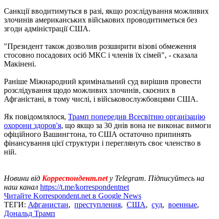
Санкції вводитимуться в разі, якщо розслідування можливих
злочинів американських військових проводитиметься без
згоди адміністрації США.
"Президент також дозволив розширити візові обмеження
стосовно посадових осіб МКС і членів їх сімей", - сказала
Макінені.
Раніше Міжнародний кримінальний суд вирішив провести
розслідування щодо можливих злочинів, скоєних в
Афганістані, в тому числі, і військовослужбовцями США.
Як повідомлялося,
Трамп попередив Всесвітню організацію
охорони здоров'я
, що якщо за 30 днів вона не виконає вимоги
офіційного Вашингтона, то США остаточно припинять
фінансування цієї структури і переглянуть своє членство в
ній.
Новини від
Корреспондент.net
у Telegram. Підписуйтесь на
наш канал
https://t.me/korrespondentnet
Читайте Korrespondent.net в Google News
ТЕГИ:
Афганистан
,
преступления
,
США
,
суд
,
военные
,
Дональд Трамп