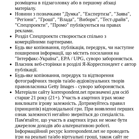
розміщена в підзаголовку або в першому абзаці
матеріалу.
Новини з позначками "Думка", "Експертиза", "Заява",
"Регіони", "Гроші", "Влада", "Вибори", "Тест-драйв",
"Спецпроекти", "Промо" публікуються на правах
реклами.
Розділ Спецпроекти створюється спільно з
комерційними партнерами.
Будь яке копіювання, публікація, передрук, чи наступне
поширення інформації, що містить посилання на
"Інтерфакс-Україна", EPA / UPG, суворо забороняється.
Власник веб-сторінки в розділі Я-Корреспондент є автор
публікації.
Будь-яке копіювання, передрук та відтворення
фотографічних творів та/або аудіовізуальних творів
правовласника Getty Images - суворо забороняється.
Матеріали сайту korrespondent.net призначені для осіб
старше 21 року (21+). Участь в азартних іграх може
викликати ігрову залежність. Дотримуйтесь правил
(принципів) відповідальної гри. При виявленні перших
ознак залежності негайно зверніться до спеціаліста.
Пам'ятайте, що участь в азартних іграх не може бути
джерелом доходів або альтернативою роботі.
Інформаційний ресурс korrespondent.net не проводить
ігри на реальні та/або віртуальні гроші, також сайт не