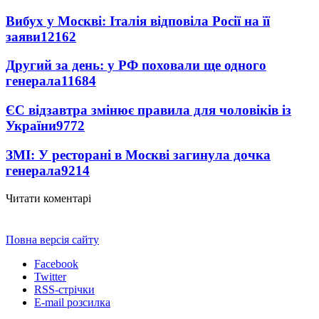
Вибух у Москві: Італія відповіла Росії на її
заяви
12162
Другий за день: у РФ поховали ще одного
генерала
11684
ЄС відзавтра змінює правила для чоловіків із
України
9772
ЗМІ: У ресторані в Москві загинула дочка
генерала
9214
Читати коментарі
Повна версія сайту
Facebook
Twitter
RSS-стрічки
E-mail розсилка