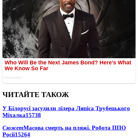
ЧИТАЙТЕ ТАКОЖ
У Білорусі засудили лідера Ляпіса Трубецького
Міхалка
15738
Сюжет
Масова смерть на пляжі. Робота ППО
Росії
15264