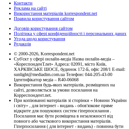
Контакти
Реклама на сайті
Використання матеріалів korrespondent.net
Правила користування сайтом
Договір користування сайтом
Політика у сфері конфіденційності і персональних даних
Угода щодо користування
Редакція
© 2000-2026, Korrespondent.net
Суб'єкт у сфері онлайн-медіа Назва онлайн-медіа –
«КореспонденТ.net» Адреса: 02091, місто Київ,
ХАРКІВСЬКЕ ШОСЕ, будинок 172-Б, офіс 208/1 E-mail:
sunlight@mediadim.com.ua
Телефон: 044-205-43-00
Ідентифікатор медіа – R40-06068
Використання будь-яких матеріалів, розміщених на
сайті, дозволяється за умови посилання на
Корреспондент.net.
При копіюванні матеріалів зі сторінки « Новини України
і світу» , для інтернет - видань - обов'язкове пряме
відкрите для пошукових систем гіперпосилання .
Посилання має бути розміщена в незалежності від
повного або часткового використання матеріалів.
Гіперпосилання ( для інтернет - видань) - повинна бути