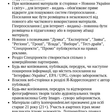
При копіюванні матеріалів зі сторінки « Новини України
і світу» , для інтернет - видань - обов'язкове пряме
відкрите для пошукових систем гіперпосилання .
Посилання має бути розміщена в незалежності від
повного або часткового використання матеріалів.
Гіперпосилання ( для інтернет - видань) - повинна бути
розміщена в підзаголовку або в першому абзаці
матеріалу.
Новини з позначками "Думка", "Експертиза", "Заява",
"Регіони", "Гроші", "Влада", "Вибори", "Тест-драйв",
"Спецпроекти", "Промо" публікуються на правах
реклами.
Розділ Спецпроекти створюється спільно з
комерційними партнерами.
Будь яке копіювання, публікація, передрук, чи наступне
поширення інформації, що містить посилання на
"Інтерфакс-Україна", EPA / UPG, суворо забороняється.
Власник веб-сторінки в розділі Я-Корреспондент є автор
публікації.
Будь-яке копіювання, передрук та відтворення
фотографічних творів та/або аудіовізуальних творів
правовласника Getty Images - суворо забороняється.
Матеріали сайту korrespondent.net призначені для осіб
старше 21 року (21+). Участь в азартних іграх може
викликати ігрову залежність. Дотримуйтесь правил