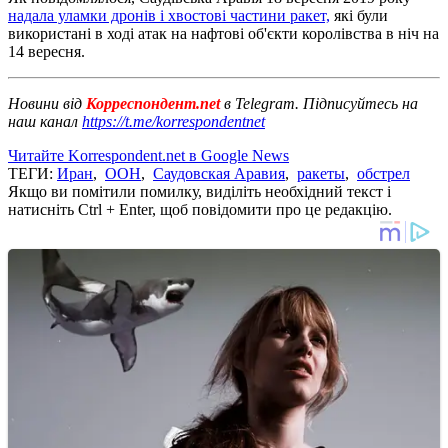
надала уламки дронів і хвостові частини ракет,
які були
використані в ході атак на нафтові об'єкти королівства в ніч на
14 вересня.
Новини від
Корреспондент.net
в Telegram. Підписуйтесь на
наш канал
https://t.me/korrespondentnet
Читайте Korrespondent.net в Google News
ТЕГИ:
Иран
,
ООН
,
Саудовская Аравия
,
ракеты
,
обстрел
Якщо ви помітили помилку, виділіть необхідний текст і
натисніть Ctrl + Enter, щоб повідомити про це редакцію.