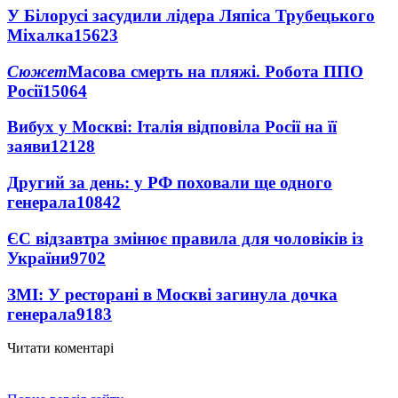
У Білорусі засудили лідера Ляпіса Трубецького
Міхалка
15623
Сюжет
Масова смерть на пляжі. Робота ППО
Росії
15064
Вибух у Москві: Італія відповіла Росії на її
заяви
12128
Другий за день: у РФ поховали ще одного
генерала
10842
ЄС відзавтра змінює правила для чоловіків із
України
9702
ЗМІ: У ресторані в Москві загинула дочка
генерала
9183
Читати коментарі