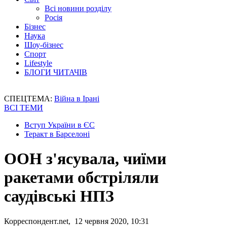
Всі новини розділу
Росія
Бізнес
Наука
Шоу-бізнес
Спорт
Lifestyle
БЛОГИ ЧИТАЧІВ
СПЕЦТЕМА:
Війна в Ірані
ВСІ ТЕМИ
Вступ України в ЄС
Теракт в Барселоні
ООН з'ясувала, чиїми
ракетами обстріляли
саудівські НПЗ
Корреспондент.net, 12 червня 2020, 10:31