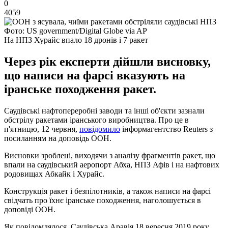
0
4059
Фото: US government/Digital Globe via AP
На НПЗ Хурайс впало 18 дронів і 7 ракет
Через рік експерти дійшли висновку,
що написи на фарсі вказують на
іранське походження ракет.
Саудівські нафтопереробні заводи та інші об'єкти зазнали
обстрілу ракетами іранського виробництва. Про це в
п'ятницю, 12 червня,
повідомило
інформагентство Reuters з
посиланням на доповідь ООН.
Висновки зроблені, виходячи з аналізу фрагментів ракет, що
впали на саудівський аеропорт Абха, НПЗ Афів і на нафтових
родовищах Абкайк і Хурайс.
Конструкція ракет і безпілотників, а також написи на фарсі
свідчать про їхнє іранське походження, наголошується в
доповіді ООН.
Як повідомлялося, Саудівська Аравія 18 вересня 2019 року