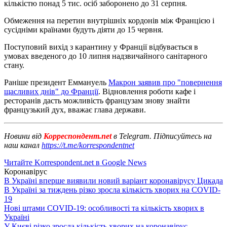
кількістю понад 5 тис. осіб заборонено до 31 серпня.
Обмеження на перетин внутрішніх кордонів між Францією і
сусідніми країнами будуть діяти до 15 червня.
Поступовий вихід з карантину у Франції відбувається в
умовах введеного до 10 липня надзвичайного санітарного
стану.
Раніше президент Еммануель
Макрон заявив про "повернення
щасливих днів" до Франції
. Відновлення роботи кафе і
ресторанів дасть можливість французам знову знайти
французький дух, вважає глава держави.
Новини від
Корреспондент.net
в Telegram. Підписуйтесь на
наш канал
https://t.me/korrespondentnet
Читайте Korrespondent.net в Google News
Коронавірус
В Україні вперше виявили новий варіант коронавірусу Цикада
В Україні за тиждень різко зросла кількість хворих на COVID-
19
Нові штами COVID-19: особливості та кількість хворих в
Україні
У Києві різко зросла кількість хворих на коронавірус