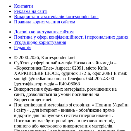
Контакти
Реклама на сайті
Використання матеріалів korrespondent.net
Правила користування сайтом
Договір користування сайтом
Політика у сфері конфіденційності і персональних даних
Угода щодо користування
Редакція
© 2000-2026, Korrespondent.net
Суб'єкт у сфері онлайн-медіа Назва онлайн-медіа –
«КореспонденТ.net» Адреса: 02091, місто Київ,
ХАРКІВСЬКЕ ШОСЕ, будинок 172-Б, офіс 208/1 E-mail:
sunlight@mediadim.com.ua
Телефон: 044-205-43-00
Ідентифікатор медіа – R40-06068
Використання будь-яких матеріалів, розміщених на
сайті, дозволяється за умови посилання на
Корреспондент.net.
При копіюванні матеріалів зі сторінки « Новини України
і світу» , для інтернет - видань - обов'язкове пряме
відкрите для пошукових систем гіперпосилання .
Посилання має бути розміщена в незалежності від
повного або часткового використання матеріалів.