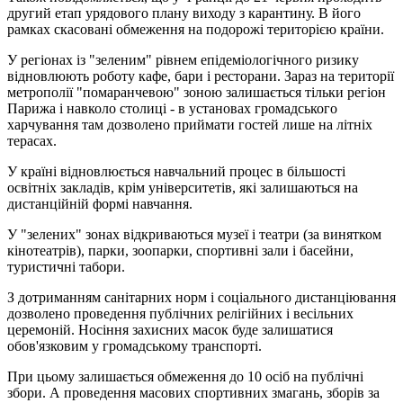
другий етап урядового плану виходу з карантину. В його
рамках скасовані обмеження на подорожі територією країни.
У регіонах із "зеленим" рівнем епідеміологічного ризику
відновлюють роботу кафе, бари і ресторани. Зараз на території
метрополії "помаранчевою" зоною залишається тільки регіон
Парижа і навколо столиці - в установах громадського
харчування там дозволено приймати гостей лише на літніх
терасах.
У країні відновлюється навчальний процес в більшості
освітніх закладів, крім університетів, які залишаються на
дистанційній формі навчання.
У "зелених" зонах відкриваються музеї і театри (за винятком
кінотеатрів), парки, зоопарки, спортивні зали і басейни,
туристичні табори.
З дотриманням санітарних норм і соціального дистанціювання
дозволено проведення публічних релігійних і весільних
церемоній. Носіння захисних масок буде залишатися
обов'язковим у громадському транспорті.
При цьому залишається обмеження до 10 осіб на публічні
збори. А проведення масових спортивних змагань, зборів за