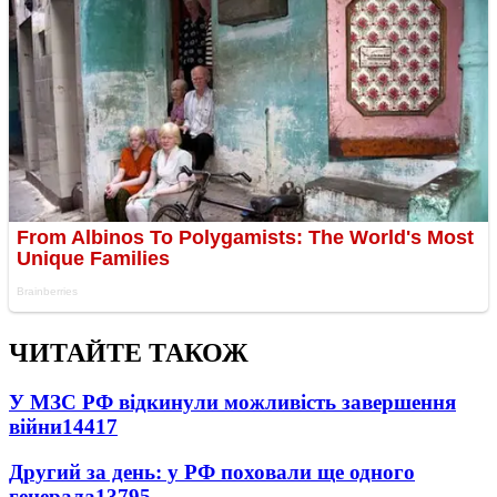
ЧИТАЙТЕ ТАКОЖ
У МЗС РФ відкинули можливість завершення
війни
14417
Другий за день: у РФ поховали ще одного
генерала
13795