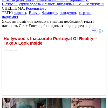
В Україні утричі зросла кількість випадків COVID за тиждень
СПЕЦТЕМА:
Коронавірус
ТЕГИ:
вирусы
,
Вирус
,
Франция
,
эпидемия
,
жертвы
,
пандемия
Якщо ви помітили помилку, виділіть необхідний текст і
натисніть Ctrl + Enter, щоб повідомити про це редакцію.