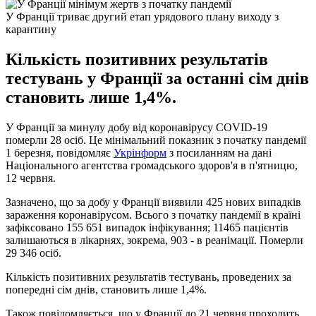
У Франції триває другий етап урядового плану виходу з
карантину
Кількість позитивних результатів
тестувань у Франції за останні сім днів
становить лише 1,4%.
У Франції за минулу добу від коронавірусу COVID-19
померли 28 осіб. Це мінімальний показник з початку пандемії
1 березня, повідомляє
Укрінформ
з посиланням на дані
Національного агентства громадського здоров'я в п'ятницю,
12 червня.
Зазначено, що за добу у Франції виявили 425 нових випадків
зараження коронавірусом. Всього з початку пандемії в країні
зафіксовано 155 651 випадок інфікування; 11465 пацієнтів
залишаються в лікарнях, зокрема, 903 - в реанімації. Померли
29 346 осіб.
Кількість позитивних результатів тестувань, проведених за
попередні сім днів, становить лише 1,4%.
Також повідомляється, що у Франції до 21 червня проходить