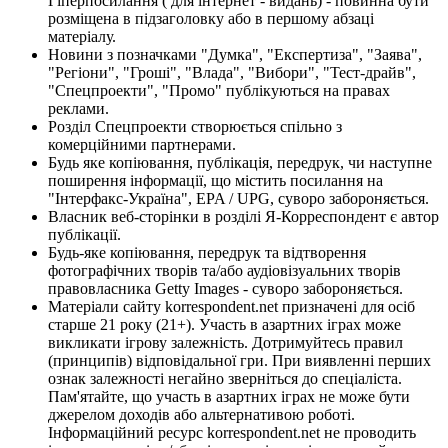
Гіперпосилання ( для інтернет - видань) - повинна бути
розміщена в підзаголовку або в першому абзаці
матеріалу.
Новини з позначками "Думка", "Експертиза", "Заява",
"Регіони", "Гроші", "Влада", "Вибори", "Тест-драйв",
"Спецпроекти", "Промо" публікуються на правах
реклами.
Розділ Спецпроекти створюється спільно з
комерційними партнерами.
Будь яке копіювання, публікація, передрук, чи наступне
поширення інформації, що містить посилання на
"Інтерфакс-Україна", EPA / UPG, суворо забороняється.
Власник веб-сторінки в розділі Я-Корреспондент є автор
публікації.
Будь-яке копіювання, передрук та відтворення
фотографічних творів та/або аудіовізуальних творів
правовласника Getty Images - суворо забороняється.
Матеріали сайту korrespondent.net призначені для осіб
старше 21 року (21+). Участь в азартних іграх може
викликати ігрову залежність. Дотримуйтесь правил
(принципів) відповідальної гри. При виявленні перших
ознак залежності негайно зверніться до спеціаліста.
Пам'ятайте, що участь в азартних іграх не може бути
джерелом доходів або альтернативою роботі.
Інформаційний ресурс korrespondent.net не проводить