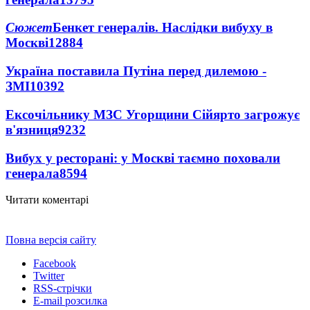
Сюжет
Бенкет генералів. Наслідки вибуху в
Москві
12884
Україна поставила Путіна перед дилемою -
ЗМІ
10392
Ексочільнику МЗС Угорщини Сійярто загрожує
в'язниця
9232
Вибух у ресторані: у Москві таємно поховали
генерала
8594
Читати коментарі
Повна версія сайту
Facebook
Twitter
RSS-стрічки
E-mail розсилка