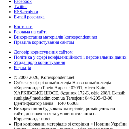
Facebook
Twitter
RSS-стрічки
E-mail розсилка
Контакти
Реклама на сайті
Використання матеріалів korrespondent.net
Правила користування сайтом
Договір користування сайтом
Політика у сфері конфіденційності і персональних даних
Угода щодо користування
Редакція
© 2000-2026, Korrespondent.net
Суб'єкт у сфері онлайн-медіа Назва онлайн-медіа –
«КореспонденТ.net» Адреса: 02091, місто Київ,
ХАРКІВСЬКЕ ШОСЕ, будинок 172-Б, офіс 208/1 E-mail:
sunlight@mediadim.com.ua
Телефон: 044-205-43-00
Ідентифікатор медіа – R40-06068
Використання будь-яких матеріалів, розміщених на
сайті, дозволяється за умови посилання на
Корреспондент.net.
При копіюванні матеріалів зі сторінки « Новини України