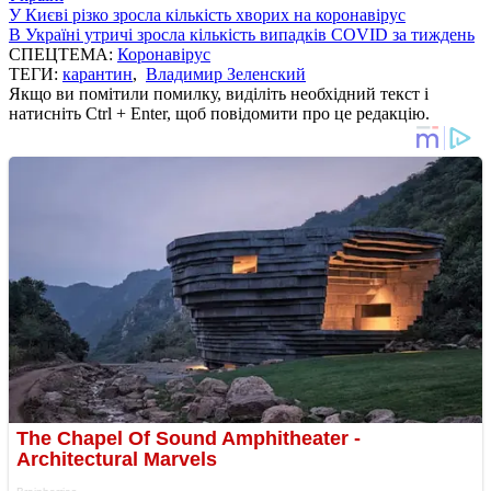
У Києві різко зросла кількість хворих на коронавірус
В Україні утричі зросла кількість випадків COVID за тиждень
СПЕЦТЕМА:
Коронавірус
ТЕГИ:
карантин
,
Владимир Зеленский
Якщо ви помітили помилку, виділіть необхідний текст і
натисніть Ctrl + Enter, щоб повідомити про це редакцію.