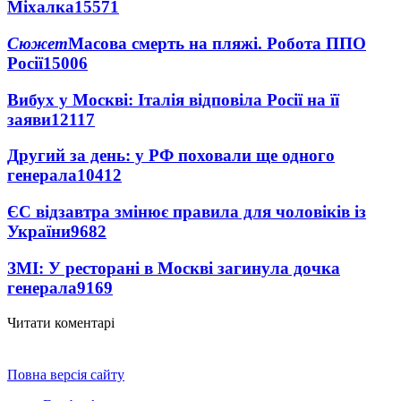
Міхалка
15571
Сюжет
Масова смерть на пляжі. Робота ППО
Росії
15006
Вибух у Москві: Італія відповіла Росії на її
заяви
12117
Другий за день: у РФ поховали ще одного
генерала
10412
ЄС відзавтра змінює правила для чоловіків із
України
9682
ЗМІ: У ресторані в Москві загинула дочка
генерала
9169
Читати коментарі
Повна версія сайту