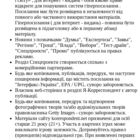
і світу» , для інтернет - видань - обов'язкове пряме
відкрите для пошукових систем гіперпосилання .
Посилання має бути розміщена в незалежності від
повного або часткового використання матеріалів.
Гіперпосилання ( для інтернет - видань) - повинна бути
розміщена в підзаголовку або в першому абзаці
матеріалу.
Новини з позначками "Думка", "Експертиза", "Заява",
"Регіони", "Гроші", "Влада", "Вибори", "Тест-драйв",
"Спецпроекти", "Промо" публікуються на правах
реклами.
Розділ Спецпроекти створюється спільно з
комерційними партнерами.
Будь яке копіювання, публікація, передрук, чи наступне
поширення інформації, що містить посилання на
"Інтерфакс-Україна", EPA / UPG, суворо забороняється.
Власник веб-сторінки в розділі Я-Корреспондент є автор
публікації.
Будь-яке копіювання, передрук та відтворення
фотографічних творів та/або аудіовізуальних творів
правовласника Getty Images - суворо забороняється.
Матеріали сайту korrespondent.net призначені для осіб
старше 21 року (21+). Участь в азартних іграх може
викликати ігрову залежність. Дотримуйтесь правил
(принципів) відповідальної гри. При виявленні перших