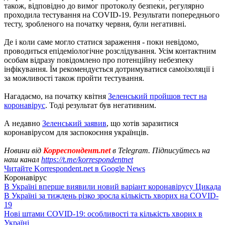
також, відповідно до вимог протоколу безпеки, регулярно
проходила тестування на COVID-19. Результати попереднього
тесту, зробленого на початку червня, були негативні.
Де і коли саме могло статися зараження - поки невідомо,
проводиться епідеміологічне розслідування. Усім контактним
особам відразу повідомлено про потенційну небезпеку
інфікування. Їм рекомендується дотримуватися самоізоляції і
за можливості також пройти тестування.
Нагадаємо, на початку квітня
Зеленський пройшов тест на
коронавірус
. Тоді результат був негативним.
А недавно
Зеленський заявив
, що хотів заразитися
коронавірусом для заспокоєння українців.
Новини від
Корреспондент.net
в Telegram. Підписуйтесь на
наш канал
https://t.me/korrespondentnet
Читайте Korrespondent.net в Google News
Коронавірус
В Україні вперше виявили новий варіант коронавірусу Цикада
В Україні за тиждень різко зросла кількість хворих на COVID-
19
Нові штами COVID-19: особливості та кількість хворих в
Україні