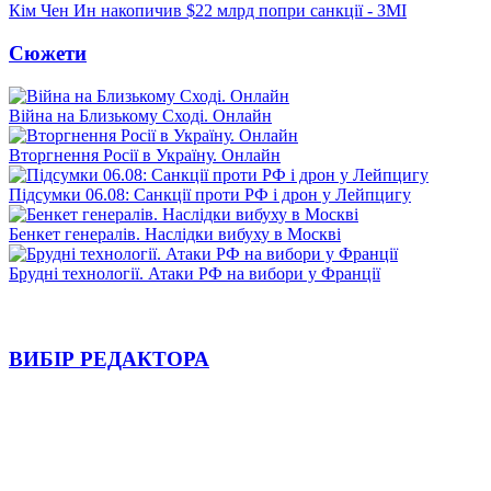
Кім Чен Ин накопичив $22 млрд попри санкції - ЗМІ
Сюжети
Війна на Близькому Сході. Онлайн
Вторгнення Росії в Україну. Онлайн
Підсумки 06.08: Санкції проти РФ і дрон у Лейпцигу
Бенкет генералів. Наслідки вибуху в Москві
Брудні технології. Атаки РФ на вибори у Франції
ВИБІР РЕДАКТОРА