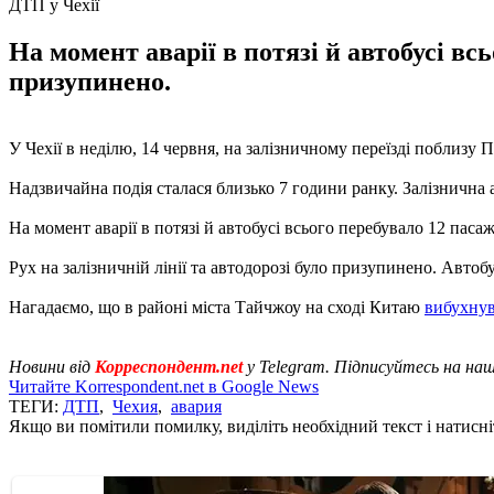
ДТП у Чехії
На момент аварії в потязі й автобусі всь
призупинено.
У Чехії в неділю, 14 червня, на залізничному переїзді поблизу П
Надзвичайна подія сталася близько 7 години ранку. Залізнична ад
На момент аварії в потязі й автобусі всього перебувало 12 па
Рух на залізничній лінії та автодорозі було призупинено. Автоб
Нагадаємо, що в районі міста Тайчжоу на сході Китаю
вибухнув
Новини від
Корреспондент.net
у Telegram. Підписуйтесь на на
Читайте Korrespondent.net в Google News
ТЕГИ:
ДТП
,
Чехия
,
авария
Якщо ви помітили помилку, виділіть необхідний текст і натисніт