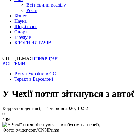
Всі новини розділу
Росія
Бізнес
Наука
Шоу-бізнес
Спорт
Lifestyle
БЛОГИ ЧИТАЧІВ
СПЕЦТЕМА:
Війна в Ірані
ВСІ ТЕМИ
Вступ України в ЄС
Теракт в Барселоні
У Чехії потяг зіткнувся з авто
Корреспондент.net, 14 червня 2020, 19:52
0
449
Фото: twitter.com/CNNPrima