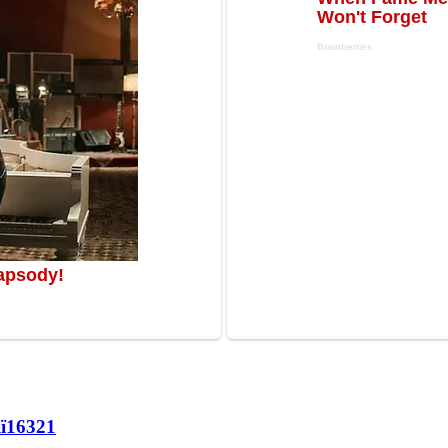
ї
16321