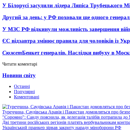
У Білорусі засудили лідера Ляпіса Трубецького М
Другий за день: у РФ поховали ще одного генерал
У МЗС РФ відкинули можливість завершення вій
ЄС відзавтра змінює правила для чоловіків із Ук
Сюжет
Бенкет генералів. Наслідки вибуху в Моск
Читати коментарі
Новини світу
Останні
Популярні
Коментовані
Туреччина, Саудівська Аравія і Пакистан домовляться про безп
"Соромно": Санду пояснила, як делегація талібів потрапила д
Дві третини російських регіонів платять вербувальникам контр
Український пранкер зірвав закриту нараду міноборони РФ