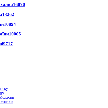
іхалка
16070
а
13262
ни
10894
раїни
10005
ві
9717
еку
о Молдови
актників