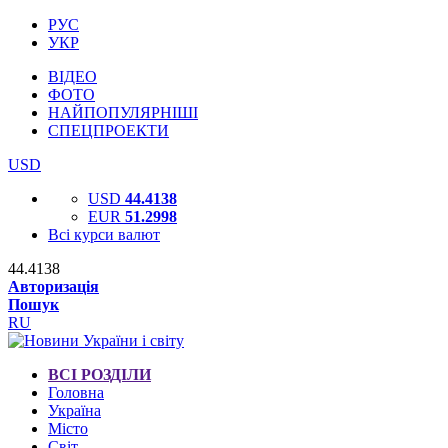
РУС
УКР
ВІДЕО
ФОТО
НАЙПОПУЛЯРНІШІ
СПЕЦПРОЕКТИ
USD
USD
44.4138
EUR
51.2998
Всі курси валют
44.4138
Авторизація
Пошук
RU
ВСІ РОЗДІЛИ
Головна
Україна
Місто
Світ