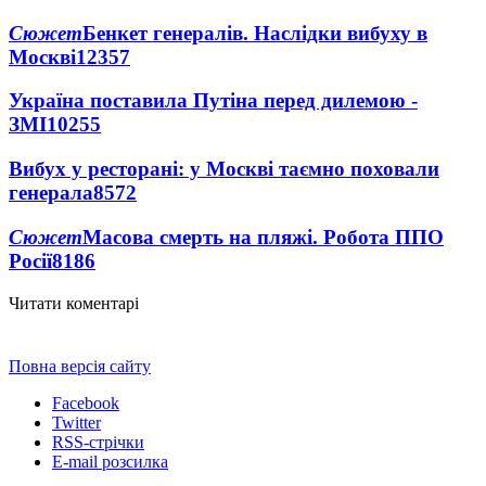
Сюжет
Бенкет генералів. Наслідки вибуху в
Москві
12357
Україна поставила Путіна перед дилемою -
ЗМІ
10255
Вибух у ресторані: у Москві таємно поховали
генерала
8572
Сюжет
Масова смерть на пляжі. Робота ППО
Росії
8186
Читати коментарі
Повна версія сайту
Facebook
Twitter
RSS-стрічки
E-mail розсилка