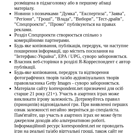
розміщена в підзаголовку або в першому абзаці
матеріалу.
Новини з позначками "Думка", "Експертиза", "Заява",
"Регіони", "Гроші", "Влада", "Вибори", "Тест-драйв",
"Спецпроекти", "Промо" публікуються на правах
реклами.
Розділ Спецпроекти створюється спільно з
комерційними партнерами.
Будь яке копіювання, публікація, передрук, чи наступне
поширення інформації, що містить посилання на
"Інтерфакс-Україна", EPA / UPG, суворо забороняється.
Власник веб-сторінки в розділі Я-Корреспондент є автор
публікації.
Будь-яке копіювання, передрук та відтворення
фотографічних творів та/або аудіовізуальних творів
правовласника Getty Images - суворо забороняється.
Матеріали сайту korrespondent.net призначені для осіб
старше 21 року (21+). Участь в азартних іграх може
викликати ігрову залежність. Дотримуйтесь правил
(принципів) відповідальної гри. При виявленні перших
ознак залежності негайно зверніться до спеціаліста.
Пам'ятайте, що участь в азартних іграх не може бути
джерелом доходів або альтернативою роботі.
Інформаційний ресурс korrespondent.net не проводить
ігри на реальні та/або віртуальні гроші, також сайт не