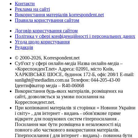
Контакти
Реклама на сайті
Використання матеріалів korrespondent.net
Правила користування сайтом
Договір користування сайтом
Політика у сфері конфіденційності і персональних даних
Угода щодо користування
Редакція
© 2000-2026, Korrespondent.net
Суб'єкт у сфері онлайн-медіа Назва онлайн-медіа –
«КореспонденТ.net» Адреса: 02091, місто Київ,
ХАРКІВСЬКЕ ШОСЕ, будинок 172-Б, офіс 208/1 E-mail:
sunlight@mediadim.com.ua
Телефон: 044-205-43-00
Ідентифікатор медіа – R40-06068
Використання будь-яких матеріалів, розміщених на
сайті, дозволяється за умови посилання на
Корреспондент.net.
При копіюванні матеріалів зі сторінки « Новини України
і світу» , для інтернет - видань - обов'язкове пряме
відкрите для пошукових систем гіперпосилання .
Посилання має бути розміщена в незалежності від
повного або часткового використання матеріалів.
Гіперпосилання ( для інтернет - видань) - повинна бути