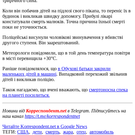
трирічного сина.
Коли він побачив дітей на підлозі свого пікапа, то переніс їх в
будинок і викликав швидку допомогу. Прибулі лікарі
констатували смерть малюків. Точна причина їхньої смерті
поки не уточнюється.
Поліцейські висунули чоловікові звинувачення у вбивстві
другого ступеня. Він заарештований.
Метеорологи повідомили, що в той день температура повітря
в місті перевищила +30°C.
Раніше повідомлялося, що
в Обухові батьки закрили
маленьких дітей в машині
. Випадковий перехожий звільнив
дітей і викликав поліцію.
Також нагадаємо, що вчені вважають, що
смертоносна спека
на планеті посилиться.
Новини від
Корреспондент.net
в Telegram. Підписуйтесь на
наш канал
https://t.me/korrespondentnet
Читайте Korrespondent.net в Google News
ТЕГИ:
США
,
дети
,
смерть
,
жара
,
отец
,
автомобиль