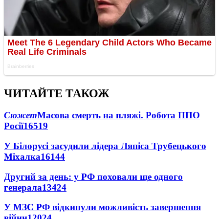
ЧИТАЙТЕ ТАКОЖ
Сюжет
Масова смерть на пляжі. Робота ППО
Росії
16519
У Білорусі засудили лідера Ляпіса Трубецького
Міхалка
16144
Другий за день: у РФ поховали ще одного
генерала
13424
У МЗС РФ відкинули можливість завершення
війни
12024