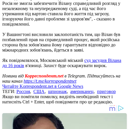
Росія не змогла забезпечити Вілану справедливий розгляд у
незалежному та неупередженому суді, а під час його
утримання під вартою ставила його життя під загрозу,
ігноруючи його давні проблеми зі здоров'ям", - сказано в
повідомленні.
У Вашингтоні висловили заклопотаність тим, що Вілан був
позбавлений прав на справедливий процес, який російська
сторона була зобов'язана йому гарантувати відповідно до
міжнародних зобов'язань, йдеться в заяві.
Як повідомлялося, Московський міський
суд засудив Вілана
до 16 років
в'язниці. Захист буде оскаржувати вирок.
Новини від
Корреспондент.net
в Telegram. Підписуйтесь на
наш канал
https://t.me/korrespondentnet
Читайте Korrespondent.net в Google News
ТЕГИ:
Россия
,
США
,
шпионаж
,
американец
,
приговор
Якщо ви помітили помилку, виділіть необхідний текст і
натисніть Ctrl + Enter, щоб повідомити про це редакцію.