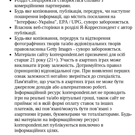
Розділ Спецпроекти створюється спільно з
комерційними партнерами.
Будь яке копіювання, публікація, передрук, чи наступне
поширення інформації, що містить посилання на
"Інтерфакс-Україна", EPA / UPG, суворо забороняється.
Власник веб-сторінки в розділі Я-Корреспондент є автор
публікації.
Будь-яке копіювання, передрук та відтворення
фотографічних творів та/або аудіовізуальних творів
правовласника Getty Images - суворо забороняється.
Матеріали сайту korrespondent.net призначені для осіб
старше 21 року (21+). Участь в азартних іграх може
викликати ігрову залежність. Дотримуйтесь правил
(принципів) відповідальної гри. При виявленні перших
ознак залежності негайно зверніться до спеціаліста.
Пам'ятайте, що участь в азартних іграх не може бути
джерелом доходів або альтернативою роботі.
Інформаційний ресурс korrespondent.net не проводить
ігри на реальні та/або віртуальні гроші, також сайт не
приймає ні в якій формі оплату ставок та інших
платежів, які пов’язані/можуть бути пов’язані з
азартними іграми, букмекерами чи тоталізаторами. Будь-
які матеріали на інформаційному ресурсі
korrespondent.net публікуються виключно в
інформаційних цілях.