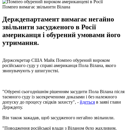
Помпео вимагає звільнити Вілана
Держдепартамент вимагає негайно
звільнити засудженого в Росії
американця і обурений умовами його
утримання.
Держсекретар США Майк Помпео обурений вироком
російського суду у справі американця Пола Вілана, якого
звинувачують у шпигунстві.
"Обурені сьогоднішнім рішенням засудити Пола Вілана після
таємного суду із засекреченими доказами і без належного
допуску до процесу свідків захисту", -
йдеться
в заяві глави
Держдепу.
Він також зажадав, щоб засудженого негайно звільнили.
"Поводження російської влади з Віланом було жахливим.