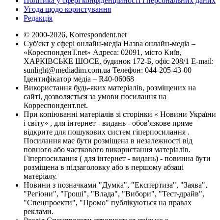
Політика у сфері конфіденційності і персональних даних
Угода щодо користування
Редакція
© 2000-2026, Korrespondent.net
Суб'єкт у сфері онлайн-медіа Назва онлайн-медіа –
«КореспонденТ.net» Адреса: 02091, місто Київ,
ХАРКІВСЬКЕ ШОСЕ, будинок 172-Б, офіс 208/1 E-mail:
sunlight@mediadim.com.ua
Телефон: 044-205-43-00
Ідентифікатор медіа – R40-06068
Використання будь-яких матеріалів, розміщених на
сайті, дозволяється за умови посилання на
Корреспондент.net.
При копіюванні матеріалів зі сторінки « Новини України
і світу» , для інтернет - видань - обов'язкове пряме
відкрите для пошукових систем гіперпосилання .
Посилання має бути розміщена в незалежності від
повного або часткового використання матеріалів.
Гіперпосилання ( для інтернет - видань) - повинна бути
розміщена в підзаголовку або в першому абзаці
матеріалу.
Новини з позначками "Думка", "Експертиза", "Заява",
"Регіони", "Гроші", "Влада", "Вибори", "Тест-драйв",
"Спецпроекти", "Промо" публікуються на правах
реклами.