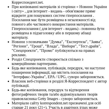
Корреспондент.net.
При копіюванні матеріалів зі сторінки « Новини України
і світу» , для інтернет - видань - обов'язкове пряме
відкрите для пошукових систем гіперпосилання .
Посилання має бути розміщена в незалежності від
повного або часткового використання матеріалів.
Гіперпосилання ( для інтернет - видань) - повинна бути
розміщена в підзаголовку або в першому абзаці
матеріалу.
Новини з позначками "Думка", "Експертиза", "Заява",
"Регіони", "Гроші", "Влада", "Вибори", "Тест-драйв",
"Спецпроекти", "Промо" публікуються на правах
реклами.
Розділ Спецпроекти створюється спільно з
комерційними партнерами.
Будь яке копіювання, публікація, передрук, чи наступне
поширення інформації, що містить посилання на
"Інтерфакс-Україна", EPA / UPG, суворо забороняється.
Власник веб-сторінки в розділі Я-Корреспондент є автор
публікації.
Будь-яке копіювання, передрук та відтворення
фотографічних творів та/або аудіовізуальних творів
правовласника Getty Images - суворо забороняється.
Матеріали сайту korrespondent.net призначені для осіб
старше 21 року (21+). Участь в азартних іграх може