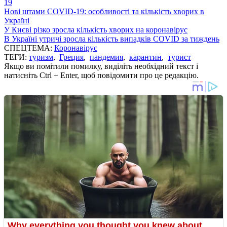
19
Нові штами COVID-19: особливості та кількість хворих в
Україні
У Києві різко зросла кількість хворих на коронавірус
В Україні утричі зросла кількість випадків COVID за тиждень
СПЕЦТЕМА:
Коронавірус
ТЕГИ:
туризм
,
Греция
,
пандемия
,
карантин
,
турист
Якщо ви помітили помилку, виділіть необхідний текст і
натисніть Ctrl + Enter, щоб повідомити про це редакцію.