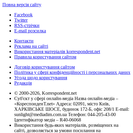
Повна версія сайту
Facebook
Twitter
RSS-стрічки
E-mail розсилка
Контакти
Реклама на сайті
Використання матеріалів korrespondent.net
Правила користування сайтом
Договір користування сайтом
Політика у сфері конфіденційності і персональних даних
Угода щодо користування
Редакція
© 2000-2026, Korrespondent.net
Суб'єкт у сфері онлайн-медіа Назва онлайн-медіа –
«КореспонденТ.net» Адреса: 02091, місто Київ,
ХАРКІВСЬКЕ ШОСЕ, будинок 172-Б, офіс 208/1 E-mail:
sunlight@mediadim.com.ua
Телефон: 044-205-43-00
Ідентифікатор медіа – R40-06068
Використання будь-яких матеріалів, розміщених на
сайті, дозволяється за умови посилання на