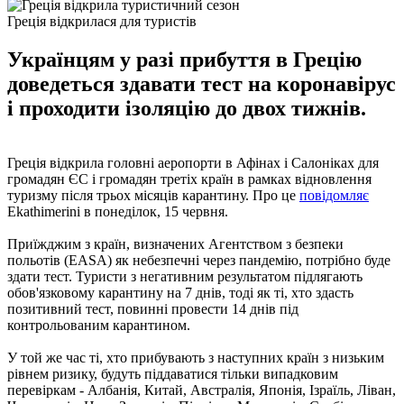
Греція відкрилася для туристів
Українцям у разі прибуття в Грецію
доведеться здавати тест на коронавірус
і проходити ізоляцію до двох тижнів.
Греція відкрила головні аеропорти в Афінах і Салоніках для
громадян ЄС і громадян третіх країн в рамках відновлення
туризму після трьох місяців карантину. Про це
повідомляє
Ekathimerini в понеділок, 15 червня.
Приїжджим з країн, визначених Агентством з безпеки
польотів (EASA) як небезпечні через пандемію, потрібно буде
здати тест. Туристи з негативним результатом підлягають
обов'язковому карантину на 7 днів, тоді як ті, хто здасть
позитивний тест, повинні провести 14 днів під
контрольованим карантином.
У той же час ті, хто прибувають з наступних країн з низьким
рівнем ризику, будуть піддаватися тільки випадковим
перевіркам - Албанія, Китай, Австралія, Японія, Ізраїль, Ліван,