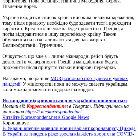
Чорногорія, Нова Зеландія, Північна Македонія, Сербія,
Південна Корея.
Україна входить в список країн з високим ризиком зараження,
тому після прильоту необхідно буде здавати тест і проходити
карантин. Крім того не можна буде прилетіти в Грецію, а
потім відправитися в іншу європейську країну. Також
обмеження на в'їзд залишаються для пасажирів з
Великобританії і Туреччини.
Очікується, що вже з 1 липня міжнародні рейси будуть
дозволені в усі аеропорти Греції, а мандрівники будуть
проходити після прибуття тільки вибіркові перевірки.
Нагадаємо, що раніше
МОЗ розповіло про туризм в умовах
пандемії
. У міністерстві поки не можуть сказати українцям,
коли можна планувати подорожі за кордон.
Як кордони відкриваються для українців: оновлюється
Новини від
Корреспондент.net
в Telegram. Підписуйтесь на
наш канал
https://t.me/korrespondentnet
Читайте Korrespondent.net в Google News
Коронавірус
В Україні вперше виявили новий варіант коронавірусу Цикада
В Україні за тиждень різко зросла кількість хворих на COVID-