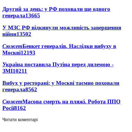
Другий за день: у РФ поховали ще одного
генерала
13665
У МЗС РФ відкинули можливість завершення
війни
13502
Сюжет
Бенкет генералів. Наслідки вибуху в
Москві
12193
Україна поставила Путіна перед дилемою -
ЗМІ
10211
Вибух у ресторані: у Москві таємно поховали
генерала
8562
Сюжет
Масова смерть на пляжі. Робота ППО
Росії
8162
Читати коментарі