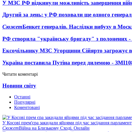
У МЗС РФ відкинули можливість завершення вій
Другий за день: у РФ поховали ще одного генерал
Сюжет
Бенкет генералів. Наслідки вибуху в Моск
РФ створила "українську бригаду" з полонених -
Ексочільнику МЗС Угорщини Сійярто загрожує в
Україна поставила Путіна перед дилемою - ЗМІ
10
Читати коментарі
Новини світу
Останні
Популярні
Коментовані
У Косові прем'єра закидали яйцями під час засідання парламент
Сюжет
Війна на Близькому Сході. Онлайн