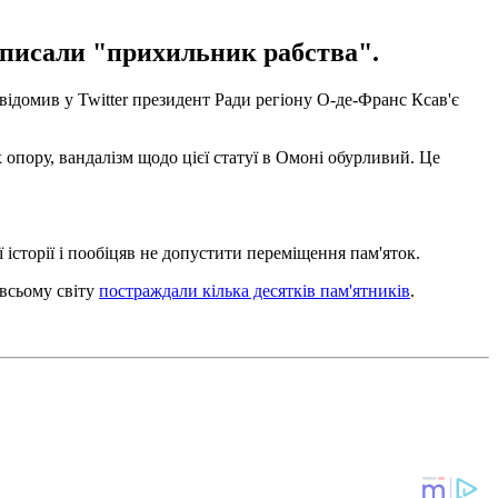
аписали "прихильник рабства".
ідомив у Twitter президент Ради регіону О-де-Франс Ксав'є
х опору, вандалізм щодо цієї статуї в Омоні обурливий. Це
 історії і пообіцяв не допустити переміщення пам'яток.
 всьому світу
постраждали кілька десятків пам'ятників
.