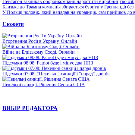
Пентагон закликав оборонкомпанії наростити виробництво озб
Близька до Трампа компанія збирається бурити у Гренландії без
У Польщі чоловік, який нападав на українців, сам прийшов до в
Сюжети
Вторгнення Росії в Україну. Онлайн
Війна на Близькому Сході. Онлайн
Підсумки 08.08: Patriot буде і мінус два НПЗ
Підсумки 07.08: "Пекельні" санкції і "парад" дронів
Пекельні санкції. Рішення Сената США
ВИБІР РЕДАКТОРА