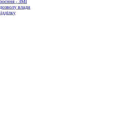
роєння - ЗМІ
 дозволу влади
ідділку