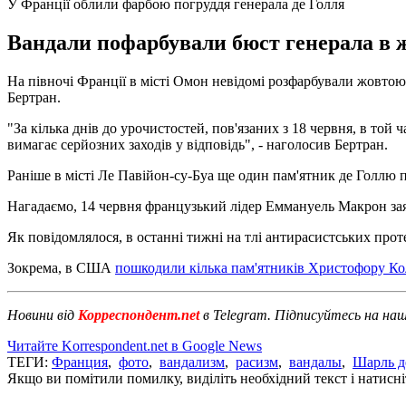
У Франції облили фарбою погруддя генерала де Голля
Вандали пофарбували бюст генерала в ж
На півночі Франції в місті Омон невідомі розфарбували жовтою
Бертран.
"За кілька днів до урочистостей, пов'язаних з 18 червня, в той
вимагає серйозних заходів у відповідь", - наголосив Бертран.
Раніше в місті Ле Павійон-су-Буа ще один пам'ятник де Голлю
Нагадаємо, 14 червня французький лідер Еммануель Макрон заяви
Як повідомлялося, в останні тижні на тлі антирасистських пр
Зокрема, в США
пошкодили кілька пам'ятників Христофору Ко
Новини від
Корреспондент.net
в Telegram. Підписуйтесь на на
Читайте Korrespondent.net в Google News
ТЕГИ:
Франция
,
фото
,
вандализм
,
расизм
,
вандалы
,
Шарль д
Якщо ви помітили помилку, виділіть необхідний текст і натисніт