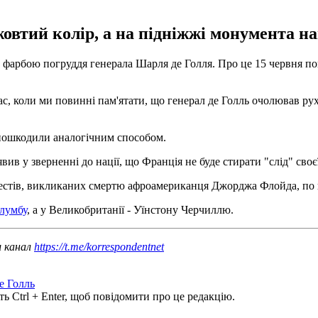
овтий колір, а на підніжжі монумента н
 фарбою погруддя генерала Шарля де Голля. Про це 15 червня пов
 час, коли ми повинні пам'ятати, що генерал де Голль очолював ру
 пошкодили аналогічним способом.
в у зверненні до нації, що Франція не буде стирати "слід" своєї
отестів, викликаних смертю афроамериканця Джорджа Флойда, по
лумбу
, а у Великобританії - Уїнстону Черчиллю.
ш канал
https://t.me/korrespondentnet
е Голль
ь Ctrl + Enter, щоб повідомити про це редакцію.