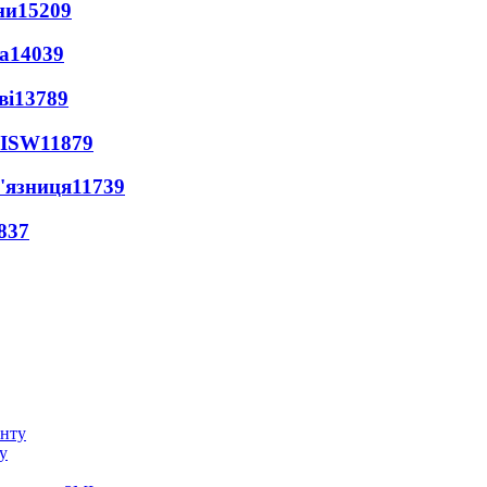
ни
15209
а
14039
ві
13789
 ISW
11879
'язниця
11739
837
у