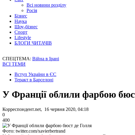
Всі новини розділу
Росія
Бізнес
Наука
Шоу-бізнес
Спорт
Lifestyle
БЛОГИ ЧИТАЧІВ
СПЕЦТЕМА:
Війна в Ірані
ВСІ ТЕМИ
Вступ України в ЄС
Теракт в Барселоні
У Франції облили фарбою бюс
Корреспондент.net, 16 червня 2020, 04:18
0
400
Фото: twitter.com/xavierbertrand