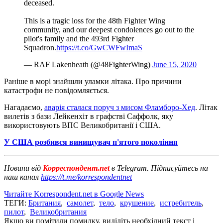
deceased.
This is a tragic loss for the 48th Fighter Wing
community, and our deepest condolences go out to the
pilot's family and the 493rd Fighter
Squadron.
https://t.co/GwCWFwImaS
— RAF Lakenheath (@48FighterWing)
June 15, 2020
Раніше в морі знайшли уламки літака. Про причини
катастрофи не повідомляється.
Нагадаємо,
аварія сталася поруч з мисом Фламборо-Хед
. Літак
вилетів з бази Лейкенхіт в графстві Саффолк, яку
використовують ВПС Великобританії і США.
У США розбився винищувач п'ятого покоління
Новини від
Корреспондент.net
в Telegram. Підписуйтесь на
наш канал
https://t.me/korrespondentnet
Читайте Korrespondent.net в Google News
ТЕГИ:
Британия
,
самолет
,
тело
,
крушение
,
истребитель
,
пилот
,
Великобритания
Якщо ви помітили помилку, виділіть необхідний текст і