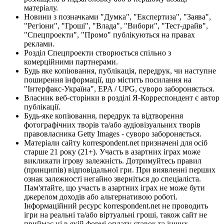
матеріалу.
Новини з позначками "Думка", "Експертиза", "Заява",
"Регіони", "Гроші", "Влада", "Вибори", "Тест-драйв",
"Спецпроекти", "Промо" публікуються на правах
реклами.
Розділ Спецпроекти створюється спільно з
комерційними партнерами.
Будь яке копіювання, публікація, передрук, чи наступне
поширення інформації, що містить посилання на
"Інтерфакс-Україна", EPA / UPG, суворо забороняється.
Власник веб-сторінки в розділі Я-Корреспондент є автор
публікації.
Будь-яке копіювання, передрук та відтворення
фотографічних творів та/або аудіовізуальних творів
правовласника Getty Images - суворо забороняється.
Матеріали сайту korrespondent.net призначені для осіб
старше 21 року (21+). Участь в азартних іграх може
викликати ігрову залежність. Дотримуйтесь правил
(принципів) відповідальної гри. При виявленні перших
ознак залежності негайно зверніться до спеціаліста.
Пам'ятайте, що участь в азартних іграх не може бути
джерелом доходів або альтернативою роботі.
Інформаційний ресурс korrespondent.net не проводить
ігри на реальні та/або віртуальні гроші, також сайт не
приймає ні в якій формі оплату ставок та інших