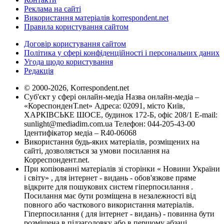
Реклама на сайті
Використання матеріалів korrespondent.net
Правила користування сайтом
Договір користування сайтом
Політика у сфері конфіденційності і персональних даних
Угода щодо користування
Редакція
© 2000-2026, Korrespondent.net
Суб'єкт у сфері онлайн-медіа Назва онлайн-медіа –
«КореспонденТ.net» Адреса: 02091, місто Київ,
ХАРКІВСЬКЕ ШОСЕ, будинок 172-Б, офіс 208/1 E-mail:
sunlight@mediadim.com.ua
Телефон: 044-205-43-00
Ідентифікатор медіа – R40-06068
Використання будь-яких матеріалів, розміщених на
сайті, дозволяється за умови посилання на
Корреспондент.net.
При копіюванні матеріалів зі сторінки « Новини України
і світу» , для інтернет - видань - обов'язкове пряме
відкрите для пошукових систем гіперпосилання .
Посилання має бути розміщена в незалежності від
повного або часткового використання матеріалів.
Гіперпосилання ( для інтернет - видань) - повинна бути
розміщена в підзаголовку або в першому абзаці