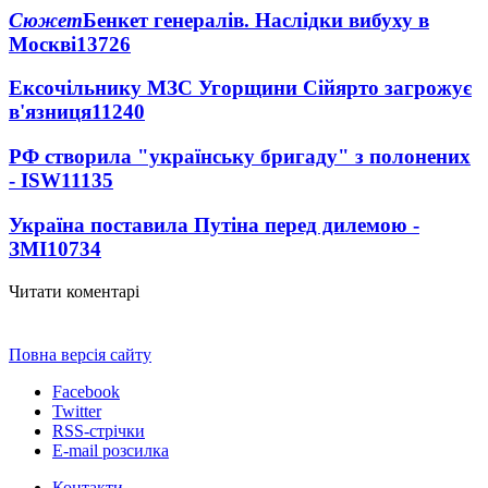
Сюжет
Бенкет генералів. Наслідки вибуху в
Москві
13726
Ексочільнику МЗС Угорщини Сійярто загрожує
в'язниця
11240
РФ створила "українську бригаду" з полонених
- ISW
11135
Україна поставила Путіна перед дилемою -
ЗМІ
10734
Читати коментарі
Повна версія сайту
Facebook
Twitter
RSS-стрічки
E-mail розсилка
Контакти