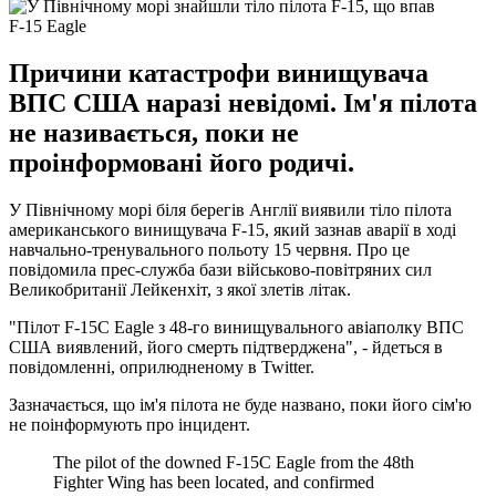
F-15 Eagle
Причини катастрофи винищувача
ВПС США наразі невідомі. Ім'я пілота
не називається, поки не
проінформовані його родичі.
У Північному морі біля берегів Англії виявили тіло пілота
американського винищувача F-15, який зазнав аварії в ході
навчально-тренувального польоту 15 червня. Про це
повідомила прес-служба бази військово-повітряних сил
Великобританії Лейкенхіт, з якої злетів літак.
"Пілот F-15С Eagle з 48-го винищувального авіаполку ВПС
США виявлений, його смерть підтверджена", - йдеться в
повідомленні, оприлюдненому в Twitter.
Зазначається, що ім'я пілота не буде названо, поки його сім'ю
не поінформують про інцидент.
The pilot of the downed F-15C Eagle from the 48th
Fighter Wing has been located, and confirmed