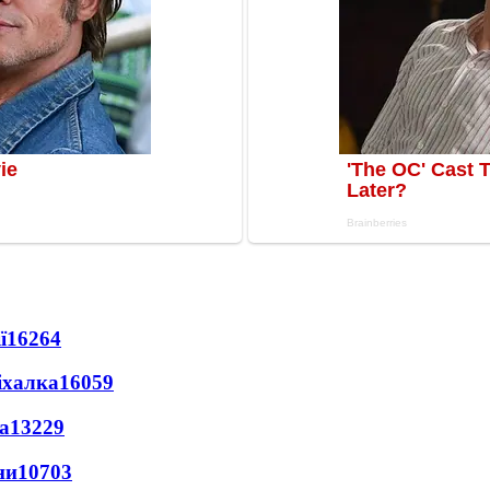
ї
16264
іхалка
16059
а
13229
ни
10703