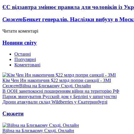
ЄС відзавтра змінює правила для чоловіків із Ук
Сюжет
Бенкет генералів. Наслідки вибуху в Моск
Читати коментарі
Новини світу
Останні
Популярні
Коментовані
Кім Чен Ин накопичив $22 млрд попри санкції - ЗМІ
Сюжет
Війна на Близькому Сході. Онлайн
В ООН занепокоєні поширенням війни на територію РФ
Париж звинуватив Русский дом у Берліні у шпигунстві
Дрони атакували склад Wildberries у Єкатеринбурзі
Сюжети
Війна на Близькому Сході. Онлайн