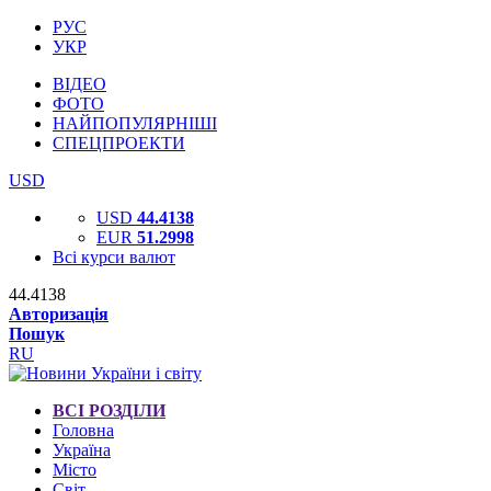
РУС
УКР
ВІДЕО
ФОТО
НАЙПОПУЛЯРНІШІ
СПЕЦПРОЕКТИ
USD
USD
44.4138
EUR
51.2998
Всі курси валют
44.4138
Авторизація
Пошук
RU
ВСІ РОЗДІЛИ
Головна
Україна
Місто
Світ