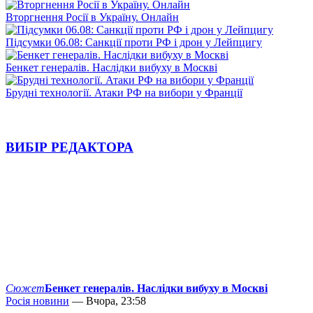
Вторгнення Росії в Україну. Онлайн
Підсумки 06.08: Санкції проти РФ і дрон у Лейпцигу
Бенкет генералів. Наслідки вибуху в Москві
Брудні технології. Атаки РФ на вибори у Франції
ВИБІР РЕДАКТОРА
Сюжет
Бенкет генералів. Наслідки вибуху в Москві
Росія новини
— Вчора, 23:58