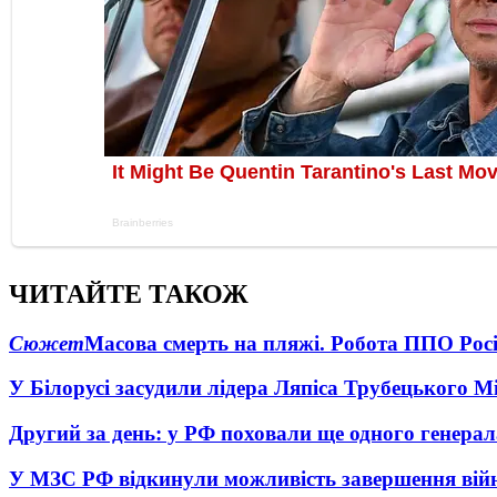
ЧИТАЙТЕ ТАКОЖ
Сюжет
Масова смерть на пляжі. Робота ППО Росі
У Білорусі засудили лідера Ляпіса Трубецького М
Другий за день: у РФ поховали ще одного генерал
У МЗС РФ відкинули можливість завершення вій