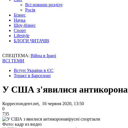
Всі новини розділу
Росія
Бізнес
Наука
Шоу-бізнес
Спорт
Lifestyle
БЛОГИ ЧИТАЧІВ
СПЕЦТЕМА:
Війна в Ірані
ВСІ ТЕМИ
Вступ України в ЄС
Теракт в Барселоні
У США з'явилися антикоронав
Корреспондент.net, 16 червня 2020, 13:50
0
735
Фото: кадр из видео