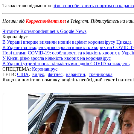
Також стало відомо про
різні способи занять спортом на карант
Новини від
Корреспондент.net
в Telegram. Підписуйтесь на на
Читайте Korrespondent.net в Google News
Коронавірус
В Україні вперше виявили новий варіант коронавірусу Цикада
В Україні за тиждень різко зросла кількість хворих на COVID-1
Нові штами COVID-19: особливості та кількість хворих в Украї
У Києві різко зросла кількість хворих на коронавірус
В Україні утричі зросла кількість випадків COVID за тиждень
СПЕЦТЕМА:
Коронавірус
ТЕГИ:
США
,
видео
,
фитнес
,
карантин
,
тренировка
Якщо ви помітили помилку, виділіть необхідний текст і натисніт