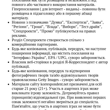
Посилання має бути розміщена в незалежності від
повного або часткового використання матеріалів.
Гіперпосилання ( для інтернет - видань) - повинна бути
розміщена в підзаголовку або в першому абзаці
матеріалу.
Новини з позначками "Думка", "Експертиза", "Заява",
"Регіони", "Гроші", "Влада", "Вибори", "Тест-драйв",
"Спецпроекти", "Промо" публікуються на правах
реклами.
Розділ Спецпроекти створюється спільно з
комерційними партнерами.
Будь яке копіювання, публікація, передрук, чи наступне
поширення інформації, що містить посилання на
"Інтерфакс-Україна", EPA / UPG, суворо забороняється.
Власник веб-сторінки в розділі Я-Корреспондент є автор
публікації.
Будь-яке копіювання, передрук та відтворення
фотографічних творів та/або аудіовізуальних творів
правовласника Getty Images - суворо забороняється.
Матеріали сайту korrespondent.net призначені для осіб
старше 21 року (21+). Участь в азартних іграх може
викликати ігрову залежність. Дотримуйтесь правил
(принципів) відповідальної гри. При виявленні перших
ознак залежності негайно зверніться до спеціаліста.
Пам'ятайте, що участь в азартних іграх не може бути