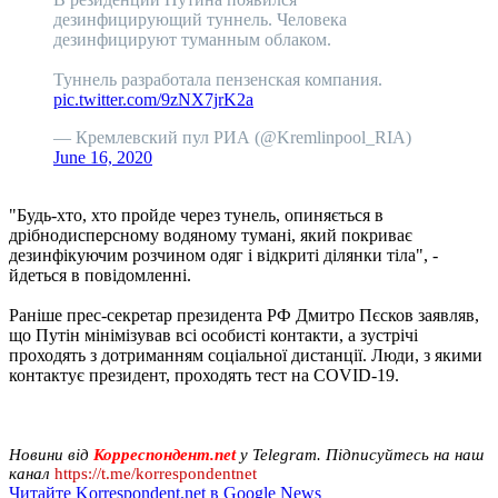
дезинфицирующий туннель. Человека
дезинфицируют туманным облаком.
Туннель разработала пензенская компания.
pic.twitter.com/9zNX7jrK2a
— Кремлевский пул РИА (@Kremlinpool_RIA)
June 16, 2020
"Будь-хто, хто пройде через тунель, опиняється в
дрібнодисперсному водяному тумані, який покриває
дезинфікуючим розчином одяг і відкриті ділянки тіла", -
йдеться в повідомленні.
Раніше прес-секретар президента РФ Дмитро Пєсков заявляв,
що Путін мінімізував всі особисті контакти, а зустрічі
проходять з дотриманням соціальної дистанції. Люди, з якими
контактує президент, проходять тест на COVID-19.
Новини від
Корреспондент.net
у Telegram. Підписуйтесь на наш
канал
https://t.me/korrespondentnet
Читайте Korrespondent.net в Google News