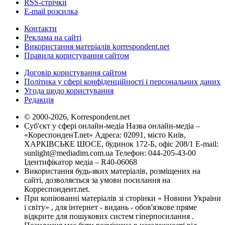
RSS-стрічки
E-mail розсилка
Контакти
Реклама на сайті
Використання матеріалів korrespondent.net
Правила користування сайтом
Договір користування сайтом
Політика у сфері конфіденційності і персональних даних
Угода щодо користування
Редакція
© 2000-2026, Korrespondent.net
Суб'єкт у сфері онлайн-медіа Назва онлайн-медіа –
«КореспонденТ.net» Адреса: 02091, місто Київ,
ХАРКІВСЬКЕ ШОСЕ, будинок 172-Б, офіс 208/1 E-mail:
sunlight@mediadim.com.ua
Телефон: 044-205-43-00
Ідентифікатор медіа – R40-06068
Використання будь-яких матеріалів, розміщених на
сайті, дозволяється за умови посилання на
Корреспондент.net.
При копіюванні матеріалів зі сторінки « Новини України
і світу» , для інтернет - видань - обов'язкове пряме
відкрите для пошукових систем гіперпосилання .