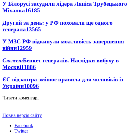
У Білорусі засудили лідера Ляпіса Трубецького
Міхалка
16185
Другий за день: у РФ поховали ще одного
генерала
13565
У МЗС РФ відкинули можливість завершення
війни
12959
Сюжет
Бенкет генералів. Наслідки вибуху в
Москві
11886
ЄС відзавтра змінює правила для чоловіків із
України
10096
Читати коментарі
Повна версія сайту
Facebook
Twitter