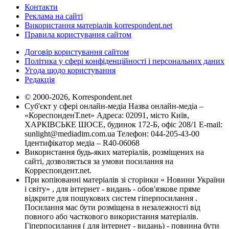
Контакти
Реклама на сайті
Використання матеріалів korrespondent.net
Правила користування сайтом
Договір користування сайтом
Політика у сфері конфіденційності і персональних даних
Угода щодо користування
Редакція
© 2000-2026, Korrespondent.net
Суб'єкт у сфері онлайн-медіа Назва онлайн-медіа –
«КореспонденТ.net» Адреса: 02091, місто Київ,
ХАРКІВСЬКЕ ШОСЕ, будинок 172-Б, офіс 208/1 E-mail:
sunlight@mediadim.com.ua
Телефон: 044-205-43-00
Ідентифікатор медіа – R40-06068
Використання будь-яких матеріалів, розміщених на
сайті, дозволяється за умови посилання на
Корреспондент.net.
При копіюванні матеріалів зі сторінки « Новини України
і світу» , для інтернет - видань - обов'язкове пряме
відкрите для пошукових систем гіперпосилання .
Посилання має бути розміщена в незалежності від
повного або часткового використання матеріалів.
Гіперпосилання ( для інтернет - видань) - повинна бути