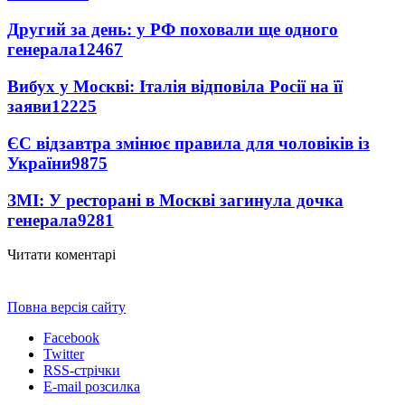
Другий за день: у РФ поховали ще одного
генерала
12467
Вибух у Москві: Італія відповіла Росії на її
заяви
12225
ЄС відзавтра змінює правила для чоловіків із
України
9875
ЗМІ: У ресторані в Москві загинула дочка
генерала
9281
Читати коментарі
Повна версія сайту
Facebook
Twitter
RSS-стрічки
E-mail розсилка