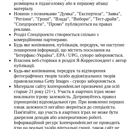
розміщена в підзаголовку або в першому абзаці
матеріалу.
Новини з позначками "Думка", "Експертиза", "Заява",
"Регіони", "Гроші", "Влада", "Вибори", "Тест-драйв",
"Спецпроекти", "Промо" публікуються на правах
реклами.
Розділ Спецпроекти створюється спільно з
комерційними партнерами.
Будь яке копіювання, публікація, передрук, чи наступне
поширення інформації, що містить посилання на
"Інтерфакс-Україна", EPA / UPG, суворо забороняється.
Власник веб-сторінки в розділі Я-Корреспондент є автор
публікації.
Будь-яке копіювання, передрук та відтворення
фотографічних творів та/або аудіовізуальних творів
правовласника Getty Images - суворо забороняється.
Матеріали сайту korrespondent.net призначені для осіб
старше 21 року (21+). Участь в азартних іграх може
викликати ігрову залежність. Дотримуйтесь правил
(принципів) відповідальної гри. При виявленні перших
ознак залежності негайно зверніться до спеціаліста.
Пам'ятайте, що участь в азартних іграх не може бути
джерелом доходів або альтернативою роботі.
Інформаційний ресурс korrespondent.net не проводить
ігри на реальні та/або віртуальні гроші, також сайт не