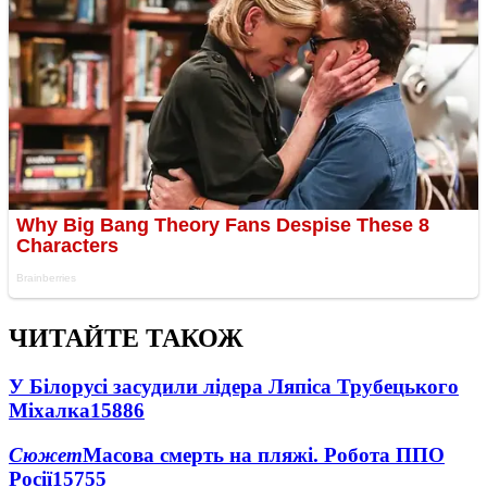
ЧИТАЙТЕ ТАКОЖ
У Білорусі засудили лідера Ляпіса Трубецького
Міхалка
15886
Сюжет
Масова смерть на пляжі. Робота ППО
Росії
15755