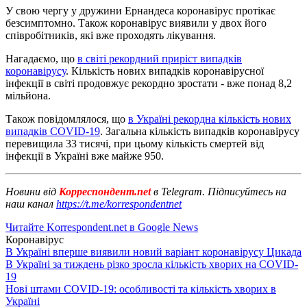
У свою чергу у дружини Ернандеса коронавірус протікає
безсимптомно. Також коронавірус виявили у двох його
співробітників, які вже проходять лікування.
Нагадаємо, що
в світі рекордний приріст випадків
коронавірусу
. Кількість нових випадків коронавірусної
інфекції в світі продовжує рекордно зростати - вже понад 8,2
мільйона.
Також повідомлялося, що
в Україні рекордна кількість нових
випадків COVID-19
. Загальна кількість випадків коронавірусу
перевищила 33 тисячі, при цьому кількість смертей від
інфекції в Україні вже майже 950.
Новини від
Корреспондент.net
в Telegram. Підписуйтесь на
наш канал
https://t.me/korrespondentnet
Читайте Korrespondent.net в Google News
Коронавірус
В Україні вперше виявили новий варіант коронавірусу Цикада
В Україні за тиждень різко зросла кількість хворих на COVID-
19
Нові штами COVID-19: особливості та кількість хворих в
Україні