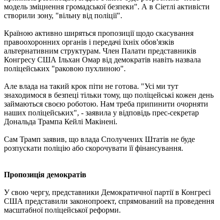
модель зміцнення громадської безпеки". А в Сіетлі активісти
створили зону, "вільну від поліції".
Країною активно ширяться пропозиції щодо скасування
правоохоронних органів і передачі їхніх обов'язків
альтернативним структурам. Член Палати представників
Конгресу США Ільхан Омар від демократів навіть назвала
поліцейських "раковою пухлиною".
Але влада на такий крок піти не готова. "Усі ми тут
знаходимося в безпеці тільки тому, що поліцейські кожен день
займаються своєю роботою. Нам треба припинити очорняти
наших поліцейських", - заявила у відповідь прес-секретар
Дональда Трампа Кейлі Макінені.
Сам Трамп заявив, що влада Сполучених Штатів не буде
розпускати поліцію або скорочувати її фінансування.
Пропозиція демократів
У свою чергу, представники Демократичної партії в Конгресі
США представили законопроект, спрямований на проведення
масштабної поліцейської реформи.