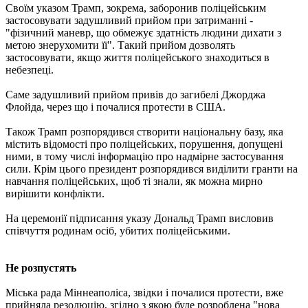
Своїм указом Трамп, зокрема, заборонив поліцейським
застосовувати задушливий прийом при затриманні -
"фізичний маневр, що обмежує здатність людини дихати з
метою знерухомити її". Такий прийом дозволять
застосовувати, якщо життя поліцейського знаходиться в
небезпеці.
Саме задушливий прийом привів до загибелі Джорджа
Флойда, через що і почалися протести в США.
Також Трамп розпорядився створити національну базу, яка
містить відомості про поліцейських, порушення, допущені
ними, в тому числі інформацію про надмірне застосування
сили. Крім цього президент розпорядився виділити гранти на
навчання поліцейських, щоб ті знали, як можна мирно
вирішити конфлікти.
На церемонії підписання указу Дональд Трамп висловив
співчуття родинам осіб, убитих поліцейськими.
Не розпустять
Міська рада Міннеаполіса, звідки і почалися протести, вже
прийняла резолюцію, згідно з якою буде розроблена "нова