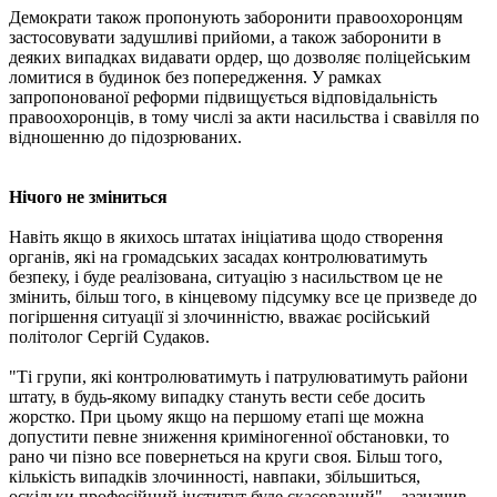
Демократи також пропонують заборонити правоохоронцям
застосовувати задушливі прийоми, а також заборонити в
деяких випадках видавати ордер, що дозволяє поліцейським
ломитися в будинок без попередження. У рамках
запропонованої реформи підвищується відповідальність
правоохоронців, в тому числі за акти насильства і свавілля по
відношенню до підозрюваних.
Нічого не зміниться
Навіть якщо в якихось штатах ініціатива щодо створення
органів, які на громадських засадах контролюватимуть
безпеку, і буде реалізована, ситуацію з насильством це не
змінить, більш того, в кінцевому підсумку все це призведе до
погіршення ситуації зі злочинністю, вважає російський
політолог Сергій Судаков.
"Ті групи, які контролюватимуть і патрулюватимуть райони
штату, в будь-якому випадку стануть вести себе досить
жорстко. При цьому якщо на першому етапі ще можна
допустити певне зниження криміногенної обстановки, то
рано чи пізно все повернеться на круги своя. Більш того,
кількість випадків злочинності, навпаки, збільшиться,
оскільки професійний інститут буде скасований", - зазначив