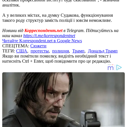
аналітик.
А у великих містах, на думку Судакова, функціонування
такого роду структур замість поліції і зовсім неможливе.
Новини від
Корреспондент.net
в Telegram. Підписуйтесь на
наш канал
https://t.me/korrespondentnet
Читайте Korrespondent.net в Google News
СПЕЦТЕМА:
Сюжети
ТЕГИ:
США
,
протесты
,
полиция
,
Трамп
,
Дональд Трамп
Якщо ви помітили помилку, виділіть необхідний текст і
натисніть Ctrl + Enter, щоб повідомити про це редакцію.