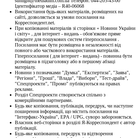
sunlight@mediadim.com.ua
Телефон: 044-205-43-00
Ідентифікатор медіа – R40-06068
Використання будь-яких матеріалів, розміщених на
сайті, дозволяється за умови посилання на
Корреспондент.net.
При копіюванні матеріалів зі сторінки « Новини України
і світу» , для інтернет - видань - обов'язкове пряме
відкрите для пошукових систем гіперпосилання .
Посилання має бути розміщена в незалежності від
повного або часткового використання матеріалів.
Гіперпосилання ( для інтернет - видань) - повинна бути
розміщена в підзаголовку або в першому абзаці
матеріалу.
Новини з позначками "Думка", "Експертиза", "Заява",
"Регіони", "Гроші", "Влада", "Вибори", "Тест-драйв",
"Спецпроекти", "Промо" публікуються на правах
реклами.
Розділ Спецпроекти створюється спільно з
комерційними партнерами.
Будь яке копіювання, публікація, передрук, чи наступне
поширення інформації, що містить посилання на
"Інтерфакс-Україна", EPA / UPG, суворо забороняється.
Власник веб-сторінки в розділі Я-Корреспондент є автор
публікації.
Будь-яке копіювання, передрук та відтворення