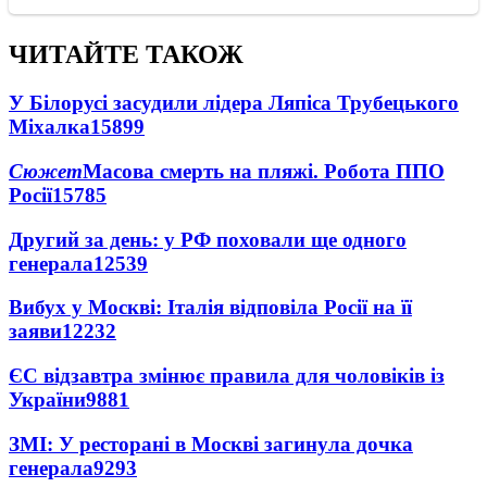
ЧИТАЙТЕ ТАКОЖ
У Білорусі засудили лідера Ляпіса Трубецького
Міхалка
15899
Сюжет
Масова смерть на пляжі. Робота ППО
Росії
15785
Другий за день: у РФ поховали ще одного
генерала
12539
Вибух у Москві: Італія відповіла Росії на її
заяви
12232
ЄС відзавтра змінює правила для чоловіків із
України
9881
ЗМІ: У ресторані в Москві загинула дочка
генерала
9293