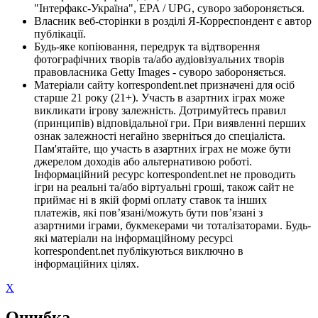
"Інтерфакс-Україна", EPA / UPG, суворо забороняється.
Власник веб-сторінки в розділі Я-Корреспондент є автор
публікації.
Будь-яке копіювання, передрук та відтворення
фотографічних творів та/або аудіовізуальних творів
правовласника Getty Images - суворо забороняється.
Матеріали сайту korrespondent.net призначені для осіб
старше 21 року (21+). Участь в азартних іграх може
викликати ігрову залежність. Дотримуйтесь правил
(принципів) відповідальної гри. При виявленні перших
ознак залежності негайно зверніться до спеціаліста.
Пам'ятайте, що участь в азартних іграх не може бути
джерелом доходів або альтернативою роботі.
Інформаційний ресурс korrespondent.net не проводить
ігри на реальні та/або віртуальні гроші, також сайт не
приймає ні в якій формі оплату ставок та інших
платежів, які пов’язані/можуть бути пов’язані з
азартними іграми, букмекерами чи тоталізаторами. Будь-
які матеріали на інформаційному ресурсі
korrespondent.net публікуються виключно в
інформаційних цілях.
X
Ошибка