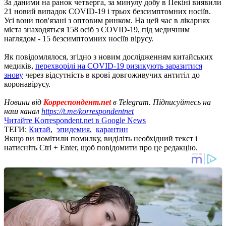
За даними на ранок четверга, за минулу добу в Пекіні виявили
21 новий випадок COVID-19 і трьох безсимптомних носіїв.
Усі вони пов'язані з оптовим ринком. На цей час в лікарнях
міста знаходяться 158 осіб з COVID-19, під медичним
наглядом - 15 безсимптомних носіїв вірусу.
Як повідомлялося, згідно з новим дослідженням китайських
медиків,
перехворілі на COVID-19 ризикують заразитися
знову
через відсутність в крові довгоживучих антитіл до
коронавірусу.
Новини від
Корреспондент.net
в Telegram. Підписуйтесь на
наш канал
https://t.me/korrespondentnet
Читайте Korrespondent.net в Google News
ТЕГИ:
Китай
,
эпидемия
,
карантин
Якщо ви помітили помилку, виділіть необхідний текст і
натисніть Ctrl + Enter, щоб повідомити про це редакцію.