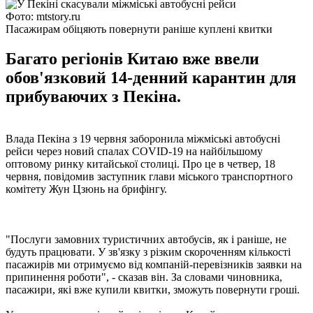
Фото: mtstory.ru
Пасажирам обіцяють повернути раніше куплені квитки
Багато регіонів Китаю вже ввели
обов'язковий 14-денний карантин для
прибуваючих з Пекіна.
Влада Пекіна з 19 червня заборонила міжміські автобусні
рейси через новий спалах COVID-19 на найбільшому
оптовому ринку китайської столиці. Про це в четвер, 18
червня, повідомив заступник глави міського транспортного
комітету Жун Цзюнь на брифінгу.
"Послуги замовних туристичних автобусів, як і раніше, не
будуть працювати. У зв'язку з різким скороченням кількості
пасажирів ми отримуємо від компаній-перевізників заявки на
припинення роботи", - сказав він. За словами чиновника,
пасажири, які вже купили квитки, зможуть повернути гроші.