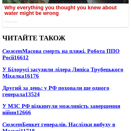
ЧИТАЙТЕ ТАКОЖ
Сюжет
Масова смерть на пляжі. Робота ППО
Росії
16612
У Білорусі засудили лідера Ляпіса Трубецького
Міхалка
16176
Другий за день: у РФ поховали ще одного
генерала
13524
У МЗС РФ відкинули можливість завершення
війни
12666
Сюжет
Бенкет генералів. Наслідки вибуху в
Москві
11718