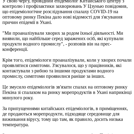
У свою чергу, провідний епідеміолог Китайського центру з
контролю і профілактики захворювань У Цзунью повідомив,
що епідеміологічне розслідування спалаху COVID-19 на
оптовому ринку Пекіна дало нові відомості для з'ясування
причин епідемії в Ухані.
"Ми проаналізували хворих за родом їхньої діяльності. Ми
виявили, що найбільше серед заражених осіб, які купували
продукти водного промислу", - розповів він на прес-
конференції.
Крім того, епідеміологи проаналізували, коли у хворих почали
проявлятися симптоми. З'ясувалося, що у працівників, які
контактували з рибою та іншими продуктами водного
промислу, симптоми проявилися раніше за інших.
Це змусило епідеміологів зв'язати спалах на оптовому ринку
Пекіна зі спалахом на ринку морепродуктів в Ухані наприкінці
минулого року.
За припущеннями китайських епідеміологів, в приміщеннях,
де продаються морепродукти, підходяще середовище для
виживання вірусу, тому що там, як правило, досить низька
температура.