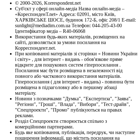
© 2000-2026, Korrespondent.net
Суб'єкт у сфері онлайн-медіа Назва онлайн-медіа –
«КореспонденТ.net» Адреса: 02091, місто Київ,
ХАРКІВСЬКЕ ШОСЕ, будинок 172-Б, офіс 208/1 E-mail:
sunlight@mediadim.com.ua
Телефон: 044-205-43-00
Ідентифікатор медіа – R40-06068
Використання будь-яких матеріалів, розміщених на
сайті, дозволяється за умови посилання на
Корреспондент.net.
При копіюванні матеріалів зі сторінки « Новини України
і світу» , для інтернет - видань - обов'язкове пряме
відкрите для пошукових систем гіперпосилання .
Посилання має бути розміщена в незалежності від
повного або часткового використання матеріалів.
Гіперпосилання ( для інтернет - видань) - повинна бути
розміщена в підзаголовку або в першому абзаці
матеріалу.
Новини з позначками "Думка", "Експертиза", "Заява",
"Регіони", "Гроші", "Влада", "Вибори", "Тест-драйв",
"Спецпроекти", "Промо" публікуються на правах
реклами.
Розділ Спецпроекти створюється спільно з
комерційними партнерами.
Будь яке копіювання, публікація, передрук, чи наступне
поширення інформації, що містить посилання на