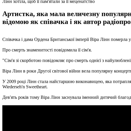
Лінн хотіла, щоб її пам'ятали за її меценатство
Артистка, яка мала величезну популярні
відомою як співачка і як автор радіопр
Співачка і дама Ордена Британської імперії Віра Лінн померла у 
Про смерть знаменитості повідомила її сім'я.
"Сім'я зі скорботою повідомляє про смерть однієї з найулюблен
Віра Лінн в роки Другої світової війни вела популярну концер
У 2009 році Лінн стала найстаршою виконавицею, яка потрапля
Wiederseh'n Sweetheart.
Дев'ять років тому Віра Лінн заснувала іменний дитячий благоді