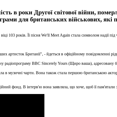
сть в роки Другої світової війни, померл
ограми для британських військових, які 
віці 103 років. Її пісня We'll Meet Again стала символом надії під
іших артисток Британії", - йдеться в офіційному повідомленні рі
тну радіопрограму BBC Sincerely Yours (Щиро ваша), адресовану
ла в музичні чарти. Вона також стала першою британською актор
йний фонд. В інтерв'ю вона заявляла, що хоче, щоб її пам'ятали з