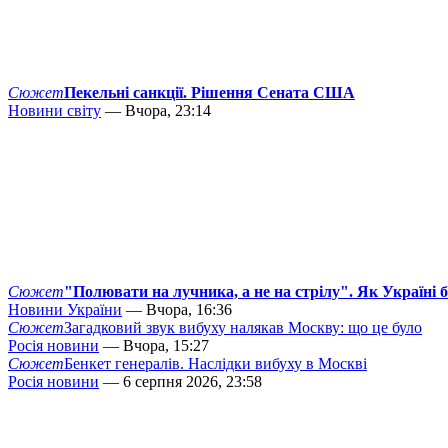
Сюжет
Пекельні санкції. Рішення Сената США
Новини світу
— Вчора, 23:14
Сюжет
"Полювати на лучника, а не на стрілу". Як Україні 
Новини України
— Вчора, 16:36
Сюжет
Загадковий звук вибуху налякав Москву: що це було
Росія новини
— Вчора, 15:27
Сюжет
Бенкет генералів. Наслідки вибуху в Москві
Росія новини
— 6 серпня 2026, 23:58