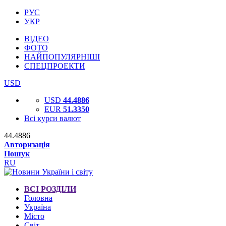
РУС
УКР
ВІДЕО
ФОТО
НАЙПОПУЛЯРНІШІ
СПЕЦПРОЕКТИ
USD
USD
44.4886
EUR
51.3350
Всі курси валют
44.4886
Авторизація
Пошук
RU
ВСІ РОЗДІЛИ
Головна
Україна
Місто
Світ