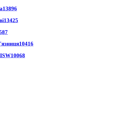
а
13896
ві
13425
587
'язниця
10416
 ISW
10068