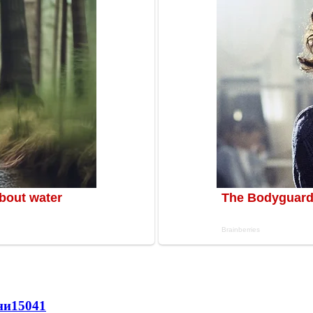
ни
15041