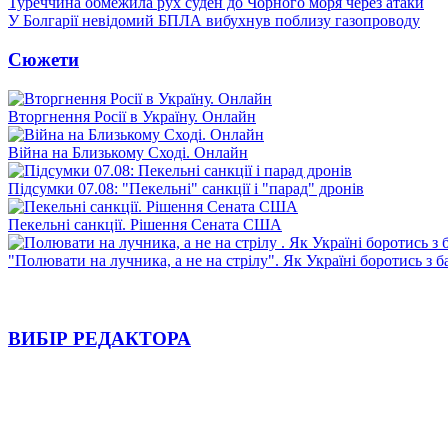
Туреччина обмежила рух суден до Чорного моря через атаки
У Болгарії невідомий БПЛА вибухнув поблизу газопроводу
Сюжети
Вторгнення Росії в Україну. Онлайн
Війна на Близькому Сході. Онлайн
Підсумки 07.08: "Пекельні" санкції і "парад" дронів
Пекельні санкції. Рішення Сената США
"Полювати на лучника, а не на стрілу". Як Україні боротись з 
ВИБІР РЕДАКТОРА