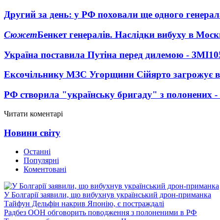
Другий за день: у РФ поховали ще одного генерал
Сюжет
Бенкет генералів. Наслідки вибуху в Моск
Україна поставила Путіна перед дилемою - ЗМІ
10
Ексочільнику МЗС Угорщини Сійярто загрожує в
РФ створила "українську бригаду" з полонених -
Читати коментарі
Новини світу
Останні
Популярні
Коментовані
У Болгарії заявили, що вибухнув український дрон-приманка
Тайфун Дельфін накрив Японію, є постраждалі
Радбез ООН обговорить поводження з полоненими в РФ