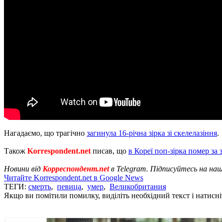
Нагадаємо, що трагічно
загинула 16-річна зірка зі скелелазіння
.
Також
Korrespondent.net
писав, що
в Кореї поп-зірка помер за
Новини від
Корреспондент.net
в Telegram. Підписуйтесь на на
Читайте Korrespondent.net в Google News
ТЕГИ:
смерть
,
певица
,
умер
,
Великобритания
Якщо ви помітили помилку, виділіть необхідний текст і натисніт