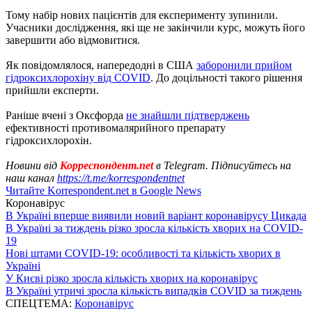
Тому набір нових пацієнтів для експерименту зупинили.
Учасники дослідження, які ще не закінчили курс, можуть його
завершити або відмовитися.
Як повідомлялося, напередодні в США
заборонили прийом
гідроксихлорохіну від COVID
. До доцільності такого рішення
прийшли експерти.
Раніше вчені з Оксфорда
не знайшли підтверджень
ефективності противомалярийного препарату
гідроксихлорохін.
Новини від
Корреспондент.net
в Telegram. Підписуйтесь на
наш канал
https://t.me/korrespondentnet
Читайте Korrespondent.net в Google News
Коронавірус
В Україні вперше виявили новий варіант коронавірусу Цикада
В Україні за тиждень різко зросла кількість хворих на COVID-
19
Нові штами COVID-19: особливості та кількість хворих в
Україні
У Києві різко зросла кількість хворих на коронавірус
В Україні утричі зросла кількість випадків COVID за тиждень
СПЕЦТЕМА:
Коронавірус