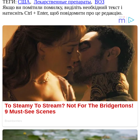
ТЕГИ:
США
,
Лекарственные препараты
,
ВОЗ
Якщо ви помітили помилку, виділіть необхідний текст і
натисніть Ctrl + Enter, щоб повідомити про це редакцію.