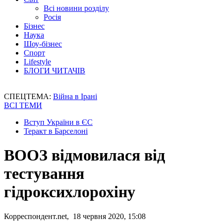
Всі новини розділу
Росія
Бізнес
Наука
Шоу-бізнес
Спорт
Lifestyle
БЛОГИ ЧИТАЧІВ
СПЕЦТЕМА:
Війна в Ірані
ВСІ ТЕМИ
Вступ України в ЄС
Теракт в Барселоні
ВООЗ відмовилася від
тестування
гідроксихлорохіну
Корреспондент.net, 18 червня 2020, 15:08