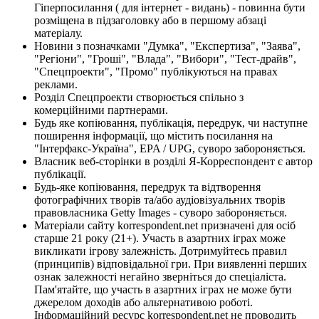
Гіперпосилання ( для інтернет - видань) - повинна бути
розміщена в підзаголовку або в першому абзаці
матеріалу.
Новини з позначками "Думка", "Експертиза", "Заява",
"Регіони", "Гроші", "Влада", "Вибори", "Тест-драйв",
"Спецпроекти", "Промо" публікуються на правах
реклами.
Розділ Спецпроекти створюється спільно з
комерційними партнерами.
Будь яке копіювання, публікація, передрук, чи наступне
поширення інформації, що містить посилання на
"Інтерфакс-Україна", EPA / UPG, суворо забороняється.
Власник веб-сторінки в розділі Я-Корреспондент є автор
публікації.
Будь-яке копіювання, передрук та відтворення
фотографічних творів та/або аудіовізуальних творів
правовласника Getty Images - суворо забороняється.
Матеріали сайту korrespondent.net призначені для осіб
старше 21 року (21+). Участь в азартних іграх може
викликати ігрову залежність. Дотримуйтесь правил
(принципів) відповідальної гри. При виявленні перших
ознак залежності негайно зверніться до спеціаліста.
Пам'ятайте, що участь в азартних іграх не може бути
джерелом доходів або альтернативою роботі.
Інформаційний ресурс korrespondent.net не проводить