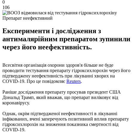
0
106
Препарат неефективний
Експерименти і дослідження з
антималярійним препаратом зупинили
через його неефективність.
Всесвітня організація охорони здоров'я більше не буде
проводити тестування препарату гідроксихлорохін через його
підтверджену неефективність при лікуванні хворих на
COVID-19. Про це повідомляє
Reuters
.
Раніше дослідження препарату просував президент США
Дональд Трамп, який вважав, що препарат виліковує від
коронавірусу.
Однак, окрім підтвердженої неефективності в лікуванні
інфікованих, вчені заперечують позитивний вплив препарату
гідроксихлорохін на зниження показника смертності від
COVID-19.