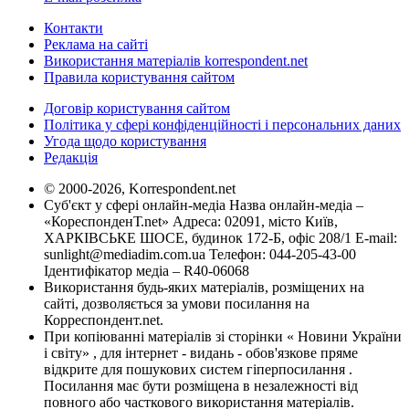
Контакти
Реклама на сайті
Використання матеріалів korrespondent.net
Правила користування сайтом
Договір користування сайтом
Політика у сфері конфіденційності і персональних даних
Угода щодо користування
Редакція
© 2000-2026, Korrespondent.net
Суб'єкт у сфері онлайн-медіа Назва онлайн-медіа –
«КореспонденТ.net» Адреса: 02091, місто Київ,
ХАРКІВСЬКЕ ШОСЕ, будинок 172-Б, офіс 208/1 E-mail:
sunlight@mediadim.com.ua
Телефон: 044-205-43-00
Ідентифікатор медіа – R40-06068
Використання будь-яких матеріалів, розміщених на
сайті, дозволяється за умови посилання на
Корреспондент.net.
При копіюванні матеріалів зі сторінки « Новини України
і світу» , для інтернет - видань - обов'язкове пряме
відкрите для пошукових систем гіперпосилання .
Посилання має бути розміщена в незалежності від
повного або часткового використання матеріалів.