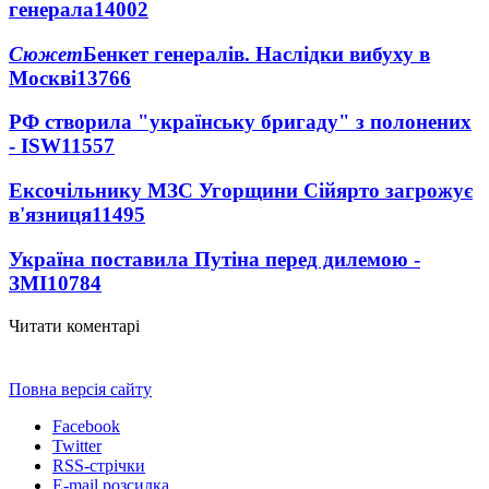
генерала
14002
Сюжет
Бенкет генералів. Наслідки вибуху в
Москві
13766
РФ створила "українську бригаду" з полонених
- ISW
11557
Ексочільнику МЗС Угорщини Сійярто загрожує
в'язниця
11495
Україна поставила Путіна перед дилемою -
ЗМІ
10784
Читати коментарі
Повна версія сайту
Facebook
Twitter
RSS-стрічки
E-mail розсилка