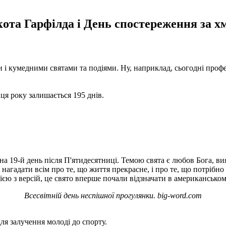
кота Гарфілда і День спостереження за хм
 кумедними святами та подіями. Ну, наприклад, сьогодні професій
нця року залишається 195 днів.
а 19-й день після П'ятидесятниці. Темою свята є любов Бога, вияв
нагадати всім про те, що життя прекрасне, і про те, що потрібно 
ю з версій, це свято вперше почали відзначати в американськом
Всесвітній день неспішної прогулянки. big-word.com
ля залучення молоді до спорту.