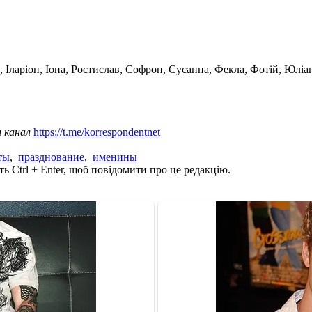
 Іларіон, Іона, Ростислав, Софрон, Сусанна, Фекла, Фотій, Юліа
ш канал
https://t.me/korrespondentnet
ты
,
празднование
,
именины
ь Ctrl + Enter, щоб повідомити про це редакцію.