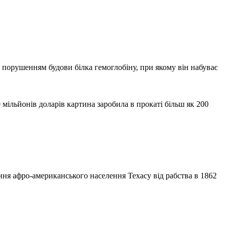
м порушенням будови білка гемоглобіну, при якому він набуває
мільйонів доларів картина заробила в прокаті більш як 200
я афро-американського населення Техасу від рабства в 1862