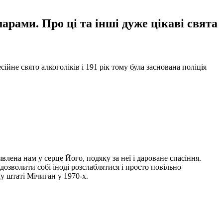
арами. Про ці та інші дуже цікаві свята
не свято алкоголіків і 191 рік тому була заснована поліція
лена ​​нам у серце Його, подяку за неї і дароване спасіння.
дозволити собі іноді розслаблятися і просто повільно
у штаті Мічиган у 1970-х.