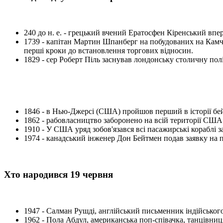
240 до н. е. - грецький вчений Ератосфен Кіренський впе
1739 - капітан Мартин Шпанберг на побудованих на Камчат
перші кроки до встановлення торгових відносин.
1829 - сер Роберт Піль заснував лондонську столичну пол
1846 - в Нью-Джерсі (США) пройшов перший в історії бе
1862 - рабовласництво заборонено на всій території США
1910 - У США уряд зобов'язався всі пасажирські кораблі 
1974 - канадський інженер Дон Бейтмен подав заявку на п
Хто народився 19 червня
1947 - Салман Рушді, англійський письменник індійськог
1962 - Пола Абдул, американська поп-співачка, танцівниця