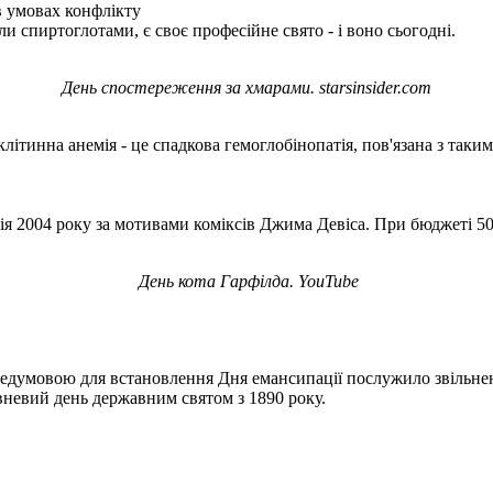
 умовах конфлікту
и спиртоглотами, є своє професійне свято - і воно сьогодні.
День спостереження за хмарами. starsinsider.com
літинна анемія - це спадкова гемоглобінопатія, пов'язана з таки
я 2004 року за мотивами коміксів Джима Девіса. При бюджеті 50 
День кота Гарфілда. YouTube
едумовою для встановлення Дня емансипації послужило звільненн
вневий день державним святом з 1890 року.