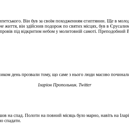
петського. Він був за своїм походженням єгиптянин. Ще в молодо
че життя, він здійснив подорож по святих місцях, був в Єрусалим
 провів під відкритим небом у молитовній самоті. Преподобний 
ником день прозвали тому, що саме з нього люди масово починали
Іларіон Пропольник. Twitter
йшов на спад. Полоти на повний місяць було марно, навіть на Ілар
ло спадати.