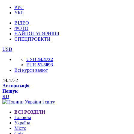
РУС
УКР
ВІДЕО
ФОТО
НАЙПОПУЛЯРНІШІ
СПЕЦПРОЕКТИ
USD
USD
44.4732
EUR
51.3093
Всі курси валют
44.4732
Авторизація
Пошук
RU
ВСІ РОЗДІЛИ
Головна
Україна
Місто
Світ