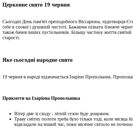
Церковне свято 19 червня
Сьогодні День пам'яті преподобного Віссаріона, чудотворця Єги
себе в спокої і духовній чистоті. Бажаючи пізнати ближче черне
також бачив інших пустельників. Більшу частину життя святий
старості.
Яке сьогодні народне свято
19 червня в народі відзначається Іларіон Пропольник. Прополь
Прикмети на Іларіона Пропольника
Вітер дме зі сходу - літній сезон буде дощовим.
Траву смітну полоти треба було тільки тоді, коли місяць 
відкладали на інший час, поки місячне світило не почина