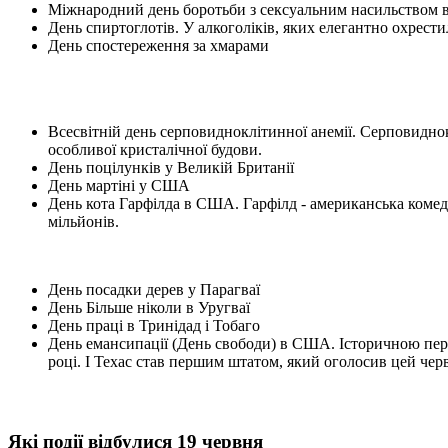
Міжнародний день боротьби з сексуальним насильством в
День спиртоглотів. У алкоголіків, яких елегантно охрестил
День спостереження за хмарами
Всесвітній день серповидноклітинної анемії. Серповиднок
особливої кристалічної будови.
День поцілунків у Великій Британії
День мартіні у США
День кота Гарфілда в США. Гарфілд - американська комеді
мільйонів.
День посадки дерев у Парагваї
День Більше ніколи в Уругваї
День праці в Тринідад і Тобаго
День емансипації (День свободи) в США. Історичною пер
році. І Техас став першим штатом, який оголосив цей чер
Які події відбулися 19 червня