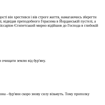
сті він хрестився і вів строге життя, намагаючись зберегти
і, відвідав преподобного Герасима в Йорданській пустелі, а
Віссаріон Єгипетський мирно відійшов до Господа в глибокій
 очищати землю від бур'яну.
іона - бур'яни скоро знову силу візьмуть. Тому прополку