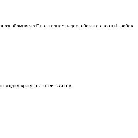
и ознайомився з її політичним ладом, обстежив порти і зробив
о згодом врятувала тисячі життів.