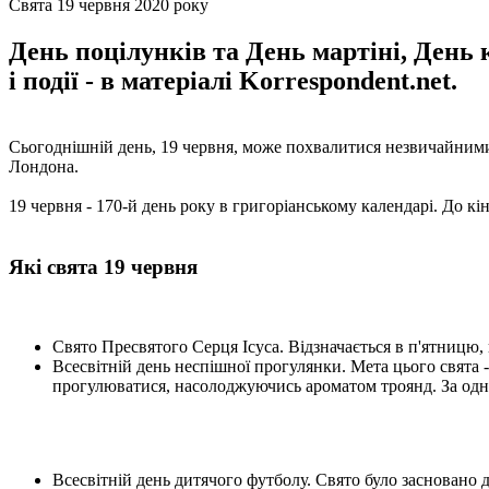
Свята 19 червня 2020 року
День поцілунків та День мартіні, День 
і події - в матеріалі Korrespondent.net.
Сьогоднішній день, 19 червня, може похвалитися незвичайними і
Лондона.
19 червня - 170-й день року в григоріанському календарі. До кі
Які свята 19 червня
Свято Пресвятого Серця Ісуса. Відзначається в п'ятницю, н
Всесвітній день неспішної прогулянки. Мета цього свята - 
прогулюватися, насолоджуючись ароматом троянд. За одніє
Всесвітній день дитячого футболу. Свято було засновано д