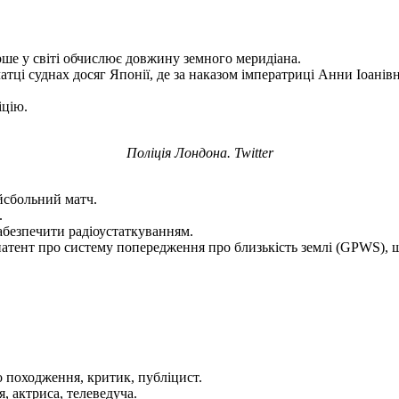
рше у світі обчислює довжину земного меридіана.
ці суднах досяг Японії, де за наказом імператриці Анни Іоанівн
іцію.
Поліція Лондона. Twitter
йсбольний матч.
.
забезпечити радіоустаткуванням.
атент про систему попередження про близькість землі (GPWS), щ
о походження, критик, публіцист.
, актриса, телеведуча.