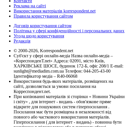
Контакти
Реклама на сайті
Використання матеріалів korrespondent.net
Правила користування сайтом
Договір користування сайтом
Політика у сфері конфіденційності і персональних даних
Угода щодо користування
Редакція
© 2000-2026, Korrespondent.net
Суб'єкт у сфері онлайн-медіа Назва онлайн-медіа –
«КореспонденТ.net» Адреса: 02091, місто Київ,
ХАРКІВСЬКЕ ШОСЕ, будинок 172-Б, офіс 208/1 E-mail:
sunlight@mediadim.com.ua
Телефон: 044-205-43-00
Ідентифікатор медіа – R40-06068
Використання будь-яких матеріалів, розміщених на
сайті, дозволяється за умови посилання на
Корреспондент.net.
При копіюванні матеріалів зі сторінки « Новини України
і світу» , для інтернет - видань - обов'язкове пряме
відкрите для пошукових систем гіперпосилання .
Посилання має бути розміщена в незалежності від
повного або часткового використання матеріалів.
Гіперпосилання ( для інтернет - видань) - повинна бути