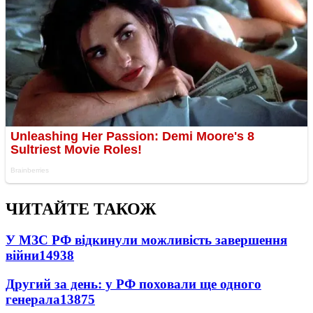
ЧИТАЙТЕ ТАКОЖ
У МЗС РФ відкинули можливість завершення
війни
14938
Другий за день: у РФ поховали ще одного
генерала
13875