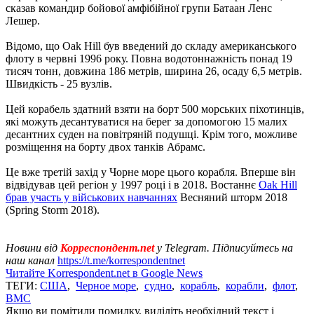
сказав командир бойової амфібійної групи Батаан Ленс
Лешер.
Відомо, що Oak Hill був введений до складу американського
флоту в червні 1996 року. Повна водотоннажність понад 19
тисяч тонн, довжина 186 метрів, ширина 26, осаду 6,5 метрів.
Швидкість - 25 вузлів.
Цей корабель здатний взяти на борт 500 морських піхотинців,
які можуть десантуватися на берег за допомогою 15 малих
десантних суден на повітряній подушці. Крім того, можливе
розміщення на борту двох танків Абрамс.
Це вже третій захід у Чорне море цього корабля. Вперше він
відвідував цей регіон у 1997 році і в 2018. Востаннє
Oak Hill
брав участь у військових навчаннях
Весняний шторм 2018
(Spring Storm 2018).
Новини від
Корреспондент.net
у Telegram. Підписуйтесь на
наш канал
https://t.me/korrespondentnet
Читайте Korrespondent.net в Google News
ТЕГИ:
США
,
Черное море
,
судно
,
корабль
,
корабли
,
флот
,
ВМС
Якщо ви помітили помилку, виділіть необхідний текст і