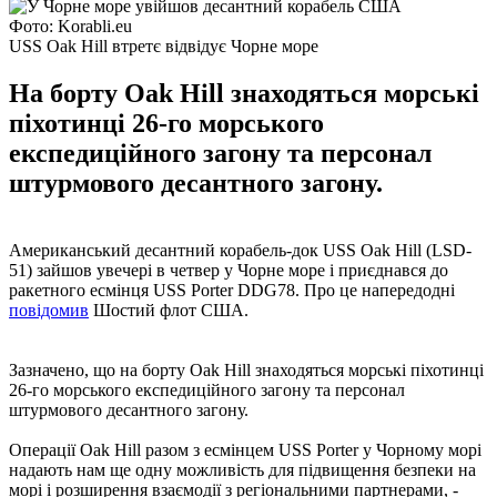
Фото: Korabli.eu
USS Oak Hill втретє відвідує Чорне море
На борту Oak Hill знаходяться морські
піхотинці 26-го морського
експедиційного загону та персонал
штурмового десантного загону.
Американський десантний корабель-док USS Oak Hill (LSD-
51) зайшов увечері в четвер у Чорне море і приєднався до
ракетного есмінця USS Porter DDG78. Про це напередодні
повідомив
Шостий флот США.
Зазначено, що на борту Oak Hill знаходяться морські піхотинці
26-го морського експедиційного загону та персонал
штурмового десантного загону.
Операції Oak Hill разом з есмінцем USS Porter у Чорному морі
надають нам ще одну можливість для підвищення безпеки на
морі і розширення взаємодії з регіональними партнерами, -