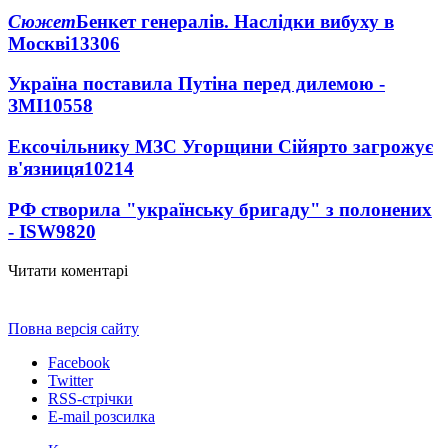
Сюжет
Бенкет генералів. Наслідки вибуху в
Москві
13306
Україна поставила Путіна перед дилемою -
ЗМІ
10558
Ексочільнику МЗС Угорщини Сійярто загрожує
в'язниця
10214
РФ створила "українську бригаду" з полонених
- ISW
9820
Читати коментарі
Повна версія сайту
Facebook
Twitter
RSS-стрічки
E-mail розсилка