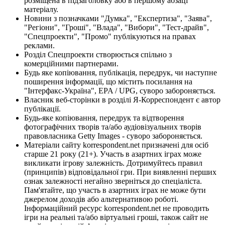
розміщена в підзаголовку або в першому абзаці
матеріалу.
Новини з позначками "Думка", "Експертиза", "Заява",
"Регіони", "Гроші", "Влада", "Вибори", "Тест-драйв",
"Спецпроекти", "Промо" публікуються на правах
реклами.
Розділ Спецпроекти створюється спільно з
комерційними партнерами.
Будь яке копіювання, публікація, передрук, чи наступне
поширення інформації, що містить посилання на
"Інтерфакс-Україна", EPA / UPG, суворо забороняється.
Власник веб-сторінки в розділі Я-Корреспондент є автор
публікації.
Будь-яке копіювання, передрук та відтворення
фотографічних творів та/або аудіовізуальних творів
правовласника Getty Images - суворо забороняється.
Матеріали сайту korrespondent.net призначені для осіб
старше 21 року (21+). Участь в азартних іграх може
викликати ігрову залежність. Дотримуйтесь правил
(принципів) відповідальної гри. При виявленні перших
ознак залежності негайно зверніться до спеціаліста.
Пам'ятайте, що участь в азартних іграх не може бути
джерелом доходів або альтернативою роботі.
Інформаційний ресурс korrespondent.net не проводить
ігри на реальні та/або віртуальні гроші, також сайт не