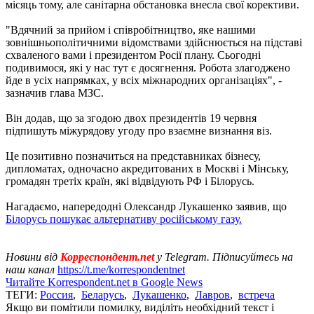
місяць тому, але санітарна обстановка внесла свої корективи.
"Вдячний за прийом і співробітництво, яке нашими
зовнішньополітичними відомствами здійснюється на підставі
схваленого вами і президентом Росії плану. Сьогодні
подивимося, які у нас тут є досягнення. Робота злагоджено
йде в усіх напрямках, у всіх міжнародних організаціях", -
зазначив глава МЗС.
Він додав, що за згодою двох президентів 19 червня
підпишуть міжурядову угоду про взаємне визнання віз.
Це позитивно позначиться на представниках бізнесу,
дипломатах, одночасно акредитованих в Москві і Мінську,
громадян третіх країн, які відвідують РФ і Білорусь.
Нагадаємо, напередодні Олександр Лукашенко заявив, що
Білорусь пошукає альтернативу російському газу.
Новини від
Корреспондент.net
у Telegram. Підписуйтесь на
наш канал
https://t.me/korrespondentnet
Читайте Korrespondent.net в Google News
ТЕГИ:
Россия
,
Беларусь
,
Лукашенко
,
Лавров
,
встреча
Якщо ви помітили помилку, виділіть необхідний текст і