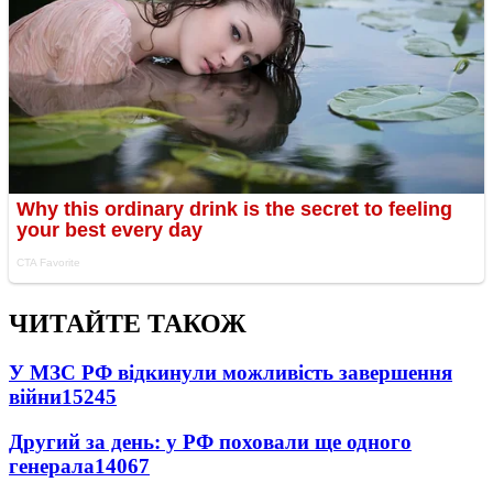
ЧИТАЙТЕ ТАКОЖ
У МЗС РФ відкинули можливість завершення
війни
15245
Другий за день: у РФ поховали ще одного
генерала
14067