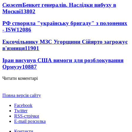
Сюжет
Бенкет генералів. Наслідки вибуху в
Москві
13802
РФ створила "українську бригаду" з полонених
- ISW
12086
Ексочільнику МЗС Угорщини Сійярто загрожує
в'язниця
11901
Іран висунув США вимоги для розблокування
Ормузу
10887
Читати коментарі
Повна версія сайту
Facebook
Twitter
RSS-стрічки
E-mail розсилка
Контакти