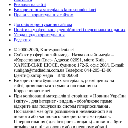
Реклама на сайті
Використання матеріалів korrespondent.net
Правила користування сайтом
Договір користування сайтом
Політика у сфері конфіденційності і персональних даних
Угода щодо користування
Редакція
© 2000-2026, Korrespondent.net
Суб'єкт у сфері онлайн-медіа Назва онлайн-медіа –
«КореспонденТ.net» Адреса: 02091, місто Київ,
ХАРКІВСЬКЕ ШОСЕ, будинок 172-Б, офіс 208/1 E-mail:
sunlight@mediadim.com.ua
Телефон: 044-205-43-00
Ідентифікатор медіа – R40-06068
Використання будь-яких матеріалів, розміщених на
сайті, дозволяється за умови посилання на
Корреспондент.net.
При копіюванні матеріалів зі сторінки « Новини України
і світу» , для інтернет - видань - обов'язкове пряме
відкрите для пошукових систем гіперпосилання .
Посилання має бути розміщена в незалежності від
повного або часткового використання матеріалів.
Гіперпосилання ( для інтернет - видань) - повинна бути
розміщена в підзаголовку або в першому абзаці