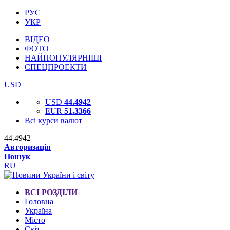
РУС
УКР
ВІДЕО
ФОТО
НАЙПОПУЛЯРНІШІ
СПЕЦПРОЕКТИ
USD
USD
44.4942
EUR
51.3366
Всі курси валют
44.4942
Авторизація
Пошук
RU
ВСІ РОЗДІЛИ
Головна
Україна
Місто
Світ