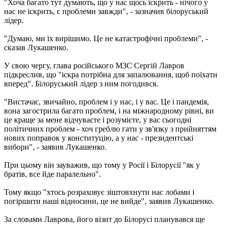
"Хоча багато тут думають, що у нас щось іскрить - нічого у
нас не іскрить, є проблеми завжди", - зазначив білоруський
лідер.
"Думаю, ми їх вирішимо. Це не катастрофічні проблеми", -
сказав Лукашенко.
У свою чергу, глава російського МЗС Сергій Лавров
підкреслив, що "іскра потрібна для запалювання, щоб поїхати
вперед". Білоруський лідер з ним погодився.
"Вистачає, звичайно, проблем і у нас, і у вас. Це і пандемія,
вона загострила багато проблем, і на міжнародному рівні, ви
це краще за мене відчуваєте і розумієте, у вас сьогодні
політичних проблем - хоч греблю гати у зв'язку з прийняттям
нових поправок у конституцію, а у нас - президентські
вибори", - заявив Лукашенко.
При цьому він зауважив, що тому у Росії і Білорусії "як у
братів, все йде паралельно".
Тому якщо "хтось розраховує зіштовхнути нас лобами і
погіршити наші відносини, це не вийде", заявив Лукашенко.
За словами Лаврова, його візит до Білорусі планувався ще