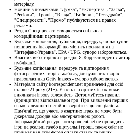
матеріалу.
Новини з позначками "Думка", "Експертиза", "Заява",
"Регіони", "Гроші", "Влада", "Вибори", "Тест-драйв",
"Спецпроекти", "Промо" публікуються на правах
реклами.
Розділ Спецпроекти створюється спільно з
комерційними партнерами.
Будь яке копіювання, публікація, передрук, чи наступне
поширення інформації, що містить посилання на
"Інтерфакс-Україна", EPA / UPG, суворо забороняється.
Власник веб-сторінки в розділі Я-Корреспондент є автор
публікації.
Будь-яке копіювання, передрук та відтворення
фотографічних творів та/або аудіовізуальних творів
правовласника Getty Images - суворо забороняється.
Матеріали сайту korrespondent.net призначені для осіб
старше 21 року (21+). Участь в азартних іграх може
викликати ігрову залежність. Дотримуйтесь правил
(принципів) відповідальної гри. При виявленні перших
ознак залежності негайно зверніться до спеціаліста.
Пам'ятайте, що участь в азартних іграх не може бути
джерелом доходів або альтернативою роботі.
Інформаційний ресурс korrespondent.net не проводить
ігри на реальні та/або віртуальні гроші, також сайт не
приймає ні в якій формі оплату ставок та інших