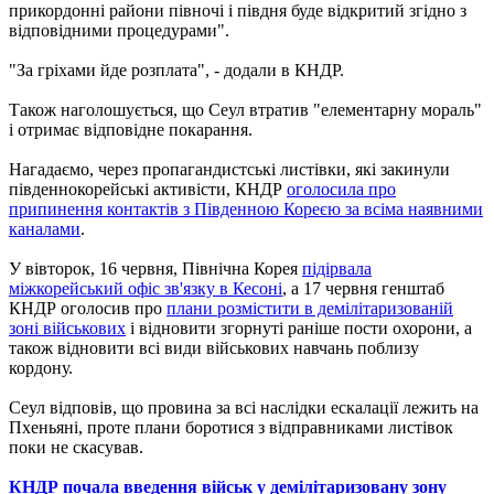
прикордонні райони півночі і півдня буде відкритий згідно з
відповідними процедурами".
"За гріхами йде розплата", - додали в КНДР.
Також наголошується, що Сеул втратив "елементарну мораль"
і отримає відповідне покарання.
Нагадаємо, через пропагандистські листівки, які закинули
південнокорейські активісти, КНДР
оголосила про
припинення контактів з Південною Кореєю за всіма наявними
каналами
.
У вівторок, 16 червня, Північна Корея
підірвала
міжкорейський офіс зв'язку в Кесоні
, а 17 червня генштаб
КНДР оголосив про
плани розмістити в демілітаризованій
зоні військових
і відновити згорнуті раніше пости охорони, а
також відновити всі види військових навчань поблизу
кордону.
Сеул відповів, що провина за всі наслідки ескалації лежить на
Пхеньяні, проте плани боротися з відправниками листівок
поки не скасував.
КНДР почала введення військ у демілітаризовану зону