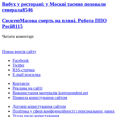
Вибух у ресторані: у Москві таємно поховали
генерала
8546
Сюжет
Масова смерть на пляжі. Робота ППО
Росії
8115
Читати коментарі
Повна версія сайту
Facebook
Twitter
RSS-стрічки
E-mail розсилка
Контакти
Реклама на сайті
Використання матеріалів korrespondent.net
Правила користування сайтом
Договір користування сайтом
Політика у сфері конфіденційності і персональних даних
Угода щодо користування