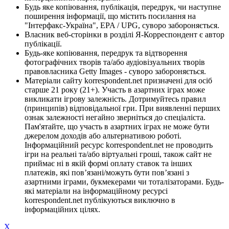
Будь яке копіювання, публікація, передрук, чи наступне
поширення інформації, що містить посилання на
"Інтерфакс-Україна", EPA / UPG, суворо забороняється.
Власник веб-сторінки в розділі Я-Корреспондент є автор
публікації.
Будь-яке копіювання, передрук та відтворення
фотографічних творів та/або аудіовізуальних творів
правовласника Getty Images - суворо забороняється.
Матеріали сайту korrespondent.net призначені для осіб
старше 21 року (21+). Участь в азартних іграх може
викликати ігрову залежність. Дотримуйтесь правил
(принципів) відповідальної гри. При виявленні перших
ознак залежності негайно зверніться до спеціаліста.
Пам'ятайте, що участь в азартних іграх не може бути
джерелом доходів або альтернативою роботі.
Інформаційний ресурс korrespondent.net не проводить
ігри на реальні та/або віртуальні гроші, також сайт не
приймає ні в якій формі оплату ставок та інших
платежів, які пов’язані/можуть бути пов’язані з
азартними іграми, букмекерами чи тоталізаторами. Будь-
які матеріали на інформаційному ресурсі
korrespondent.net публікуються виключно в
інформаційних цілях.
X