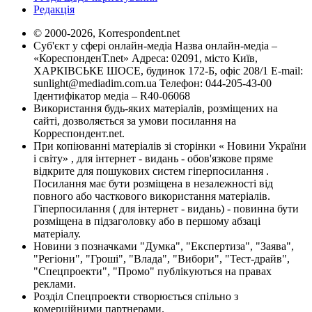
Редакція
© 2000-2026, Korrespondent.net
Суб'єкт у сфері онлайн-медіа Назва онлайн-медіа –
«КореспонденТ.net» Адреса: 02091, місто Київ,
ХАРКІВСЬКЕ ШОСЕ, будинок 172-Б, офіс 208/1 E-mail:
sunlight@mediadim.com.ua
Телефон: 044-205-43-00
Ідентифікатор медіа – R40-06068
Використання будь-яких матеріалів, розміщених на
сайті, дозволяється за умови посилання на
Корреспондент.net.
При копіюванні матеріалів зі сторінки « Новини України
і світу» , для інтернет - видань - обов'язкове пряме
відкрите для пошукових систем гіперпосилання .
Посилання має бути розміщена в незалежності від
повного або часткового використання матеріалів.
Гіперпосилання ( для інтернет - видань) - повинна бути
розміщена в підзаголовку або в першому абзаці
матеріалу.
Новини з позначками "Думка", "Експертиза", "Заява",
"Регіони", "Гроші", "Влада", "Вибори", "Тест-драйв",
"Спецпроекти", "Промо" публікуються на правах
реклами.
Розділ Спецпроекти створюється спільно з
комерційними партнерами.