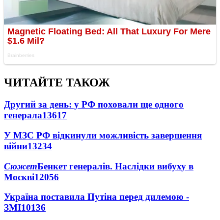
ЧИТАЙТЕ ТАКОЖ
Другий за день: у РФ поховали ще одного
генерала
13617
У МЗС РФ відкинули можливість завершення
війни
13234
Сюжет
Бенкет генералів. Наслідки вибуху в
Москві
12056
Україна поставила Путіна перед дилемою -
ЗМІ
10136