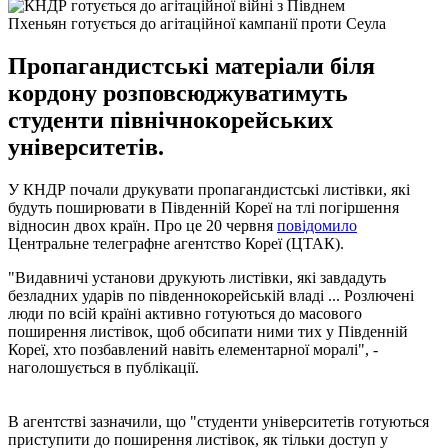
Пхеньян готується до агітаційної кампанії проти Сеула
Пропагандистські матеріали біля
кордону розповсюджуватимуть
студенти північнокорейських
університетів.
У КНДР почали друкувати пропагандистські листівки, які
будуть поширювати в Південній Кореї на тлі погіршення
відносин двох країн. Про це 20 червня
повідомило
Центральне телеграфне агентство Кореї (ЦТАК).
"Видавничі установи друкують листівки, які завдадуть
безладних ударів по південнокорейській владі ... Розлючені
люди по всій країні активно готуються до масового
поширення листівок, щоб обсипати ними тих у Південній
Кореї, хто позбавлений навіть елементарної моралі", -
наголошується в публікації.
В агентстві зазначили, що "студенти університетів готуються
приступити до поширення листівок, як тільки доступ у