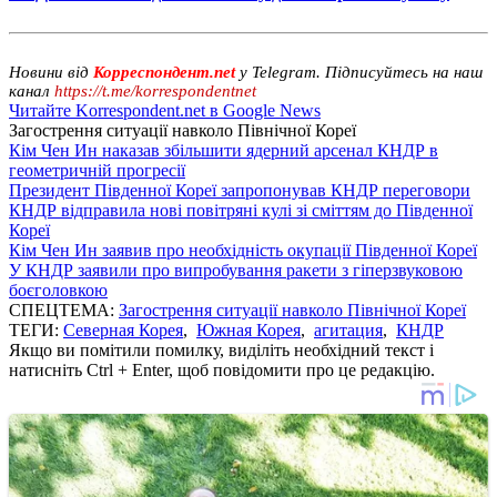
Новини від
Корреспондент.net
у Telegram. Підписуйтесь на наш
канал
https://t.me/korrespondentnet
Читайте Korrespondent.net в Google News
Загострення ситуації навколо Пiвнічної Кореї
Кім Чен Ин наказав збільшити ядерний арсенал КНДР в
геометричній прогресії
Президент Південної Кореї запропонував КНДР переговори
КНДР відправила нові повітряні кулі зі сміттям до Південної
Кореї
Кім Чен Ин заявив про необхідність окупації Південної Кореї
У КНДР заявили про випробування ракети з гіперзвуковою
боєголовкою
СПЕЦТЕМА:
Загострення ситуації навколо Пiвнічної Кореї
ТЕГИ:
Северная Корея
,
Южная Корея
,
агитация
,
КНДР
Якщо ви помітили помилку, виділіть необхідний текст і
натисніть Ctrl + Enter, щоб повідомити про це редакцію.