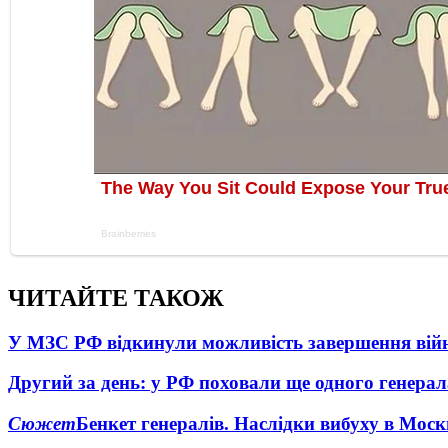
ЧИТАЙТЕ ТАКОЖ
У МЗС РФ відкинули можливість завершення вій
Другий за день: у РФ поховали ще одного генерал
Сюжет
Бенкет генералів. Наслідки вибуху в Моск