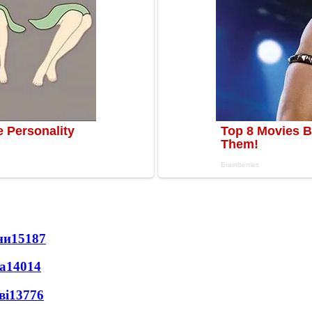
ни
15187
а
14014
ві
13776