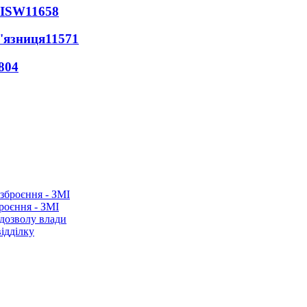
 ISW
11658
'язниця
11571
804
роєння - ЗМІ
 дозволу влади
ідділку