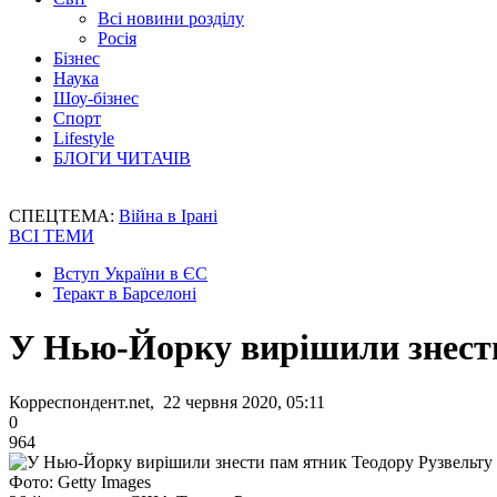
Всі новини розділу
Росія
Бізнес
Наука
Шоу-бізнес
Спорт
Lifestyle
БЛОГИ ЧИТАЧІВ
СПЕЦТЕМА:
Війна в Ірані
ВСІ ТЕМИ
Вступ України в ЄС
Теракт в Барселоні
У Нью-Йорку вирішили знести
Корреспондент.net, 22 червня 2020, 05:11
0
964
Фото: Getty Images