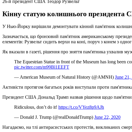
26-й президент США Теодор Рузвельт
Кінну статую колишнього президента СШ
У Нью-Йорку вирішили демонтувати кінний пам'ятник колишнь
Зазначається, що бронзовий пам'ятник американському президен
елементів: Рузвельт сидить верхи на коні, поруч з конем з одног
Як вказали в газеті, рішення про зняття пам'ятника ухвалив му
The Equestrian Statue in front of the Museum has long been con
pic.twitter.com/m99Bl1EEFT
— American Museum of Natural History (@AMNH)
June 21,
Активісти протягом багатьох років виступали проти пам'ятника, 
Президент США Дональд Трамп назвав рішення щодо пам'ятника
Ridiculous, don’t do it!
https://t.co/VYez8p9AJh
— Donald J. Trump (@realDonaldTrump)
June 22, 2020
Нагадаємо, на тлі антирасистських протестів, викликаних см