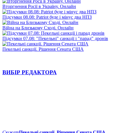
Вторгнення Росії в Україну. Онлайн
Підсумки 08.08: Patriot буде і мінус два НПЗ
Війна на Близькому Сході. Онлайн
Підсумки 07.08: "Пекельні" санкції і "парад" дронів
Пекельні санкції. Рішення Сената США
ВИБІР РЕДАКТОРА
Сюжет
Пекельні санкції. Рішення Сената США