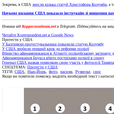
Зокрема, в США
знесли кілька статуй Христофора Колумба
, а
Наукове видання США показало інструкцію зі знищення па
Новини від
Корреспондент.net
в Telegram. Підписуйтесь на на
Читайте Korrespondent.net в Google News
Протести у США
У Балтиморі протестувальники повалили статую Колумбу
У США зробили перший крок до реформи поліції
Вбивство афроамериканця в Атланті: поліцейському загрожує д
Афроамериканця Брукса вбито пострілами поліції в спину
Генерал США назвав помилкою свою участь у фотосесії Трампа
СПЕЦТЕМА:
Протести у США
ТЕГИ:
США
,
Нью-Йорк
,
фото
,
расизм
,
Рузвельт
,
снос
Якщо ви помітили помилку, виділіть необхідний текст і натисніт