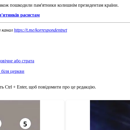
 також пошкодили пам'ятники колишнім президентам країни.
м'ятників расистам
ш канал
https://t.me/korrespondentnet
овічне або страта
 біля церкви
ь Ctrl + Enter, щоб повідомити про це редакцію.