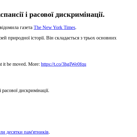
нсії і расової дискримінації.
відомила газета
The New York Times
.
й природної історії. Він складається з трьох основних
hat it be moved. More:
https://t.co/3hgIWe0fqu
 расової дискримінації.
ли десятки пам'ятників
.