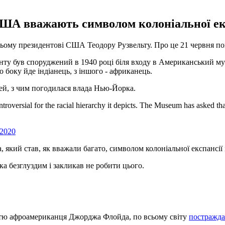
А вважають символом колоніальної експа
ому президентові США Теодору Рузвельту. Про це 21 червня по
ту був споруджений в 1940 році біля входу в Американський музе
о боку йде індіанець, з іншого - африканець.
зей, з чим погодилася влада Нью-Йорка.
troversial for the racial hierarchy it depicts. The Museum has asked t
 2020
який став, як вважали багато, символом колоніальної експансії і
 безглуздим і закликав не робити цього.
ертю афроамериканця Джорджа Флойда, по всьому світу
постражда