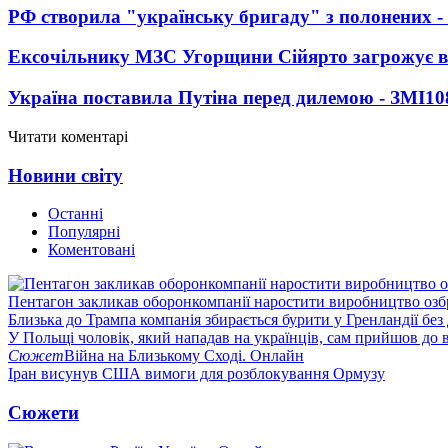
РФ створила "українську бригаду" з полонених -
Ексочільнику МЗС Угорщини Сійярто загрожує в
Україна поставила Путіна перед дилемою - ЗМІ
10
Читати коментарі
Новини світу
Останні
Популярні
Коментовані
Пентагон закликав оборонкомпанії наростити виробництво озб
Близька до Трампа компанія збирається бурити у Гренландії без
У Польщі чоловік, який нападав на українців, сам прийшов до в
Сюжет
Війна на Близькому Сході. Онлайн
Іран висунув США вимоги для розблокування Ормузу
Сюжети