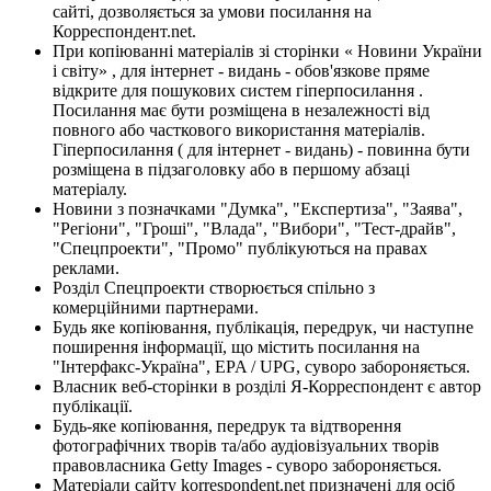
сайті, дозволяється за умови посилання на
Корреспондент.net.
При копіюванні матеріалів зі сторінки « Новини України
і світу» , для інтернет - видань - обов'язкове пряме
відкрите для пошукових систем гіперпосилання .
Посилання має бути розміщена в незалежності від
повного або часткового використання матеріалів.
Гіперпосилання ( для інтернет - видань) - повинна бути
розміщена в підзаголовку або в першому абзаці
матеріалу.
Новини з позначками "Думка", "Експертиза", "Заява",
"Регіони", "Гроші", "Влада", "Вибори", "Тест-драйв",
"Спецпроекти", "Промо" публікуються на правах
реклами.
Розділ Спецпроекти створюється спільно з
комерційними партнерами.
Будь яке копіювання, публікація, передрук, чи наступне
поширення інформації, що містить посилання на
"Інтерфакс-Україна", EPA / UPG, суворо забороняється.
Власник веб-сторінки в розділі Я-Корреспондент є автор
публікації.
Будь-яке копіювання, передрук та відтворення
фотографічних творів та/або аудіовізуальних творів
правовласника Getty Images - суворо забороняється.
Матеріали сайту korrespondent.net призначені для осіб