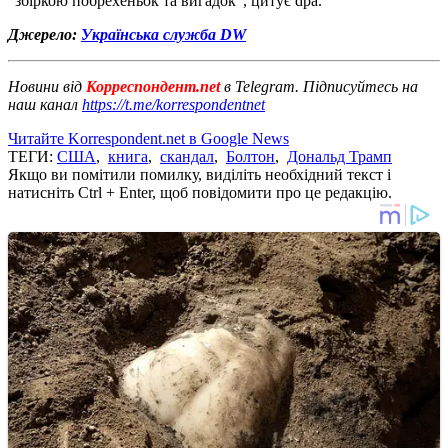
"збіркою побрехеньок та вигадок", цитує dpa.
Джерело:
Українська служба DW
Новини від
Корреспондент.net
в Telegram. Підписуйтесь на
наш канал
https://t.me/korrespondentnet
Читайте Korrespondent.net в Google News
ТЕГИ:
США
,
книга
,
скандал
,
Болтон
,
Дональд Трамп
Якщо ви помітили помилку, виділіть необхідний текст і
натисніть Ctrl + Enter, щоб повідомити про це редакцію.