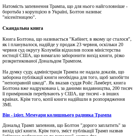
Натомість запевнення Трампа, що для нього найголовніше -
боротьба з корупцією в Україні, Болтон називає
"нісенітницею".
Скандальна книга
Книга Болтона, що називається "Кабінет, в якому це сталося",
як і планувалося, надійде у продаж 23 червня, оскільки 20
червня суд округу Колумбія відхилив позов міністерства
юстиції США, що вимагало заборонити вихід книги, різко
розкритикованої Дональдом Трампом.
На думку суду, адміністрація Трампа не надала доказів, що
заборона публікації книги необхідна для того, щоб запобігти
"непоправній шкоді". Як вказав суддя Ройс Ламберт, книга
Болтона вже надрукована і, за даними видавництва, 200 тисяч
її примірників перебувають у США, ще тисячі - в інших
країнах. Крім того, копії книги надійшли в розпорядження
ЗМІ.
Він - ідіот. Мемуари колишнього радника Трампа
Дональд Трамп запевнив, що Болтон "дорого заплатить" за
вихід цієї книги. Крім того, зміст публікації Трамп назвав