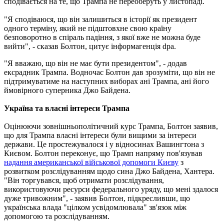
сподівається на те, що Трампа не переоберуть у листопаді.
"Я сподіваюся, що він залишиться в історії як президент
одного терміну, який не підштовхне свою країну
безповоротно в спіраль падіння, з якої вже не можна буде
вийти", - сказав Болтон, цитує інформагенція dpa.
"Я вважаю, що він не має бути президентом", - додав
ексрадник Трампа. Водночас Болтон дав зрозуміти, що він не
підтримуватиме на наступних виборах ані Трампа, ані його
ймовірного суперника Джо Байдена.
Україна та власні інтереси Трампа
Оцінюючи зовнішньополітичний курс Трампа, Болтон заявив,
що для Трампа власні інтереси були вищими за інтереси
держави. Це простежувалося і у відносинах Вашингтона з
Києвом. Болтон переконує, що Трамп напряму пов'язував
надання американської військової допомоги Києву
з
розвитком розслідуванням щодо сина Джо Байдена, Хантера.
"Він торгувався, щоб отримати розслідування,
використовуючи ресурси федерального уряду, що мені здалося
дуже тривожним", - заявив Болтон, підкресливши, що
українська влада "цілком усвідомлювала" зв'язок між
допомогою та розслідуванням.