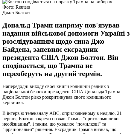
Фото: Reuters
Джон Болтон
Дональд Трамп напряму пов'язував
надання військової допомоги Україні з
розслідуванням щодо сина Джо
Байдена, запевняє ексрадник
президента США Джон Болтон. Він
сподівається, що Трампа не
переоберуть на другий термін.
Напередодні виходу своєї книги колишній радник з
національної безпеки президента США Дональда Трампа
Джон Болтон різко розкритикував свого колишнього
керівника.
В інтерв'ю телеканалу ABC, оприлюдненому в неділю, 21
червня, Болтон зокрема назвав Трампа "приголомшливо
необізнаним", і таким, що ухвалює "помилкові" та
"ірраціональні" рішення. Ексрадник Трампа визнав, що