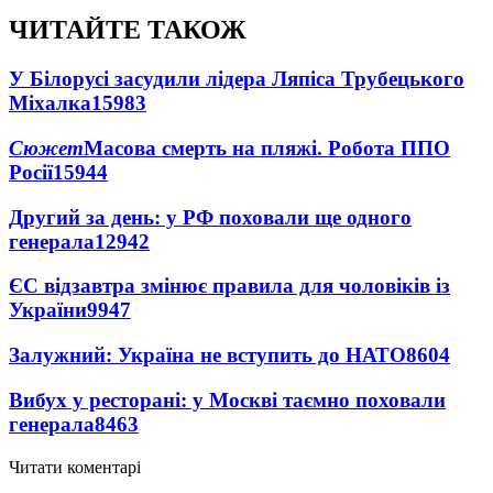
ЧИТАЙТЕ ТАКОЖ
У Білорусі засудили лідера Ляпіса Трубецького
Міхалка
15983
Сюжет
Масова смерть на пляжі. Робота ППО
Росії
15944
Другий за день: у РФ поховали ще одного
генерала
12942
ЄС відзавтра змінює правила для чоловіків із
України
9947
Залужний: Україна не вступить до НАТО
8604
Вибух у ресторані: у Москві таємно поховали
генерала
8463
Читати коментарі