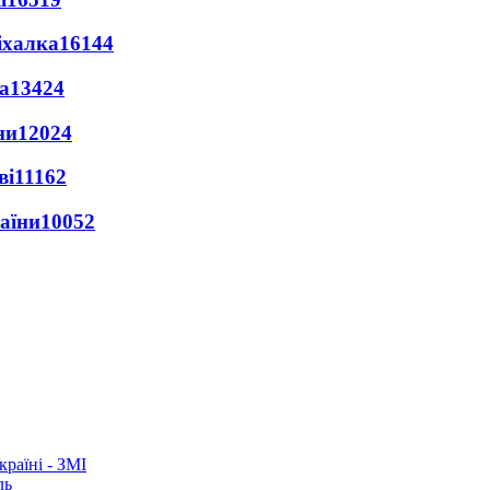
іхалка
16144
а
13424
ни
12024
ві
11162
раїни
10052
раїні - ЗМІ
ль