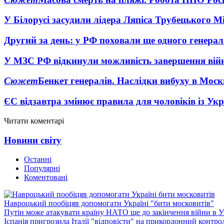
У Білорусі засудили лідера Ляпіса Трубецького М
Другий за день: у РФ поховали ще одного генерал
У МЗС РФ відкинули можливість завершення вій
Сюжет
Бенкет генералів. Наслідки вибуху в Моск
ЄС відзавтра змінює правила для чоловіків із Ук
Читати коментарі
Новини світу
Останні
Популярні
Коментовані
Навроцький пообіцяв допомогати Україні "бити московитів"
Путін може атакувати країну НАТО ще до закінчення війни в Ук
Іспанія пригрозила Італії "відповісти" на прикордонний контро