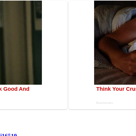
ї
16519