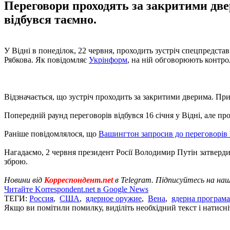
Переговори проходять за закритими двер
відбувся таємно.
У Відні в понеділок, 22 червня, проходить зустріч спецпредст
Рябкова. Як повідомляє
Укрінформ
, на ній обговорюють контро
Відзначається, що зустріч проходить за закритими дверима. При
Попередній раунд переговорів відбувся 16 січня у Відні, але про
Раніше повідомлялося, що
Вашингтон запросив до переговорів
Нагадаємо, 2 червня президент Росії Володимир Путін затверд
зброю.
Новини від
Корреспондент.net
в Telegram. Підписуйтесь на на
Читайте Korrespondent.net в Google News
ТЕГИ:
Россия
,
США
,
ядерное оружие
,
Вена
,
ядерна програма
Якщо ви помітили помилку, виділіть необхідний текст і натисніт