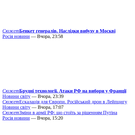
Сюжет
Бенкет генералів. Наслідки вибуху в Москві
Росія новини
— Вчора, 23:58
Сюжет
Брудні технології. Атаки РФ на вибори у Франції
Новини світу
— Вчора, 23:39
Сюжет
Ескалація для Європи. Російський дрон в Лейпцигу
Новини світу
— Вчора, 17:07
Сюжет
Зміни в армії РФ: що стоїть за рішенням Путіна
Росія новини
— Вчора, 15:20