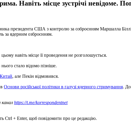
има. Навіть місце зустрічі невідоме. По
авника президента США з контролю за озброєнням Маршалла Біллінг
ль за ядерним озброєнням.
 цьому навіть місце її проведення не розголошується.
 нього стало відомо пізніше.
 Китай
, але Пекін відмовився.
ив
Основи російської політики в галузі ядерного стримування
. Д
ш канал
https://t.me/korrespondentnet
ь Ctrl + Enter, щоб повідомити про це редакцію.