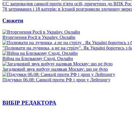
ЄС запровадив санкції проти п'яти осіб, причетних до ВПК Росі
78 затриманих і 18 катерів: в Іспанії розгромили злочинну мер
Сюжети
Вторгнення Росії в Україну. Онлайн
"Полювати на лучника, а не на стрілу". Як Україні боротись з 
Війна на Близькому Сході. Онлайн
Загадковий звук вибуху налякав Москву: що це було
Підсумки 06.08: Санкції проти РФ і дрон у Лейпцигу
ВИБІР РЕДАКТОРА