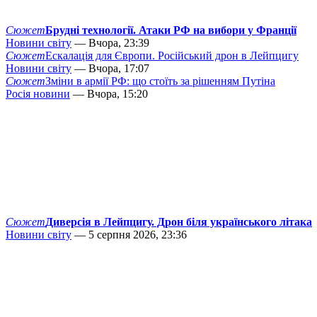
Сюжет
Брудні технології. Атаки РФ на вибори у Франції
Новини світу
— Вчора, 23:39
Сюжет
Ескалація для Європи. Російський дрон в Лейпцигу
Новини світу
— Вчора, 17:07
Сюжет
Зміни в армії РФ: що стоїть за рішенням Путіна
Росія новини
— Вчора, 15:20
Сюжет
Диверсія в Лейпцигу. Дрон біля українського літака
Новини світу
— 5 серпня 2026, 23:36