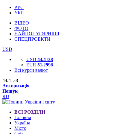
РУС
УКР
ВІДЕО
ФОТО
НАЙПОПУЛЯРНІШІ
СПЕЦПРОЕКТИ
USD
USD
44.4138
EUR
51.2998
Всі курси валют
44.4138
Авторизація
Пошук
RU
ВСІ РОЗДІЛИ
Головна
Україна
Місто
Світ