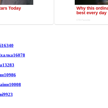
ї
16340
іхалка
16078
а
13283
ни
10986
раїни
10008
ві
9923