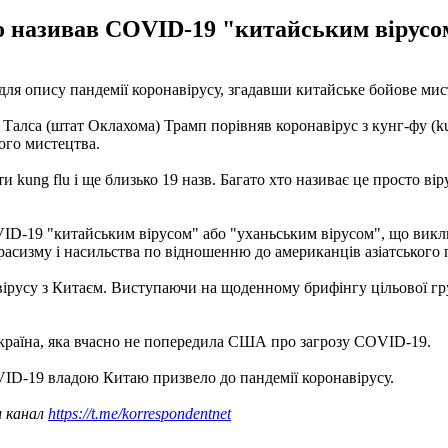
 називав COVID-19 "китайським вірусом
я опису пандемії коронавірусу, згадавши китайське бойове мис
 Талса (штат Оклахома) Трамп порівняв коронавірус з кунг-фу (kun
ого мистецтва.
ати kung flu і ще близько 19 назв. Багато хто називає це просто в
VID-19 "китайським вірусом" або "уханьським вірусом", що викл
расизму і насильства по відношенню до американців азіатського
русу з Китаєм. Виступаючи на щоденному брифінгу цільової груп
 країна, яка вчасно не попередила США про загрозу COVID-19.
VID-19 владою Китаю призвело до пандемії коронавірусу.
ш канал
https://t.me/korrespondentnet