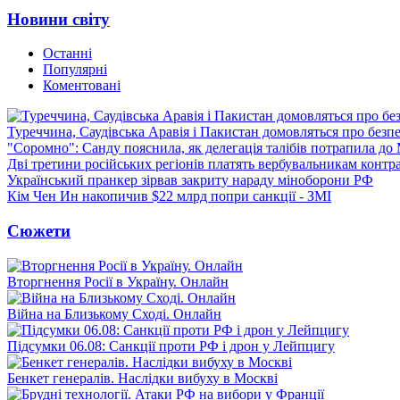
Новини світу
Останні
Популярні
Коментовані
Туреччина, Саудівська Аравія і Пакистан домовляться про безп
"Соромно": Санду пояснила, як делегація талібів потрапила д
Дві третини російських регіонів платять вербувальникам контр
Український пранкер зірвав закриту нараду міноборони РФ
Кім Чен Ин накопичив $22 млрд попри санкції - ЗМІ
Сюжети
Вторгнення Росії в Україну. Онлайн
Війна на Близькому Сході. Онлайн
Підсумки 06.08: Санкції проти РФ і дрон у Лейпцигу
Бенкет генералів. Наслідки вибуху в Москві