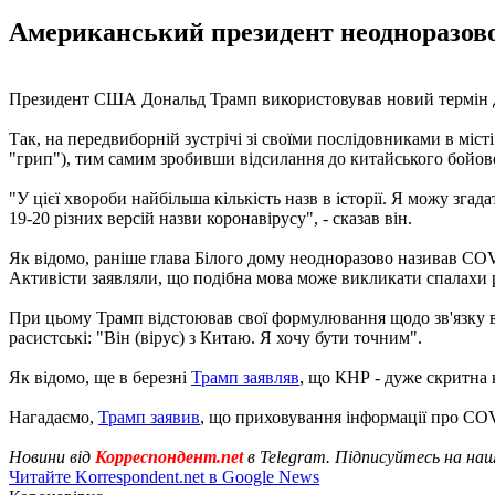
Американський президент неодноразово
Президент США Дональд Трамп використовував новий термін дл
Так, на передвиборній зустрічі зі своїми послідовниками в місті
"грип"), тим самим зробивши відсилання до китайського бойов
"У цієї хвороби найбільша кількість назв в історії. Я можу згад
19-20 різних версій назви коронавірусу", - сказав він.
Як відомо, раніше глава Білого дому неодноразово називав CO
Активісти заявляли, що подібна мова може викликати спалахи 
При цьому Трамп відстоював свої формулювання щодо зв'язку ві
расистські: "Він (вірус) з Китаю. Я хочу бути точним".
Як відомо, ще в березні
Трамп заявляв
, що КНР - дуже скритна
Нагадаємо,
Трамп заявив
, що приховування інформації про CO
Новини від
Корреспондент.net
в Telegram. Підписуйтесь на на
Читайте Korrespondent.net в Google News