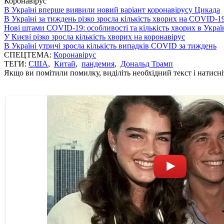
Коронавірус
В Україні вперше виявили новий варіант коронавірусу Цикада
В Україні за тиждень різко зросла кількість хворих на COVID-1
Нові штами COVID-19: особливості та кількість хворих в Украї
У Києві різко зросла кількість хворих на коронавірус
В Україні утричі зросла кількість випадків COVID за тиждень
СПЕЦТЕМА:
Коронавірус
ТЕГИ:
США
,
Китай
,
пандемия
,
Дональд Трамп
Якщо ви помітили помилку, виділіть необхідний текст і натисніт