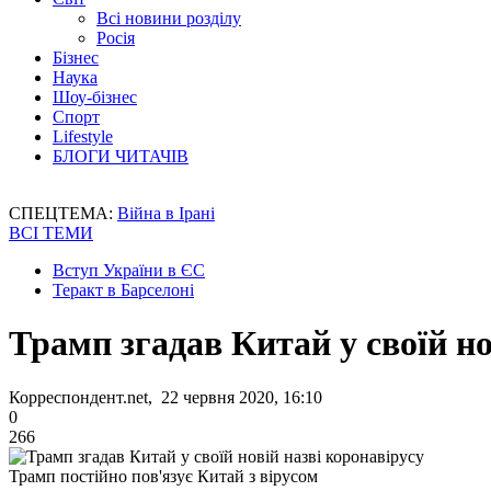
Всі новини розділу
Росія
Бізнес
Наука
Шоу-бізнес
Спорт
Lifestyle
БЛОГИ ЧИТАЧІВ
СПЕЦТЕМА:
Війна в Ірані
ВСІ ТЕМИ
Вступ України в ЄС
Теракт в Барселоні
Трамп згадав Китай у своїй но
Корреспондент.net, 22 червня 2020, 16:10
0
266
Трамп постійно пов'язує Китай з вірусом