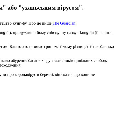
" або "уханьським вірусом".
тецтво кунг-фу. Про це пише
The Guardian
.
g fu), придумавши йому співзвучну назву - kung flu (flu - англ.
ірусом. Багато хто називає грипом. У чому різниця? У нас близько
икало обурення багатьох груп захисників цивільних свобод.
 походження.
и про коронавірус в березні, він сказав, що вони не