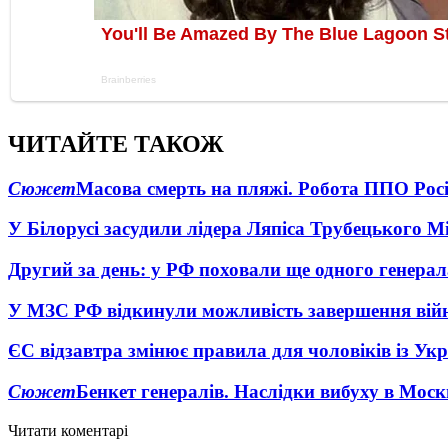
ЧИТАЙТЕ ТАКОЖ
Сюжет
Масова смерть на пляжі. Робота ППО Росі
У Білорусі засудили лідера Ляпіса Трубецького М
Другий за день: у РФ поховали ще одного генерал
У МЗС РФ відкинули можливість завершення вій
ЄС відзавтра змінює правила для чоловіків із Ук
Сюжет
Бенкет генералів. Наслідки вибуху в Моск
Читати коментарі