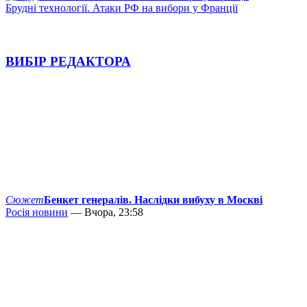
Брудні технології. Атаки РФ на вибори у Франції
ВИБІР РЕДАКТОРА
Сюжет
Бенкет генералів. Наслідки вибуху в Москві
Росія новини
— Вчора, 23:58