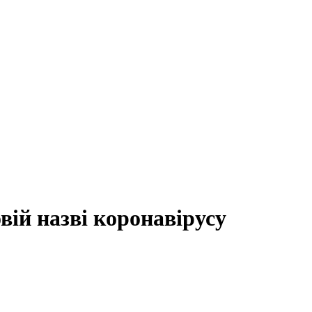
вій назві коронавірусу