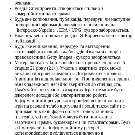
реклами.
Розділ Спецпроекти створюється спільно з
комерційними партнерами.
Будь яке копіювання, публікація, передрук, чи наступне
поширення інформації, що містить посилання на
"Інтерфакс-Україна", EPA / UPG, суворо забороняється.
Власник веб-сторінки в розділі Я-Корреспондент є автор
публікації.
Будь-яке копіювання, передрук та відтворення
фотографічних творів та/або аудіовізуальних творів
правовласника Getty Images - суворо забороняється.
Матеріали сайту korrespondent.net призначені для осіб
старше 21 року (21+). Участь в азартних іграх може
викликати ігрову залежність. Дотримуйтесь правил
(принципів) відповідальної гри. При виявленні перших
ознак залежності негайно зверніться до спеціаліста.
Пам'ятайте, що участь в азартних іграх не може бути
джерелом доходів або альтернативою роботі.
Інформаційний ресурс korrespondent.net не проводить
ігри на реальні та/або віртуальні гроші, також сайт не
приймає ні в якій формі оплату ставок та інших
платежів, які пов’язані/можуть бути пов’язані з
азартними іграми, букмекерами чи тоталізаторами. Будь-
які матеріали на інформаційному ресурсі
korrespondent.net публікуються виключно в