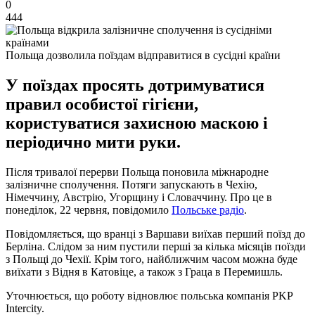
0
444
Польща дозволила поїздам відправитися в сусідні країни
У поїздах просять дотримуватися
правил особистої гігієни,
користуватися захисною маскою і
періодично мити руки.
Після тривалої перерви Польща поновила міжнародне
залізничне сполучення. Потяги запускають в Чехію,
Німеччину, Австрію, Угорщину і Словаччину. Про це в
понеділок, 22 червня, повідомило
Польське радіо
.
Повідомляється, що вранці з Варшави виїхав перший поїзд до
Берліна. Слідом за ним пустили перші за кілька місяців поїзди
з Польщі до Чехії. Крім того, найближчим часом можна буде
виїхати з Відня в Катовіце, а також з Граца в Перемишль.
Уточнюється, що роботу відновлює польська компанія PKP
Intercity.