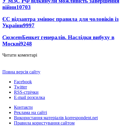
У МЗС РФ відкинули можливість завершення
війни
10703
ЄС відзавтра змінює правила для чоловіків із
України
9997
Сюжет
Бенкет генералів. Наслідки вибуху в
Москві
9248
Читати коментарі
Повна версія сайту
Facebook
Twitter
RSS-стрічки
E-mail розсилка
Контакти
Реклама на сайті
Використання матеріалів korrespondent.net
Правила користування сайтом