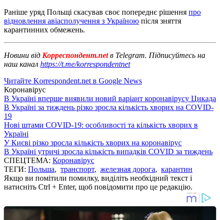
Раніше уряд Польщі скасував своє попереднє рішення
про
відновлення авіасполучення з Україною
після зняття
карантинних обмежень.
Новини від
Корреспондент.net
в Telegram. Підписуйтесь на
наш канал
https://t.me/korrespondentnet
Читайте Korrespondent.net в Google News
Коронавірус
В Україні вперше виявили новий варіант коронавірусу Цикада
В Україні за тиждень різко зросла кількість хворих на COVID-
19
Нові штами COVID-19: особливості та кількість хворих в
Україні
У Києві різко зросла кількість хворих на коронавірус
В Україні утричі зросла кількість випадків COVID за тиждень
СПЕЦТЕМА:
Коронавірус
ТЕГИ:
Польша
,
транспорт
,
железная дорога
,
карантин
Якщо ви помітили помилку, виділіть необхідний текст і
натисніть Ctrl + Enter, щоб повідомити про це редакцію.