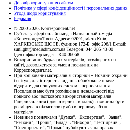
Договір користування сайтом
Політика у сфері конфіденційності і персональних даних
Угода щодо користування
Редакція
© 2000-2026, Korrespondent.net
Суб'єкт у сфері онлайн-медіа Назва онлайн-медіа –
«КореспонденТ.net» Адреса: 02091, місто Київ,
ХАРКІВСЬКЕ ШОСЕ, будинок 172-Б, офіс 208/1 E-mail:
sunlight@mediadim.com.ua
Телефон: 044-205-43-00
Ідентифікатор медіа – R40-06068
Використання будь-яких матеріалів, розміщених на
сайті, дозволяється за умови посилання на
Корреспондент.net.
При копіюванні матеріалів зі сторінки « Новини України
і світу» , для інтернет - видань - обов'язкове пряме
відкрите для пошукових систем гіперпосилання .
Посилання має бути розміщена в незалежності від
повного або часткового використання матеріалів.
Гіперпосилання ( для інтернет - видань) - повинна бути
розміщена в підзаголовку або в першому абзаці
матеріалу.
Новини з позначками "Думка", "Експертиза", "Заява",
"Регіони", "Гроші", "Влада", "Вибори", "Тест-драйв",
"Спецпроекти", "Промо" публікуються на правах