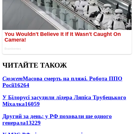
ЧИТАЙТЕ ТАКОЖ
Сюжет
Масова смерть на пляжі. Робота ППО
Росії
16264
У Білорусі засудили лідера Ляпіса Трубецького
Міхалка
16059
Другий за день: у РФ поховали ще одного
генерала
13229