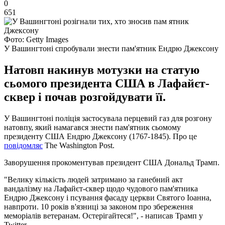
0
651
Фото: Getty Images
У Вашингтоні спробували знести пам'ятник Ендрю Джексону
Натовп накинув мотузки на статую
сьомого президента США в Лафайєт-
сквер і почав розгойдувати її.
У Вашингтоні поліція застосувала перцевий газ для розгону
натовпу, який намагався знести пам'ятник сьомому
президенту США Ендрю Джексону (1767-1845). Про це
повідомляє
The Washington Post.
Заворушення прокоментував президент США Дональд Трамп.
"Велику кількість людей затримано за ганебний акт
вандалізму на Лафайєт-сквер щодо чудового пам'ятника
Ендрю Джексону і псування фасаду церкви Святого Іоанна,
навпроти. 10 років в'язниці за законом про збереження
меморіалів ветеранам. Остерігайтеся!", - написав Трамп у
Twitter.