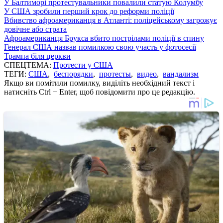
У Балтиморі протестувальники повалили статую Колумбу
У США зробили перший крок до реформи поліції
Вбивство афроамериканця в Атланті: поліцейському загрожує
довічне або страта
Афроамериканця Брукса вбито пострілами поліції в спину
Генерал США назвав помилкою свою участь у фотосесії
Трампа біля церкви
СПЕЦТЕМА:
Протести у США
ТЕГИ:
США
,
беспорядки
,
протесты
,
видео
,
вандализм
Якщо ви помітили помилку, виділіть необхідний текст і
натисніть Ctrl + Enter, щоб повідомити про це редакцію.