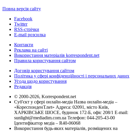
Повна версія сайту
Facebook
Twitter
RSS-стрічки
E-mail розсилка
Контакти
Реклама на сайті
Використання матеріалів korrespondent.net
Правила користування сайтом
Договір користування сайтом
Політика у сфері конфіденційності і персональних даних
Угода щодо користування
Редакція
© 2000-2026, Korrespondent.net
Суб'єкт у сфері онлайн-медіа Назва онлайн-медіа –
«КореспонденТ.net» Адреса: 02091, місто Київ,
ХАРКІВСЬКЕ ШОСЕ, будинок 172-Б, офіс 208/1 E-mail:
sunlight@mediadim.com.ua
Телефон: 044-205-43-00
Ідентифікатор медіа – R40-06068
Використання будь-яких матеріалів, розміщених на