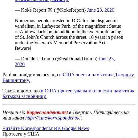
— Koke Report 😷 (@KokeReport)
June 23, 2020
Numerous people arrested in D.C. for the disgraceful
vandalism, in Lafayette Park, of the magnificent Statue
of Andrew Jackson, in addition to the exterior defacing
of St. John’s Church across the street. 10 years in prison
under the Veteran’s Memorial Preservation Act.
Beware!
— Donald J. Trump (@realDonaldTrump)
June 23,
2020
Раніше повідомлялося, що
в США знесли пам'ятник Джорджу
Вашингтону.
Також відомо, що
в США протестувальники знесли пам'ятник
Батькові-засновнику.
Новини від
Корреспондент.net
в Telegram. Підписуйтесь на
наш канал
https://t.me/korrespondentnet
Читайте Korrespondent.net в Google News
Протести у США