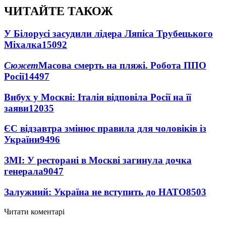
ЧИТАЙТЕ ТАКОЖ
У Білорусі засудили лідера Ляпіса Трубецького
Міхалка
15092
Сюжет
Масова смерть на пляжі. Робота ППО
Росії
14497
Вибух у Москві: Італія відповіла Росії на її
заяви
12035
ЄС відзавтра змінює правила для чоловіків із
України
9496
ЗМІ: У ресторані в Москві загинула дочка
генерала
9047
Залужний: Україна не вступить до НАТО
8503
Читати коментарі