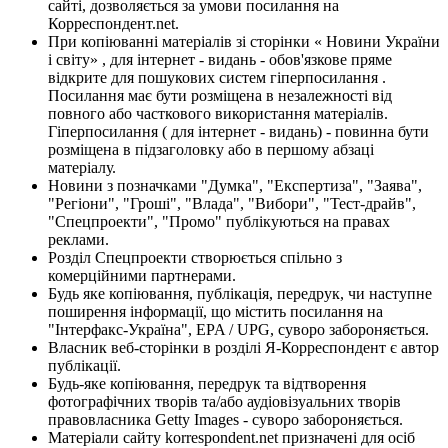
сайті, дозволяється за умови посилання на
Корреспондент.net.
При копіюванні матеріалів зі сторінки « Новини України
і світу» , для інтернет - видань - обов'язкове пряме
відкрите для пошукових систем гіперпосилання .
Посилання має бути розміщена в незалежності від
повного або часткового використання матеріалів.
Гіперпосилання ( для інтернет - видань) - повинна бути
розміщена в підзаголовку або в першому абзаці
матеріалу.
Новини з позначками "Думка", "Експертиза", "Заява",
"Регіони", "Гроші", "Влада", "Вибори", "Тест-драйв",
"Спецпроекти", "Промо" публікуються на правах
реклами.
Розділ Спецпроекти створюється спільно з
комерційними партнерами.
Будь яке копіювання, публікація, передрук, чи наступне
поширення інформації, що містить посилання на
"Інтерфакс-Україна", EPA / UPG, суворо забороняється.
Власник веб-сторінки в розділі Я-Корреспондент є автор
публікації.
Будь-яке копіювання, передрук та відтворення
фотографічних творів та/або аудіовізуальних творів
правовласника Getty Images - суворо забороняється.
Матеріали сайту korrespondent.net призначені для осіб