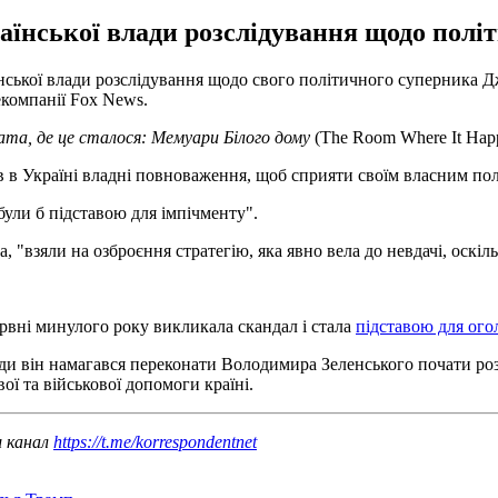
аїнської влади розслідування щодо полі
ської влади розслідування щодо свого політичного суперника Д
екомпанії Fox News.
ата, де це сталося: Мемуари Білого дому
(The Room Where It Hap
 в Україні владні повноваження, щоб сприяти своїм власним пол
 були б підставою для імпічменту".
"взяли на озброєння стратегію, яка явно вела до невдачі, оскіль
рвні минулого року викликала скандал і стала
підставою для ог
ди він намагався переконати Володимира Зеленського почати розс
ї та військової допомоги країні.
ш канал
https://t.me/korrespondentnet