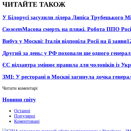
ЧИТАЙТЕ ТАКОЖ
У Білорусі засудили лідера Ляпіса Трубецького М
Сюжет
Масова смерть на пляжі. Робота ППО Росі
Вибух у Москві: Італія відповіла Росії на її заяви
1
Другий за день: у РФ поховали ще одного генерал
ЄС відзавтра змінює правила для чоловіків із Ук
ЗМІ: У ресторані в Москві загинула дочка генера
Читати коментарі
Новини світу
Останні
Популярні
Коментовані