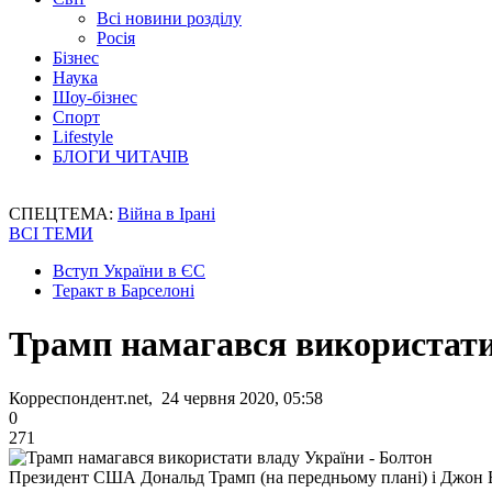
Всі новини розділу
Росія
Бізнес
Наука
Шоу-бізнес
Спорт
Lifestyle
БЛОГИ ЧИТАЧІВ
СПЕЦТЕМА:
Війна в Ірані
ВСІ ТЕМИ
Вступ України в ЄС
Теракт в Барселоні
Трамп намагався використати
Корреспондент.net, 24 червня 2020, 05:58
0
271
Президент США Дональд Трамп (на передньому плані) і Джон 