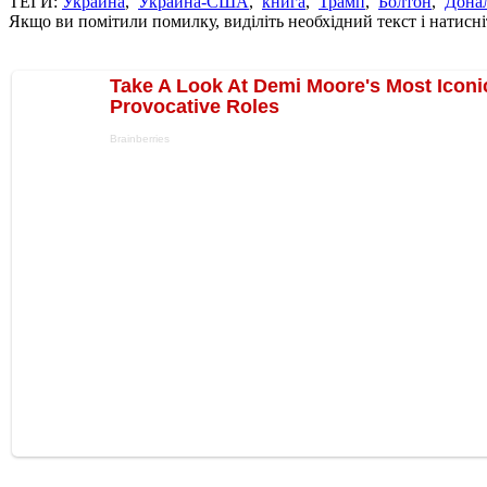
ТЕГИ:
Украина
,
Украина-США
,
книга
,
Трамп
,
Болтон
,
Дона
Якщо ви помітили помилку, виділіть необхідний текст і натисніт