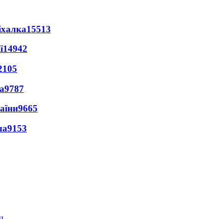
іхалка
15513
ї
14942
2105
а
9787
раїни
9665
ла
9153