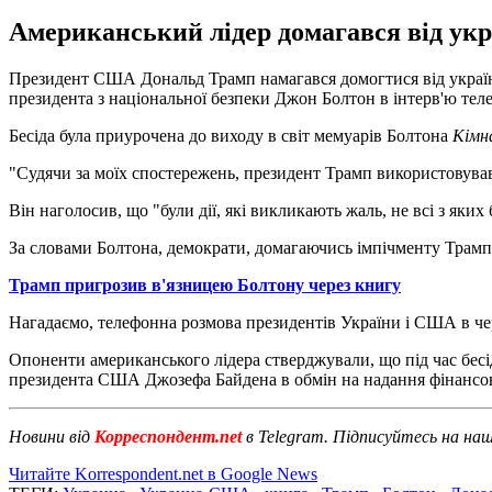
Американський лідер домагався від укр
Президент США Дональд Трамп намагався домогтися від україн
президента з національної безпеки Джон Болтон в інтерв'ю тел
Бесіда була приурочена до виходу в світ мемуарів Болтона
Кімн
"Судячи за моїх спостережень, президент Трамп використовував
Він наголосив, що "були дії, які викликають жаль, не всі з яких
За словами Болтона, демократи, домагаючись імпічменту Трампа, 
Трамп пригрозив в'язницею Болтону через книгу
Нагадаємо, телефонна розмова президентів України і США в че
Опоненти американського лідера стверджували, що під час бесі
президента США Джозефа Байдена в обмін на надання фінансово
Новини від
Корреспондент.net
в Telegram. Підписуйтесь на на
Читайте Korrespondent.net в Google News