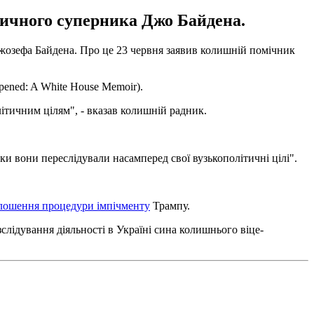
тичного суперника Джо Байдена.
жозефа Байдена. Про це 23 червня заявив колишній помічник
pened: A White House Memoir).
ітичним цілям", - вказав колишній радник.
ки вони переслідували насамперед свої вузькополітичні цілі".
олошення процедури імпічменту
Трампу.
лідування діяльності в Україні сина колишнього віце-