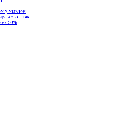
ем у мільйон
ирського літака
е на 50%