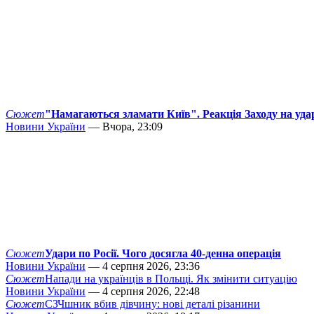
Сюжет
"Намагаються зламати Київ". Реакція Заходу на уда
Новини України
— Вчора, 23:09
Сюжет
Удари по Росії. Чого досягла 40-денна операція
Новини України
— 4 серпня 2026, 23:36
Сюжет
Напади на українців в Польщі. Як змінити ситуацію
Новини України
— 4 серпня 2026, 22:48
Сюжет
СЗЧшник вбив дівчину: нові деталі різанини