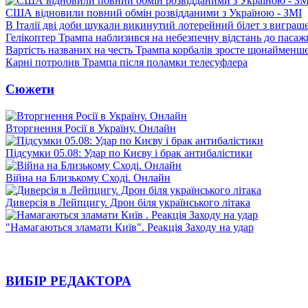
США відновили повний обмін розвідданими з Україною - ЗМІ
В Італії дві доби шукали викинутий лотерейний білет з виграш
Гелікоптер Трампа наблизився на небезпечну відстань до пасаж
Вартість названих на честь Трампа корбалів зросте щонайменш
Карні потролив Трампа після поламки телесуфлера
Сюжети
Вторгнення Росії в Україну. Онлайн
Підсумки 05.08: Удар по Києву і брак антибалістики
Війна на Близькому Сході. Онлайн
Диверсія в Лейпцигу. Дрон біля українського літака
"Намагаються зламати Київ". Реакція Заходу на удар
ВИБІР РЕДАКТОРА