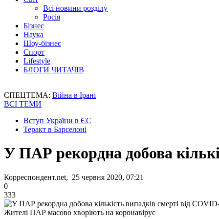
Всі новини розділу
Росія
Бізнес
Наука
Шоу-бізнес
Спорт
Lifestyle
БЛОГИ ЧИТАЧІВ
СПЕЦТЕМА:
Війна в Ірані
ВСІ ТЕМИ
Вступ України в ЄС
Теракт в Барселоні
У ПАР рекордна добова кількі
Корреспондент.net, 25 червня 2020, 07:21
0
333
Жителі ПАР масово хворіють на коронавірус