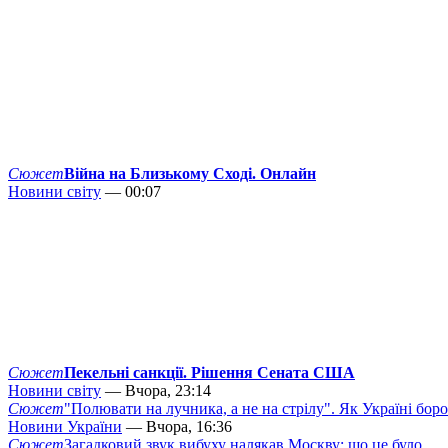
Сюжет
Війна на Близькому Сході. Онлайн
Новини світу
— 00:07
Сюжет
Пекельні санкції. Рішення Сената США
Новини світу
— Вчора, 23:14
Сюжет
"Полювати на лучника, а не на стрілу". Як Україні бор
Новини України
— Вчора, 16:36
Сюжет
Загадковий звук вибуху налякав Москву: що це було