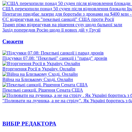
США перехопили понад 50 суден після відновлення блокади Ір
Пентагон придбає лазери для боротьби з дронами на $400 млн -
ЄС відреагував на "пекельні санкції" США проти Росії
Трамп різко відреагував на рішення суду щодо бальної зали
Захід попередив Росію щодо її нових дій у Грузії
Сюжети
Підсумки 07.08: "Пекельні" санкції і "парад" дронів
Вторгнення Росії в Україну. Онлайн
Війна на Близькому Сході. Онлайн
Пекельні санкції. Рішення Сената США
"Полювати на лучника, а не на стрілу". Як Україні боротись з 
ВИБІР РЕДАКТОРА