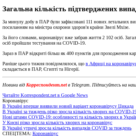
Загальна кількість підтверджених вип
За минулу добу в ПАР були зафіксовані 111 нових летальних в
посиланням на міністра охорони здоров'я країни Звелі Мхізе.
За його словами, коронавірус вже забрав життя 2 102 осіб. Загал
осіб пройшли тестування на COVID-19.
Зараз в ПАР відкриті більш як 400 пунктів для проходження кар
Раніше цього тижня повідомлялося, що
в Африці на коронавірус
складається в ПАР, Єгипті та Нігерії.
Новини від
Корреспондент.net
в Telegram. Підписуйтесь на на
Читайте Korrespondent.net в Google News
Коронавірус
В Україні вперше виявили новий варіант коронавірусу Цикада
В Україні за тиждень різко зросла кількість хворих на COVID-1
Нові штами COVID-19: особливості та кількість хворих в Украї
У Києві різко зросла кількість хворих на коронавірус
В Україні утричі зросла кількість випадків COVID за тиждень
СПЕЦТЕМА:
Коронавірус