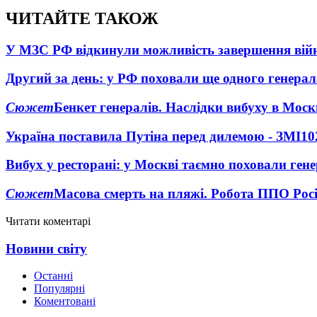
ЧИТАЙТЕ ТАКОЖ
У МЗС РФ відкинули можливість завершення вій
Другий за день: у РФ поховали ще одного генерал
Сюжет
Бенкет генералів. Наслідки вибуху в Моск
Україна поставила Путіна перед дилемою - ЗМІ
10
Вибух у ресторані: у Москві таємно поховали ген
Сюжет
Масова смерть на пляжі. Робота ППО Росі
Читати коментарі
Новини світу
Останні
Популярні
Коментовані