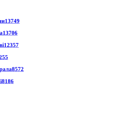
ни
13749
а
13706
ві
12357
255
ерала
8572
ї
8186