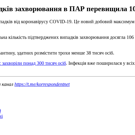
адків захворювання в ПАР перевищила 10
ипадків від коронавірусу COVID-19. Це новий добовий максимум 
ьна кількість підтверджених випадків захворювання досягла 106 10
антину, здатних розмістити трохи менше 38 тисяч осіб.
 захворіли понад 300 тисяч осіб
. Інфекція вже поширилася у всі
ш канал
https://t.me/korrespondentnet
9
ні