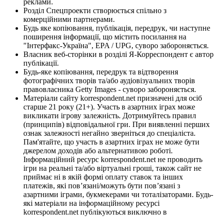
реклами.
Розділ Спецпроекти створюється спільно з
комерційними партнерами.
Будь яке копіювання, публікація, передрук, чи наступне
поширення інформації, що містить посилання на
"Інтерфакс-Україна", EPA / UPG, суворо забороняється.
Власник веб-сторінки в розділі Я-Корреспондент є автор
публікації.
Будь-яке копіювання, передрук та відтворення
фотографічних творів та/або аудіовізуальних творів
правовласника Getty Images - суворо забороняється.
Матеріали сайту korrespondent.net призначені для осіб
старше 21 року (21+). Участь в азартних іграх може
викликати ігрову залежність. Дотримуйтесь правил
(принципів) відповідальної гри. При виявленні перших
ознак залежності негайно зверніться до спеціаліста.
Пам'ятайте, що участь в азартних іграх не може бути
джерелом доходів або альтернативою роботі.
Інформаційний ресурс korrespondent.net не проводить
ігри на реальні та/або віртуальні гроші, також сайт не
приймає ні в якій формі оплату ставок та інших
платежів, які пов’язані/можуть бути пов’язані з
азартними іграми, букмекерами чи тоталізаторами. Будь-
які матеріали на інформаційному ресурсі
korrespondent.net публікуються виключно в