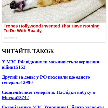
ЧИТАЙТЕ ТАКОЖ
У МЗС РФ відкинули можливість завершення
війни
15153
Другий за день: у РФ поховали ще одного
генерала
13990
Сюжет
Бенкет генералів. Наслідки вибуху в
Москві
13742
Ексочільнику МЗС Угорщини Сійярто загрожує