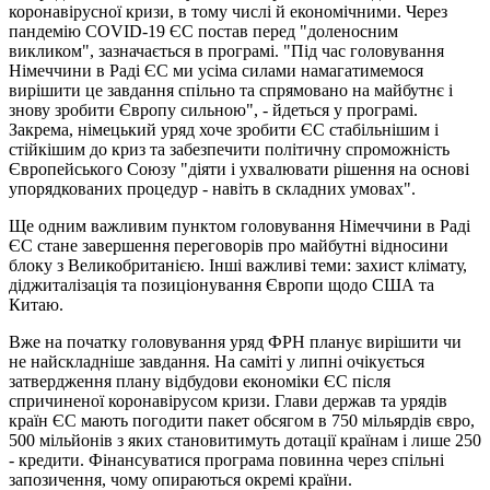
коронавірусної кризи, в тому числі й економічними. Через
пандемію COVID-19 ЄС постав перед "доленосним
викликом", зазначається в програмі. "Під час головування
Німеччини в Раді ЄС ми усіма силами намагатимемося
вирішити це завдання спільно та спрямовано на майбутнє і
знову зробити Європу сильною", - йдеться у програмі.
Закрема, німецький уряд хоче зробити ЄС стабільнішим і
стійкішим до криз та забезпечити політичну спроможність
Європейського Союзу "діяти і ухвалювати рішення на основі
упорядкованих процедур - навіть в складних умовах".
Ще одним важливим пунктом головування Німеччини в Раді
ЄС стане завершення переговорів про майбутні відносини
блоку з Великобританією. Інші важливі теми: захист клімату,
діджиталізація та позиціонування Європи щодо США та
Китаю.
Вже на початку головування уряд ФРН планує вирішити чи
не найскладніше завдання. На саміті у липні очікується
затвердження плану відбудови економіки ЄС після
спричиненої коронавірусом кризи. Глави держав та урядів
країн ЄС мають погодити пакет обсягом в 750 мільярдів євро,
500 мільйонів з яких становитимуть дотації країнам і лише 250
- кредити. Фінансуватися програма повинна через спільні
запозичення, чому опираються окремі країни.