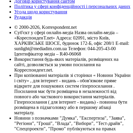
Договір користування сайтом
Політика у сфері конфіденційності і персональних даних
Угода щодо користування
Редакція
© 2000-2026, Korrespondent.net
Суб'єкт у сфері онлайн-медіа Назва онлайн-медіа –
«КореспонденТ.net» Адреса: 02091, місто Київ,
ХАРКІВСЬКЕ ШОСЕ, будинок 172-Б, офіс 208/1 E-mail:
sunlight@mediadim.com.ua
Телефон: 044-205-43-00
Ідентифікатор медіа – R40-06068
Використання будь-яких матеріалів, розміщених на
сайті, дозволяється за умови посилання на
Корреспондент.net.
При копіюванні матеріалів зі сторінки « Новини України
і світу» , для інтернет - видань - обов'язкове пряме
відкрите для пошукових систем гіперпосилання .
Посилання має бути розміщена в незалежності від
повного або часткового використання матеріалів.
Гіперпосилання ( для інтернет - видань) - повинна бути
розміщена в підзаголовку або в першому абзаці
матеріалу.
Новини з позначками "Думка", "Експертиза", "Заява",
"Регіони", "Гроші", "Влада", "Вибори", "Тест-драйв",
"Спецпроекти", "Промо" публікуються на правах