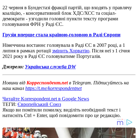
22 червня в Бундестазі фракції партій, що входять у правлячу
коаліцію, - консервативний блок ХДС/ХСС та соціал-
демократи - узгодили головні пункти тексту програми
головування ФРН у Раді ЄС.
Грузія вперше стала країною-головою в Раді Європи
Німеччина востаннє головувала в Раді ЄС в 2007 році, а 1
липня в рамках ротації
змінить Хорватію
. Після неї з 1 січня
2021 року в Раді ЄС головуватиме Португалія.
Джерело:
Українська служба DW
Новини від
Корреспондент.net
в Telegram. Підписуйтесь на
наш канал
https://t.me/korrespondentnet
Читайте Korrespondent.net в Google News
ТЕГИ:
Європейський Союз
Якщо ви помітили помилку, виділіть необхідний текст і
натисніть Ctrl + Enter, щоб повідомити про це редакцію.