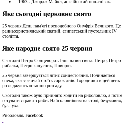
1963 - Джордж Майкл, англійський поп-співак.
Яке сьогодні церковне свято
25 червня День пам'яті преподобного Онуфрія Великого. Це
ранньохристиянський святий, єгипетський пустельник IV
століття.
Яке народне свято 25 червня
Сьогодні Петро Сонцеворот. Інші назви свята: Петро, ​​Петро
рибалка, Петро капусник, Поворот.
25 червня завершується літнє сонцестояння. Починається
спека, яка зазвичай стоїть сорок днів. Городники в цей день
розсаджують останню розсаду.
Сьогодні також було прийнято ходити на риболовлю, а потім
готувати страви з риби. Найголовнішим на столі, безумовно,
була уха.
Риболовля. Facebook