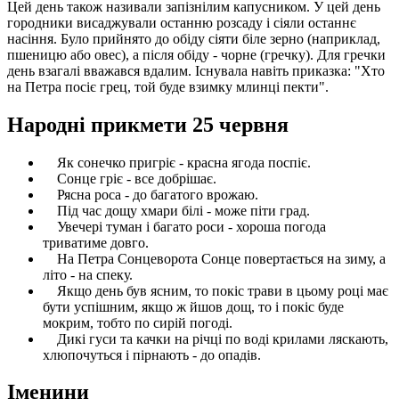
Цей день також називали запізнілим капусником. У цей день
городники висаджували останню розсаду і сіяли останнє
насіння. Було прийнято до обіду сіяти біле зерно (наприклад,
пшеницю або овес), а після обіду - чорне (гречку). Для гречки
день взагалі вважався вдалим. Існувала навіть приказка: "Хто
на Петра посіє грец, той буде взимку млинці пекти".
Народні прикмети 25 червня
Як сонечко пригріє - красна ягода поспіє.
Сонце гріє - все добрішає.
Рясна роса - до багатого врожаю.
Під час дощу хмари білі - може піти град.
Увечері туман і багато роси - хороша погода
триватиме довго.
На Петра Сонцеворота Сонце повертається на зиму, а
літо - на спеку.
Якщо день був ясним, то покіс трави в цьому році має
бути успішним, якщо ж йшов дощ, то і покіс буде
мокрим, тобто по сирій погоді.
Дикі гуси та качки на річці по воді крилами ляскають,
хлюпочуться і пірнають - до опадів.
Іменини