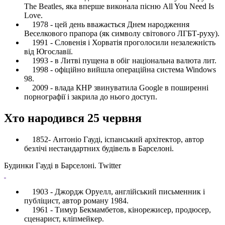
The Beatles, яка вперше виконала пісню All You Need Is
Love.
1978 - цей день вважається Днем народження
Веселкового прапора (як символу світового ЛГБТ-руху).
1991 - Словенія і Хорватія проголосили незалежність
від Югославії.
1993 - в Литві пущена в обіг національна валюта лит.
1998 - офіційно вийшла операційна система Windows
98.
2009 - влада КНР звинуватила Google в поширенні
порнографії і закрила до нього доступ.
Хто народився 25 червня
1852- Антоніо Гауді, іспанський архітектор, автор
безлічі нестандартних будівель в Барселоні.
Будинки Гауді в Барселоні. Twitter
1903 - Джордж Оруелл, англійський письменник і
публіцист, автор роману 1984.
1961 - Тимур Бекмамбетов, кінорежисер, продюсер,
сценарист, кліпмейкер.