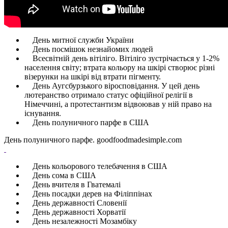
День митної служби України
День посмішок незнайомих людей
Всесвітній день вітіліго. Вітіліго зустрічається у 1-2%
населення світу; втрата кольору на шкірі створює різні
візерунки на шкірі від втрати пігменту.
День Аугсбурзького віросповідання. У цей день
лютеранство отримало статус офіційної релігії в
Німеччині, а протестантизм відвоював у ній право на
існування.
День полуничного парфе в США
День полуничного парфе. goodfoodmadesimple.com
День кольорового телебачення в США
День сома в США
День вчителя в Гватемалі
День посадки дерев на Філіппінах
День державності Словенії
День державності Хорватії
День незалежності Мозамбіку