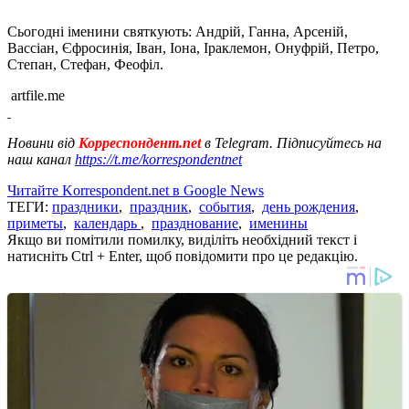
Сьогодні іменини святкують: Андрій, Ганна, Арсеній,
Вассіан, Єфросинія, Іван, Іона, Іраклемон, Онуфрій, Петро, ​​
Степан, Стефан, Феофіл.
artfile.me
Новини від
Корреспондент.net
в Telegram. Підписуйтесь на
наш канал
https://t.me/korrespondentnet
Читайте Korrespondent.net в Google News
ТЕГИ:
праздники
,
праздник
,
события
,
день рождения
,
приметы
,
календарь
,
празднование
,
именины
Якщо ви помітили помилку, виділіть необхідний текст і
натисніть Ctrl + Enter, щоб повідомити про це редакцію.