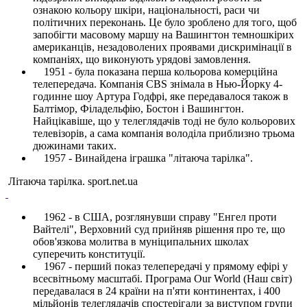
ознакою кольору шкіри, національності, раси чи
політичних переконань. Це було зроблено для того, щоб
запобігти масовому маршу на Вашингтон темношкірих
американців, незадоволених проявами дискримінації в
компаніях, що виконують урядові замовлення.
1951 - була показана перша кольорова комерційна
телепередача. Компанія CBS знімала в Нью-Йорку 4-
годинне шоу Артура Годфрі, яке передавалося також в
Балтімор, Філадельфію, Бостон і Вашингтон.
Найцікавіше, що у телеглядачів тоді не було кольорових
телевізорів, а сама компанія володіла приблизно трьома
дюжинами таких.
1957 - Винайдена іграшка "літаюча тарілка".
Літаюча тарілка. sport.net.ua
1962 - в США, розглянувши справу "Енгел проти
Вайтелі", Верховний суд прийняв рішення про те, що
обов'язкова молитва в муніципальних школах
суперечить конституції.
1967 - перший показ телепередачі у прямому ефірі у
всесвітньому масштабі. Програма Our World (Наш світ)
передавалася в 24 країни на п'яти континентах, і 400
мільйонів телеглядачів спостерігали за виступом групи