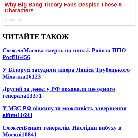
ЧИТАЙТЕ ТАКОЖ
Сюжет
Масова смерть на пляжі. Робота ППО
Росії
16456
У Білорусі засудили лідера Ляпіса Трубецького
Міхалка
16123
Другий за день: у РФ поховали ще одного
генерала
13371
У МЗС РФ відкинули можливість завершення
війни
11693
Сюжет
Бенкет генералів. Наслідки вибуху в
Москві
10841