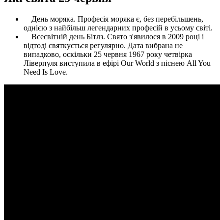
День моряка. Професія моряка є, без перебільшень,
однією з найбільш легендарних професій в усьому світі.
Всесвітній день Бітлз. Свято з'явилося в 2009 році і
відтоді святкується регулярно. Дата вибрана не
випадково, оскільки 25 червня 1967 року четвірка
Ліверпуля виступила в ефірі Our World з піснею All You
Need Is Love.