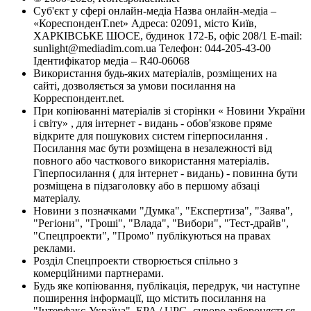
Суб'єкт у сфері онлайн-медіа Назва онлайн-медіа –
«КореспонденТ.net» Адреса: 02091, місто Київ,
ХАРКІВСЬКЕ ШОСЕ, будинок 172-Б, офіс 208/1 E-mail:
sunlight@mediadim.com.ua
Телефон: 044-205-43-00
Ідентифікатор медіа – R40-06068
Використання будь-яких матеріалів, розміщених на
сайті, дозволяється за умови посилання на
Корреспондент.net.
При копіюванні матеріалів зі сторінки « Новини України
і світу» , для інтернет - видань - обов'язкове пряме
відкрите для пошукових систем гіперпосилання .
Посилання має бути розміщена в незалежності від
повного або часткового використання матеріалів.
Гіперпосилання ( для інтернет - видань) - повинна бути
розміщена в підзаголовку або в першому абзаці
матеріалу.
Новини з позначками "Думка", "Експертиза", "Заява",
"Регіони", "Гроші", "Влада", "Вибори", "Тест-драйв",
"Спецпроекти", "Промо" публікуються на правах
реклами.
Розділ Спецпроекти створюється спільно з
комерційними партнерами.
Будь яке копіювання, публікація, передрук, чи наступне
поширення інформації, що містить посилання на
"Інтерфакс-Україна", EPA / UPG, суворо забороняється.