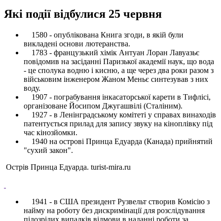
Які події відбулися 25 червня
1580 - опублікована Книга згоди, в якій були
викладені основи лютеранства.
1783 - французький хімік Антуан Лоран Лавуазьє
повідомив на засіданні Паризької академії наук, що вода
- це сполука водню і кисню, а ще через два роки разом з
військовим інженером Жаном Меньє синтезував з них
воду.
1907 - пограбування інкасаторської карети в Тифлісі,
організоване Йосипом Джугашвілі (Сталіним).
1927 - в Ленінградському комітеті у справах винаходів
патентується прилад для запису звуку на кіноплівку під
час кінозйомки.
1940 на острові Принца Едуарда (Канада) прийнятий
"сухий закон".
Острів Принца Едуарда. turist-mira.ru
1941 - в США президент Рузвельт створив Комісію з
найму на роботу без дискримінації для розслідування
підозрілих випадків відмови в наданні роботи за