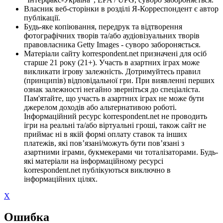
Власник веб-сторінки в розділі Я-Корреспондент є автор
публікації.
Будь-яке копіювання, передрук та відтворення
фотографічних творів та/або аудіовізуальних творів
правовласника Getty Images - суворо забороняється.
Матеріали сайту korrespondent.net призначені для осіб
старше 21 року (21+). Участь в азартних іграх може
викликати ігрову залежність. Дотримуйтесь правил
(принципів) відповідальної гри. При виявленні перших
ознак залежності негайно зверніться до спеціаліста.
Пам'ятайте, що участь в азартних іграх не може бути
джерелом доходів або альтернативою роботі.
Інформаційний ресурс korrespondent.net не проводить
ігри на реальні та/або віртуальні гроші, також сайт не
приймає ні в якій формі оплату ставок та інших
платежів, які пов’язані/можуть бути пов’язані з
азартними іграми, букмекерами чи тоталізаторами. Будь-
які матеріали на інформаційному ресурсі
korrespondent.net публікуються виключно в
інформаційних цілях.
X
Ошибка