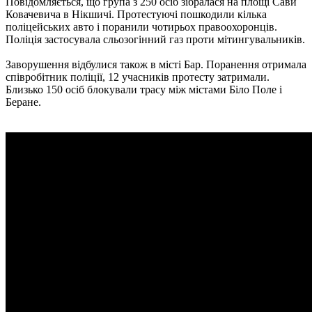
Повідомляється, що група з 250 осіб зібралася на площі Сави
Ковачевича в Нікшичі. Протестуючі пошкодили кілька
поліцейських авто і поранили чотирьох правоохоронців.
Поліція застосувала сльозогінний газ проти мітингувальників.
Заворушення відбулися також в місті Бар. Поранення отримала
співробітник поліції, 12 учасників протесту затримали.
Близько 150 осіб блокували трасу між містами Біло Поле і
Беране.