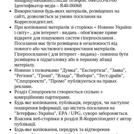
sunlight@mediadim.com.ua
Телефон: 044-205-43-00
Ідентифікатор медіа – R40-06068
Використання будь-яких матеріалів, розміщених на
сайті, дозволяється за умови посилання на
Корреспондент.net.
При копіюванні матеріалів зі сторінки « Новини України
і світу» , для інтернет - видань - обов'язкове пряме
відкрите для пошукових систем гіперпосилання .
Посилання має бути розміщена в незалежності від
повного або часткового використання матеріалів.
Гіперпосилання ( для інтернет - видань) - повинна бути
розміщена в підзаголовку або в першому абзаці
матеріалу.
Новини з позначками "Думка", "Експертиза", "Заява",
"Регіони", "Гроші", "Влада", "Вибори", "Тест-драйв",
"Спецпроекти", "Промо" публікуються на правах
реклами.
Розділ Спецпроекти створюється спільно з
комерційними партнерами.
Будь яке копіювання, публікація, передрук, чи наступне
поширення інформації, що містить посилання на
"Інтерфакс-Україна", EPA / UPG, суворо забороняється.
Власник веб-сторінки в розділі Я-Корреспондент є автор
публікації.
Будь-яке копіювання, передрук та відтворення