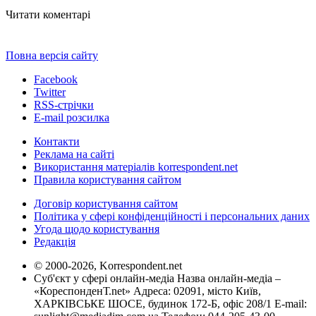
Читати коментарі
Повна версія сайту
Facebook
Twitter
RSS-стрічки
E-mail розсилка
Контакти
Реклама на сайті
Використання матеріалів korrespondent.net
Правила користування сайтом
Договір користування сайтом
Політика у сфері конфіденційності і персональних даних
Угода щодо користування
Редакція
© 2000-2026, Korrespondent.net
Суб'єкт у сфері онлайн-медіа Назва онлайн-медіа –
«КореспонденТ.net» Адреса: 02091, місто Київ,
ХАРКІВСЬКЕ ШОСЕ, будинок 172-Б, офіс 208/1 E-mail: