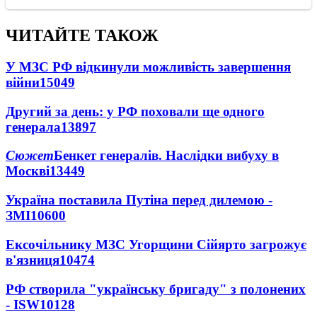
ЧИТАЙТЕ ТАКОЖ
У МЗС РФ відкинули можливість завершення
війни
15049
Другий за день: у РФ поховали ще одного
генерала
13897
Сюжет
Бенкет генералів. Наслідки вибуху в
Москві
13449
Україна поставила Путіна перед дилемою -
ЗМІ
10600
Ексочільнику МЗС Угорщини Сійярто загрожує
в'язниця
10474
РФ створила "українську бригаду" з полонених
- ISW
10128