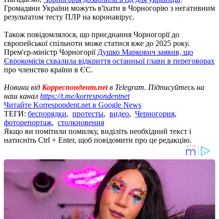
Громадяни України можуть в'їхати в Чорногорію з негативним
результатом тесту ПЛР на коронавірус.
Також повідомлялося, що приєднання Чорногорії до
європейської спільноти може статися вже до 2025 року.
Прем'єр-міністр Чорногорії
Душко Маркович заявив, що
Єврокомісія схвалила відкриття останньої глави в переговорах
про членство країни в ЄС.
Новини від
Корреспондент.net
в Telegram. Підписуйтесь на
наш канал
https://t.me/korrespondentnet
Читайте Korrespondent.net в Google News
ТЕГИ:
беспорядки
,
протесты
,
видео
,
Черногория
,
фоторепортаж
,
столкновения
Якщо ви помітили помилку, виділіть необхідний текст і
натисніть Ctrl + Enter, щоб повідомити про це редакцію.