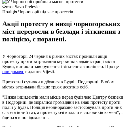
Фото: Savo Prelevic
Поліція Чорногорії під час протестів
Акції протесту в низці чорногорських
міст переросли в безлади і зіткнення з
поліцією, є поранені.
У Чорногорії 24 червня в різних містах пройшли акції
протесту проти затримання керівників адміністрації міста
Будви, виникли заворушення і зіткнення з поліцією. Про це
повідомляє
видання Vijesti.
Протести і сутички відбулися в Будві і Подгориці. В обох
містах затримали більше трьох десятків осіб.
"Низка інцидентів мали місце перед будівлею Центру безпеки
в Подгориці, де зібралися громадяни на знак протесту проти
подій у Будві. Поліція неодноразово застосовувала проти них
сльозогінний газ, а протестуючі кидали в силовиків камені", -
йдеться в повідомленні.