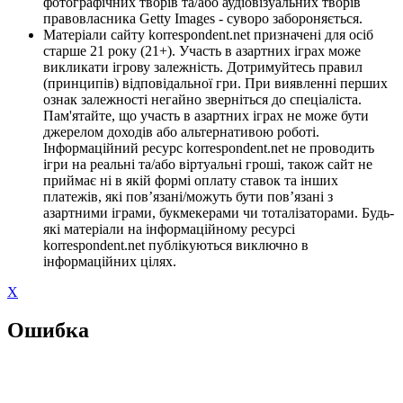
фотографічних творів та/або аудіовізуальних творів
правовласника Getty Images - суворо забороняється.
Матеріали сайту korrespondent.net призначені для осіб
старше 21 року (21+). Участь в азартних іграх може
викликати ігрову залежність. Дотримуйтесь правил
(принципів) відповідальної гри. При виявленні перших
ознак залежності негайно зверніться до спеціаліста.
Пам'ятайте, що участь в азартних іграх не може бути
джерелом доходів або альтернативою роботі.
Інформаційний ресурс korrespondent.net не проводить
ігри на реальні та/або віртуальні гроші, також сайт не
приймає ні в якій формі оплату ставок та інших
платежів, які пов’язані/можуть бути пов’язані з
азартними іграми, букмекерами чи тоталізаторами. Будь-
які матеріали на інформаційному ресурсі
korrespondent.net публікуються виключно в
інформаційних цілях.
X
Ошибка