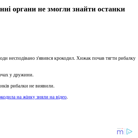
онні органи не змогли знайти останки
води несподівано з'явився крокодил. Хижак почав тягти рибалку
 очах у дружини.
анків рибалки не виявили.
кодила на жінку зняли на відео
.