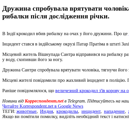
Дружина спробувала врятувати чоловіка,
рибалки після дослідження річки.
В Індії крокодил вбив рибалку на очах у його дружини. Про це
Інцидент стався в індійському окрузі Патар Пратіма в штаті Захі
Місцевий житель Вішнупада Сантра відправився на рибалку разо
у воду, схопивши його за ногу.
Дружина Сантри спробувала врятувати чоловіка, тягнучи його за
Місцеві жителі повідомили про жахливий інцидент в поліцію. П
Раніше повідомлялося, що
величезний крокодил з'їв корову на о
Новини від
Корреспондент.net
в Telegram. Підписуйтесь на на
Читайте Korrespondent.net в Google News
ТЕГИ:
животные
,
Индия
,
крокодилы
,
инцидент
,
нападение
,
Якщо ви помітили помилку, виділіть необхідний текст і натисніт