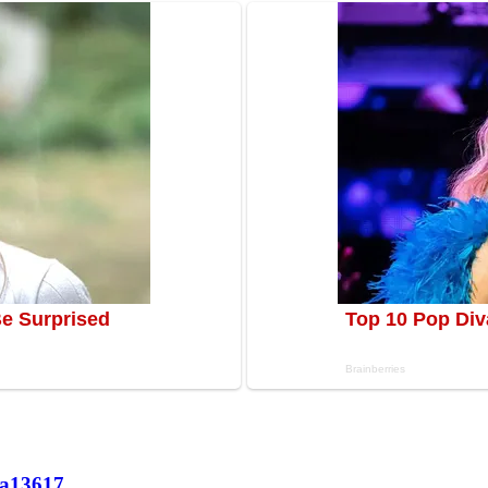
а
13617