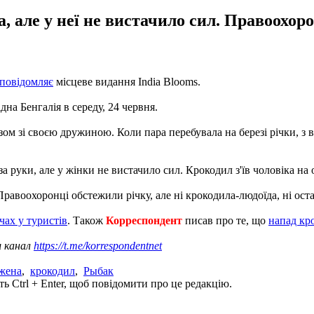
 але у неї не вистачило сил. Правоохор
повідомляє
місцеве видання India Blooms.
дна Бенгалія в середу, 24 червня.
м зі своєю дружиною. Коли пара перебувала на березі річки, з 
 руки, але у жінки не вистачило сил. Крокодил з'їв чоловіка на
равоохоронці обстежили річку, але ні крокодила-людоїда, ні ост
чах у туристів
. Також
Корреспондент
писав про те, що
напад кро
ш канал
https://t.me/korrespondentnet
жена
,
крокодил
,
Рыбак
ь Ctrl + Enter, щоб повідомити про це редакцію.