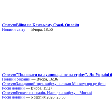
Сюжет
Війна на Близькому Сході. Онлайн
Новини світу
— Вчора, 18:56
Сюжет
"Полювати на лучника, а не на стрілу". Як Україні 
Новини України
— Вчора, 16:36
Сюжет
Загадковий звук вибуху налякав Москву: що це було
Росія новини
— Вчора, 15:27
Сюжет
Бенкет генералів. Наслідки вибуху в Москві
Росія новини
— 6 серпня 2026, 23:58