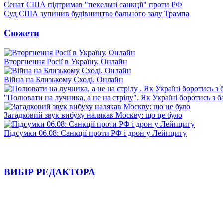
Сенат США підтримав "пекельні санкції" проти РФ
Суд США зупинив будівництво бального залу Трампа
Сюжети
Вторгнення Росії в Україну. Онлайн
Війна на Близькому Сході. Онлайн
"Полювати на лучника, а не на стрілу". Як Україні боротись з 
Загадковий звук вибуху налякав Москву: що це було
Підсумки 06.08: Санкції проти РФ і дрон у Лейпцигу
ВИБІР РЕДАКТОРА