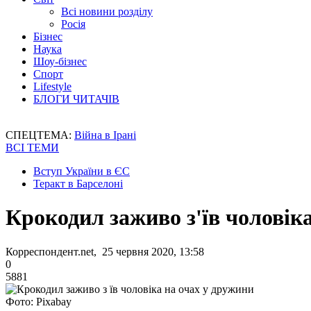
Всі новини розділу
Росія
Бізнес
Наука
Шоу-бізнес
Спорт
Lifestyle
БЛОГИ ЧИТАЧІВ
СПЕЦТЕМА:
Війна в Ірані
ВСІ ТЕМИ
Вступ України в ЄС
Теракт в Барселоні
Крокодил заживо з'їв чоловік
Корреспондент.net, 25 червня 2020, 13:58
0
5881
Фото: Pixabay