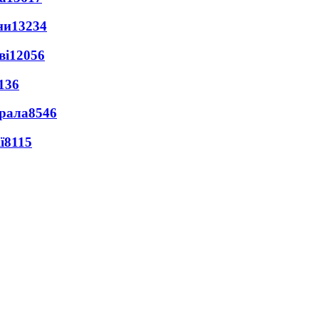
ни
13234
ві
12056
136
ерала
8546
ї
8115