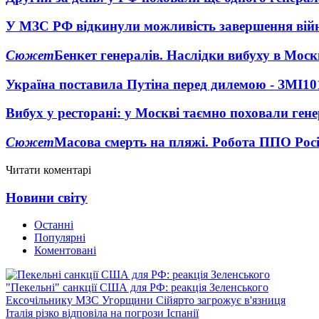
У МЗС РФ відкинули можливість завершення вій
Сюжет
Бенкет генералів. Наслідки вибуху в Моск
Україна поставила Путіна перед дилемою - ЗМІ
10
Вибух у ресторані: у Москві таємно поховали ген
Сюжет
Масова смерть на пляжі. Робота ППО Росі
Читати коментарі
Новини світу
Останні
Популярні
Коментовані
"Пекельні" санкції США для РФ: реакція Зеленського
Ексочільнику МЗС Угорщини Сійярто загрожує в'язниця
Італія різко відповіла на погрози Іспанії