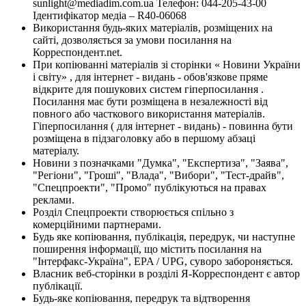
sunlight@mediadim.com.ua
Телефон: 044-205-43-00
Ідентифікатор медіа – R40-06068
Використання будь-яких матеріалів, розміщених на
сайті, дозволяється за умови посилання на
Корреспондент.net.
При копіюванні матеріалів зі сторінки « Новини України
і світу» , для інтернет - видань - обов'язкове пряме
відкрите для пошукових систем гіперпосилання .
Посилання має бути розміщена в незалежності від
повного або часткового використання матеріалів.
Гіперпосилання ( для інтернет - видань) - повинна бути
розміщена в підзаголовку або в першому абзаці
матеріалу.
Новини з позначками "Думка", "Експертиза", "Заява",
"Регіони", "Гроші", "Влада", "Вибори", "Тест-драйв",
"Спецпроекти", "Промо" публікуються на правах
реклами.
Розділ Спецпроекти створюється спільно з
комерційними партнерами.
Будь яке копіювання, публікація, передрук, чи наступне
поширення інформації, що містить посилання на
"Інтерфакс-Україна", EPA / UPG, суворо забороняється.
Власник веб-сторінки в розділі Я-Корреспондент є автор
публікації.
Будь-яке копіювання, передрук та відтворення