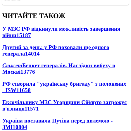
ЧИТАЙТЕ ТАКОЖ
У МЗС РФ відкинули можливість завершення
війни
15187
Другий за день: у РФ поховали ще одного
генерала
14014
Сюжет
Бенкет генералів. Наслідки вибуху в
Москві
13776
РФ створила "українську бригаду" з полонених
- ISW
11658
Ексочільнику МЗС Угорщини Сійярто загрожує
в'язниця
11571
Україна поставила Путіна перед дилемою -
ЗМІ
10804