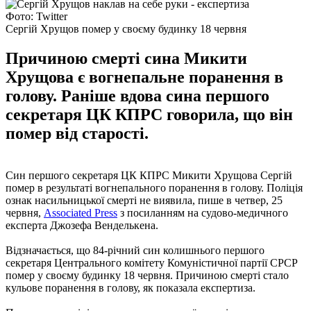
Фото: Twitter
Сергій Хрущов помер у своєму будинку 18 червня
Причиною смерті сина Микити
Хрущова є вогнепальне поранення в
голову. Раніше вдова сина першого
секретаря ЦК КПРС говорила, що він
помер від старості.
Син першого секретаря ЦК КПРС Микити Хрущова Сергій
помер в результаті вогнепального поранення в голову. Поліція
ознак насильницької смерті не виявила, пише в четвер, 25
червня,
Associated Press
з посиланням на судово-медичного
експерта Джозефа Венделькена.
Відзначається, що 84-річний син колишнього першого
секретаря Центрального комітету Комуністичної партії СРСР
помер у своєму будинку 18 червня. Причиною смерті стало
кульове поранення в голову, як показала експертиза.