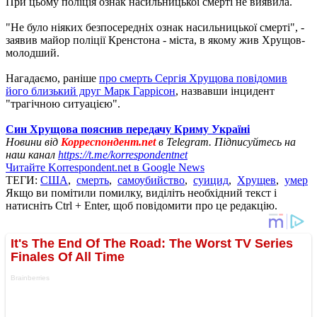
При цьому поліція ознак насильницької смерті не виявила.
"Не було ніяких безпосередніх ознак насильницької смерті", -
заявив майор поліції Кренстона - міста, в якому жив Хрущов-
молодший.
Нагадаємо, раніше
про смерть Сергія Хрущова повідомив
його близький друг Марк Гаррісон
, назвавши інцидент
"трагічною ситуацією".
Син Хрущова пояснив передачу Криму Україні
Новини від
Корреспондент.net
в Telegram. Підписуйтесь на
наш канал
https://t.me/korrespondentnet
Читайте Korrespondent.net в Google News
ТЕГИ:
США
,
смерть
,
самоубийство
,
суицид
,
Хрущев
,
умер
Якщо ви помітили помилку, виділіть необхідний текст і
натисніть Ctrl + Enter, щоб повідомити про це редакцію.