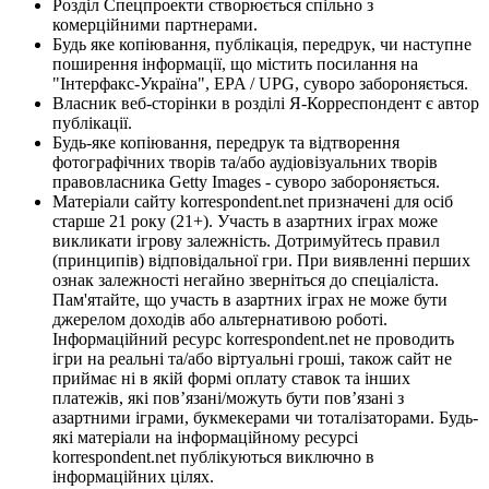
Розділ Спецпроекти створюється спільно з
комерційними партнерами.
Будь яке копіювання, публікація, передрук, чи наступне
поширення інформації, що містить посилання на
"Інтерфакс-Україна", EPA / UPG, суворо забороняється.
Власник веб-сторінки в розділі Я-Корреспондент є автор
публікації.
Будь-яке копіювання, передрук та відтворення
фотографічних творів та/або аудіовізуальних творів
правовласника Getty Images - суворо забороняється.
Матеріали сайту korrespondent.net призначені для осіб
старше 21 року (21+). Участь в азартних іграх може
викликати ігрову залежність. Дотримуйтесь правил
(принципів) відповідальної гри. При виявленні перших
ознак залежності негайно зверніться до спеціаліста.
Пам'ятайте, що участь в азартних іграх не може бути
джерелом доходів або альтернативою роботі.
Інформаційний ресурс korrespondent.net не проводить
ігри на реальні та/або віртуальні гроші, також сайт не
приймає ні в якій формі оплату ставок та інших
платежів, які пов’язані/можуть бути пов’язані з
азартними іграми, букмекерами чи тоталізаторами. Будь-
які матеріали на інформаційному ресурсі
korrespondent.net публікуються виключно в
інформаційних цілях.