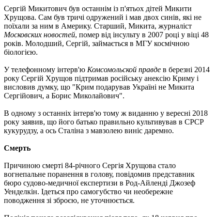
Сергій Микитович був останнім із п'ятьох дітей Микити
Хрущова. Сам був тричі одружений і мав двох синів, які не
поїхали за ним в Америку. Старший, Микита, журналіст
Московских новостей
, помер від інсульту в 2007 році у віці 48
років. Молодший, Сергій, займається в МГУ космічною
біологією.
У телефонному інтерв'ю
Комсомольской правде
в березні 2014
року Сергій Хрущов підтримав російську анексію Криму і
висловив думку, що "Крим подарував Україні не Микита
Сергійович, а Борис Миколайович".
В одному з останніх інтерв'ю тому ж виданню у вересні 2018
року заявив, що його батько правильно культивував в СРСР
кукурудзу, а ось Сталіна з мавзолею виніс даремно.
Смерть
Причиною смерті 84-річного Сергія Хрущова стало
вогнепальне поранення в голову, повідомив представник
бюро судово-медичної експертизи в Род-Айленді Джозеф
Уенделкін. Ідеться про самогубство чи необережне
поводження зі зброєю, не уточнюється.