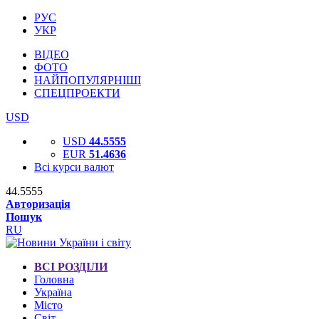
РУС
УКР
ВІДЕО
ФОТО
НАЙПОПУЛЯРНІШІ
СПЕЦПРОЕКТИ
USD
USD
44.5555
EUR
51.4636
Всі курси валют
44.5555
Авторизація
Пошук
RU
ВСІ РОЗДІЛИ
Головна
Україна
Місто
Світ