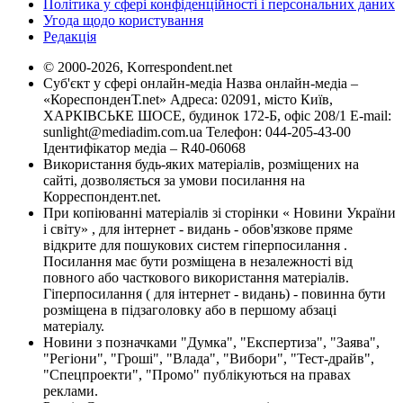
Політика у сфері конфіденційності і персональних даних
Угода щодо користування
Редакція
© 2000-2026, Korrespondent.net
Суб'єкт у сфері онлайн-медіа Назва онлайн-медіа –
«КореспонденТ.net» Адреса: 02091, місто Київ,
ХАРКІВСЬКЕ ШОСЕ, будинок 172-Б, офіс 208/1 E-mail:
sunlight@mediadim.com.ua
Телефон: 044-205-43-00
Ідентифікатор медіа – R40-06068
Використання будь-яких матеріалів, розміщених на
сайті, дозволяється за умови посилання на
Корреспондент.net.
При копіюванні матеріалів зі сторінки « Новини України
і світу» , для інтернет - видань - обов'язкове пряме
відкрите для пошукових систем гіперпосилання .
Посилання має бути розміщена в незалежності від
повного або часткового використання матеріалів.
Гіперпосилання ( для інтернет - видань) - повинна бути
розміщена в підзаголовку або в першому абзаці
матеріалу.
Новини з позначками "Думка", "Експертиза", "Заява",
"Регіони", "Гроші", "Влада", "Вибори", "Тест-драйв",
"Спецпроекти", "Промо" публікуються на правах
реклами.