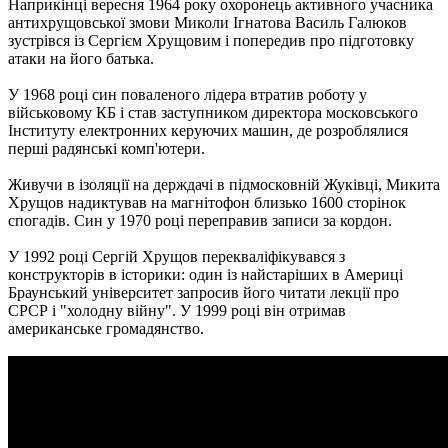
Наприкінці вересня 1964 року охоронець активного учасника
антихрущовської змови Миколи Ігнатова Василь Галюков
зустрівся із Сергієм Хрущовим і попередив про підготовку
атаки на його батька.
У 1968 році син поваленого лідера втратив роботу у
військовому КБ і став заступником директора московського
Інституту електронних керуючих машин, де розроблялися
перші радянські комп'ютери.
Живучи в ізоляції на держдачі в підмосковній Жуківці, Микита
Хрущов надиктував на магнітофон близько 1600 сторінок
спогадів. Син у 1970 році переправив записи за кордон.
У 1992 році Сергій Хрущов перекваліфікувався з
конструкторів в історики: один із найстаріших в Америці
Браунський університет запросив його читати лекції про
СРСР і "холодну війну". У 1999 році він отримав
американське громадянство.