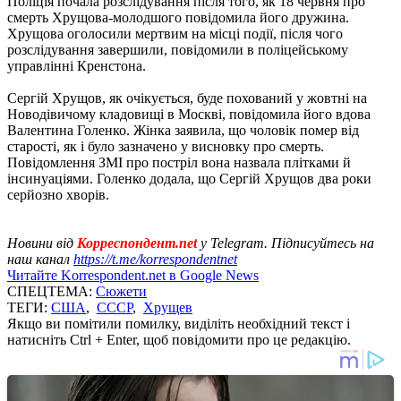
Поліція почала розслідування після того, як 18 червня про
смерть Хрущова-молодшого повідомила його дружина.
Хрущова оголосили мертвим на місці події, після чого
розслідування завершили, повідомили в поліцейському
управлінні Кренстона.
Сергій Хрущов, як очікується, буде похований у жовтні на
Новодівичому кладовищі в Москві, повідомила його вдова
Валентина Голенко. Жінка заявила, що чоловік помер від
старості, як і було зазначено у висновку про смерть.
Повідомлення ЗМІ про постріл вона назвала плітками й
інсинуаціями. Голенко додала, що Сергій Хрущов два роки
серйозно хворів.
Новини від
Корреспондент.net
у Telegram. Підписуйтесь на
наш канал
https://t.me/korrespondentnet
Читайте Korrespondent.net в Google News
СПЕЦТЕМА:
Сюжети
ТЕГИ:
США
,
СССР
,
Хрущев
Якщо ви помітили помилку, виділіть необхідний текст і
натисніть Ctrl + Enter, щоб повідомити про це редакцію.