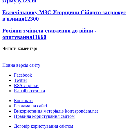
Ормузу
12356
Ексочільнику МЗС Угорщини Сійярто загрожує
в'язниця
12300
Росіяни змінили ставлення до війни -
опитування
11660
Читати коментарі
Повна версія сайту
Facebook
Twitter
RSS-стрічки
E-mail розсилка
Контакти
Реклама на сайті
Використання матеріалів korrespondent.net
Правила користування сайтом
Договір користування сайтом