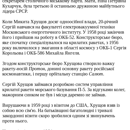
секретарем столичного міськкому партії. Мати, Ніна Петрівна
Кухарчук, була третьою й останньою дружиною майбутнього
лідера СРСР.
Коли Микита Хрущов досяг одноосібної влади, 20-річний
Сергій навчався на факультеті електровакуумної техніки
Московського енергетичного інституту. У 1958 році закінчив
його і прийшов на роботу в ОКБ-52. Конструкторське бюро,
яке спочатку спеціалізувалося на крилатих ракетах, з 1956
року включилося у змагання в області космосу з ОКБ-1 Сергія
Корольова і ОКБ-586 Михайла Янгеля.
Згодом конструкторське бюро Хрущова створило важку
ракету-носій
Протон
, донині основну ракету російської
космонавтики, і першу орбітальну станцію
Салют
.
Сергій Хрущов займався розробкою систем управління
крилатої ракети морського базування П-5. За відгуками колег,
мажорним синком не був і місця даремно не займав.
Вирушаючи в 1959 році з візитом до США, Хрущов взяв із
собою всю сім'ю. На батьківщині багатолюдні і тривалі
закордонні візити скоро зробилися одним зі звинувачень
проти нього.