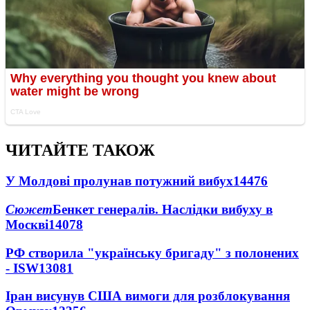
ЧИТАЙТЕ ТАКОЖ
У Молдові пролунав потужний вибух
14476
Сюжет
Бенкет генералів. Наслідки вибуху в
Москві
14078
РФ створила "українську бригаду" з полонених
- ISW
13081
Іран висунув США вимоги для розблокування