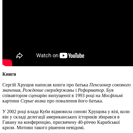
Книги
Сергій Хрущов написав книги про батька
Пенсионер союзного
значения
,
Рождение сверхдержавы
і
Реформатор
. Був
співавтором сценарію випущеної в 1993 році на
Мосфільмі
картини
Серые волки
про повалення його батька.
У 2002 році влада Куби відмовила синові Хрущова у візі, коли
він у складі делегації американських істориків збирався в
Гавану на конференцію, присвячену 40-річчю Карибської
кризи. Мотиви такого рішення невідомі.