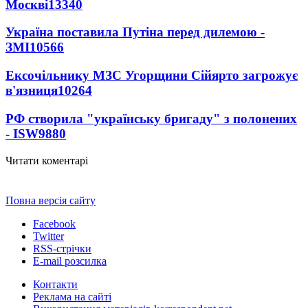
Москві
13340
Україна поставила Путіна перед дилемою -
ЗМІ
10566
Ексочільнику МЗС Угорщини Сійярто загрожує
в'язниця
10264
РФ створила "українську бригаду" з полонених
- ISW
9880
Читати коментарі
Повна версія сайту
Facebook
Twitter
RSS-стрічки
E-mail розсилка
Контакти
Реклама на сайті