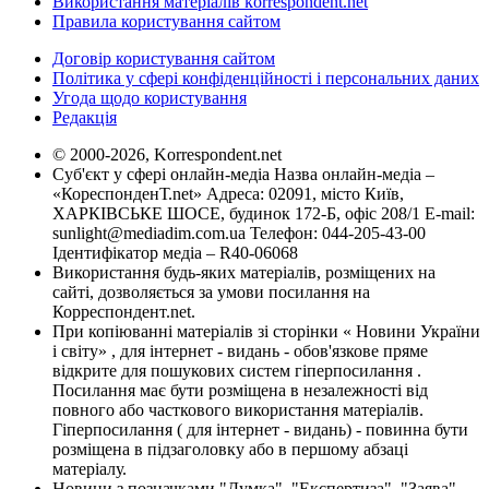
Використання матеріалів korrespondent.net
Правила користування сайтом
Договір користування сайтом
Політика у сфері конфіденційності і персональних даних
Угода щодо користування
Редакція
© 2000-2026, Korrespondent.net
Суб'єкт у сфері онлайн-медіа Назва онлайн-медіа –
«КореспонденТ.net» Адреса: 02091, місто Київ,
ХАРКІВСЬКЕ ШОСЕ, будинок 172-Б, офіс 208/1 E-mail:
sunlight@mediadim.com.ua
Телефон: 044-205-43-00
Ідентифікатор медіа – R40-06068
Використання будь-яких матеріалів, розміщених на
сайті, дозволяється за умови посилання на
Корреспондент.net.
При копіюванні матеріалів зі сторінки « Новини України
і світу» , для інтернет - видань - обов'язкове пряме
відкрите для пошукових систем гіперпосилання .
Посилання має бути розміщена в незалежності від
повного або часткового використання матеріалів.
Гіперпосилання ( для інтернет - видань) - повинна бути
розміщена в підзаголовку або в першому абзаці
матеріалу.
Новини з позначками "Думка", "Експертиза", "Заява",