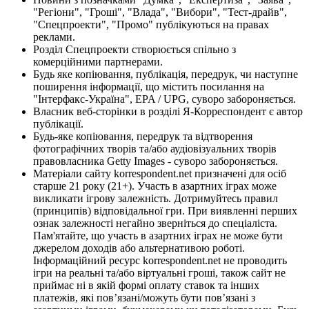
"Регіони", "Гроші", "Влада", "Вибори", "Тест-драйв",
"Спецпроекти", "Промо" публікуються на правах
реклами.
Розділ Спецпроекти створюється спільно з
комерційними партнерами.
Будь яке копіювання, публікація, передрук, чи наступне
поширення інформації, що містить посилання на
"Інтерфакс-Україна", EPA / UPG, суворо забороняється.
Власник веб-сторінки в розділі Я-Корреспондент є автор
публікації.
Будь-яке копіювання, передрук та відтворення
фотографічних творів та/або аудіовізуальних творів
правовласника Getty Images - суворо забороняється.
Матеріали сайту korrespondent.net призначені для осіб
старше 21 року (21+). Участь в азартних іграх може
викликати ігрову залежність. Дотримуйтесь правил
(принципів) відповідальної гри. При виявленні перших
ознак залежності негайно зверніться до спеціаліста.
Пам'ятайте, що участь в азартних іграх не може бути
джерелом доходів або альтернативою роботі.
Інформаційний ресурс korrespondent.net не проводить
ігри на реальні та/або віртуальні гроші, також сайт не
приймає ні в якій формі оплату ставок та інших
платежів, які пов’язані/можуть бути пов’язані з