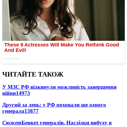
ЧИТАЙТЕ ТАКОЖ
У МЗС РФ відкинули можливість завершення
війни
14973
Другий за день: у РФ поховали ще одного
генерала
13877
Сюжет
Бенкет генералів. Наслідки вибуху в