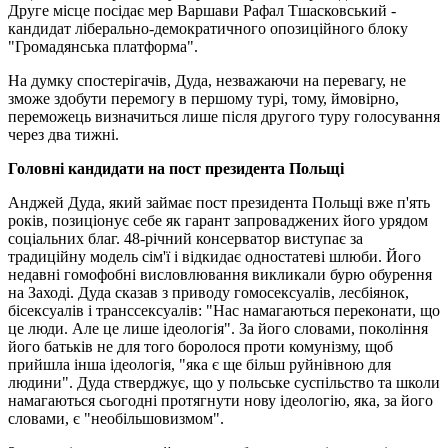
Друге місце посідає мер Варшави Рафал Тшасковський -
кандидат ліберально-демократичного опозиційного блоку
"Громадянська платформа".
На думку спостерігачів, Дуда, незважаючи на перевагу, не
зможе здобути перемогу в першому турі, тому, ймовірно,
переможець визначиться лише після другого туру голосування
через два тижні.
Головні кандидати на пост президента Польщі
Анджей Дуда, який займає пост президента Польщі вже п'ять
років, позиціонує себе як гарант запроваджених його урядом
соціальних благ. 48-річний консерватор виступає за
традиційну модель сім'ї і відкидає одностатеві шлюби. Його
недавні гомофобні висловлювання викликали бурю обурення
на Заході. Дуда сказав з приводу гомосексуалів, лесбіянок,
бісексуалів і транссексуалів: "Нас намагаються переконати, що
це люди. Але це лише ідеологія". За його словами, покоління
його батьків не для того боролося проти комунізму, щоб
прийшла інша ідеологія, "яка є ще більш руйнівною для
людини". Дуда стверджує, що у польське суспільство та школи
намагаються сьогодні протягнути нову ідеологію, яка, за його
словами, є "необільшовизмом".