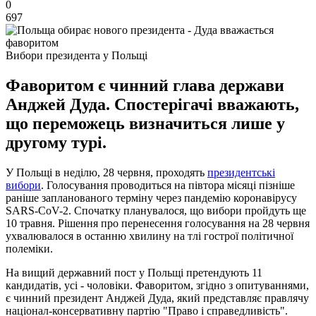
0
697
Вибори президента у Польщі
Фаворитом є чинний глава держави
Анджей Дуда. Спостерігачі вважають,
що переможець визначиться лише у
другому турі.
У Польщі в неділю, 28 червня, проходять
президентські
вибори
. Голосування проводиться на півтора місяці пізніше
раніше запланованого терміну через пандемію коронавірусу
SARS-CoV-2. Спочатку планувалося, що вибори пройдуть ще
10 травня. Рішення про перенесення голосування на 28 червня
ухвалювалося в останню хвилину на тлі гострої політичної
полеміки.
На вищий державний пост у Польщі претендують 11
кандидатів, усі - чоловіки. Фаворитом, згідно з опитуваннями,
є чинний президент Анджей Дуда, який представляє правлячу
націонал-консервативну партію "Право і справедливість".