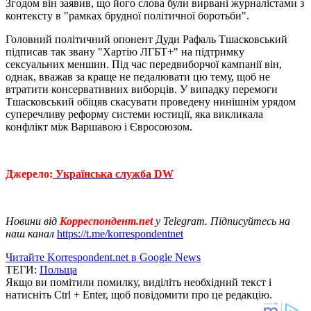
Згодом він заявив, що його слова були вирвані журналістами з
контексту в "рамках брудної політичної боротьби".
Головний політичний опонент Дуди Рафаль Тшасковський
підписав так звану "Хартію ЛГБТ+" на підтримку
сексуальних меншин. Під час передвиборчої кампанії він,
однак, вважав за краще не педалювати цю тему, щоб не
втратити консервативних виборців. У випадку перемоги
Тшасковський обіцяв скасувати проведену нинішнім урядом
суперечливу реформу системи юстиції, яка викликала
конфлікт між Варшавою і Євросоюзом.
Джерело:
Українська служба DW
Новини від
Корреспондент.net
у Telegram. Підписуйтесь на
наш канал
https://t.me/korrespondentnet
Читайте Korrespondent.net в Google News
ТЕГИ:
Польща
Якщо ви помітили помилку, виділіть необхідний текст і
натисніть Ctrl + Enter, щоб повідомити про це редакцію.