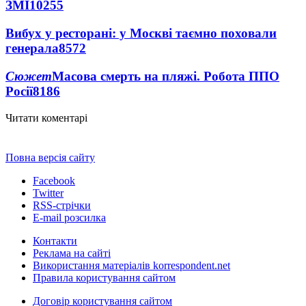
ЗМІ
10255
Вибух у ресторані: у Москві таємно поховали
генерала
8572
Сюжет
Масова смерть на пляжі. Робота ППО
Росії
8186
Читати коментарі
Повна версія сайту
Facebook
Twitter
RSS-стрічки
E-mail розсилка
Контакти
Реклама на сайті
Використання матеріалів korrespondent.net
Правила користування сайтом
Договір користування сайтом