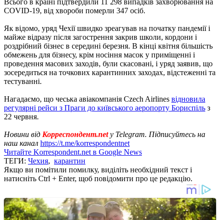
Всього в країні підтвердили 11 298 випадків захворювання на
COVID-19, від хвороби померли 347 осіб.
Як відомо, уряд Чехії швидко зреагував на початку пандемії і
майже відразу після загострення закрив школи, кордони і
роздрібний бізнес в середині березня. В кінці квітня більшість
обмежень для бізнесу, крім носіння масок у приміщенні і
проведення масових заходів, були скасовані, і уряд заявив, що
зосередиться на точкових карантинних заходах, відстеженні та
тестуванні.
Нагадаємо, що чеська авіакомпанія Czech Airlines
відновила
регулярні рейси з Праги до київського аеропорту Бориспіль
з
22 червня.
Новини від
Корреспондент.net
у Telegram. Підписуйтесь на
наш канал
https://t.me/korrespondentnet
Читайте Korrespondent.net в Google News
ТЕГИ:
Чехия
,
карантин
Якщо ви помітили помилку, виділіть необхідний текст і
натисніть Ctrl + Enter, щоб повідомити про це редакцію.