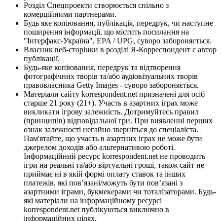
Розділ Спецпроекти створюється спільно з
комерційними партнерами.
Будь яке копіювання, публікація, передрук, чи наступне
поширення інформації, що містить посилання на
"Інтерфакс-Україна", EPA / UPG, суворо забороняється.
Власник веб-сторінки в розділі Я-Корреспондент є автор
публікації.
Будь-яке копіювання, передрук та відтворення
фотографічних творів та/або аудіовізуальних творів
правовласника Getty Images - суворо забороняється.
Матеріали сайту korrespondent.net призначені для осіб
старше 21 року (21+). Участь в азартних іграх може
викликати ігрову залежність. Дотримуйтесь правил
(принципів) відповідальної гри. При виявленні перших
ознак залежності негайно зверніться до спеціаліста.
Пам'ятайте, що участь в азартних іграх не може бути
джерелом доходів або альтернативою роботі.
Інформаційний ресурс korrespondent.net не проводить
ігри на реальні та/або віртуальні гроші, також сайт не
приймає ні в якій формі оплату ставок та інших
платежів, які пов’язані/можуть бути пов’язані з
азартними іграми, букмекерами чи тоталізаторами. Будь-
які матеріали на інформаційному ресурсі
korrespondent.net публікуються виключно в
інформаційних цілях.