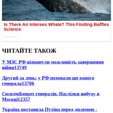
ЧИТАЙТЕ ТАКОЖ
У МЗС РФ відкинули можливість завершення
війни
13749
Другий за день: у РФ поховали ще одного
генерала
13706
Сюжет
Бенкет генералів. Наслідки вибуху в
Москві
12357
Україна поставила Путіна перед дилемою -