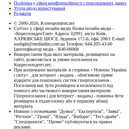
Політика у сфері конфіденційності і персональних даних
Угода щодо користування
Редакція
© 2000-2026, Korrespondent.net
Суб'єкт у сфері онлайн-медіа Назва онлайн-медіа –
«КореспонденТ.net» Адреса: 02091, місто Київ,
ХАРКІВСЬКЕ ШОСЕ, будинок 172-Б, офіс 208/1 E-mail:
sunlight@mediadim.com.ua
Телефон: 044-205-43-00
Ідентифікатор медіа – R40-06068
Використання будь-яких матеріалів, розміщених на
сайті, дозволяється за умови посилання на
Корреспондент.net.
При копіюванні матеріалів зі сторінки « Новини України
і світу» , для інтернет - видань - обов'язкове пряме
відкрите для пошукових систем гіперпосилання .
Посилання має бути розміщена в незалежності від
повного або часткового використання матеріалів.
Гіперпосилання ( для інтернет - видань) - повинна бути
розміщена в підзаголовку або в першому абзаці
матеріалу.
Новини з позначками "Думка", "Експертиза", "Заява",
"Регіони", "Гроші", "Влада", "Вибори", "Тест-драйв",
"Спецпроекти", "Промо" публікуються на правах
реклами.