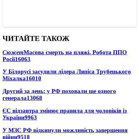
ЧИТАЙТЕ ТАКОЖ
Сюжет
Масова смерть на пляжі. Робота ППО
Росії
16063
У Білорусі засудили лідера Ляпіса Трубецького
Міхалка
16010
Другий за день: у РФ поховали ще одного
генерала
13068
ЄС відзавтра змінює правила для чоловіків із
України
9963
У МЗС РФ відкинули можливість завершення
війни
9518