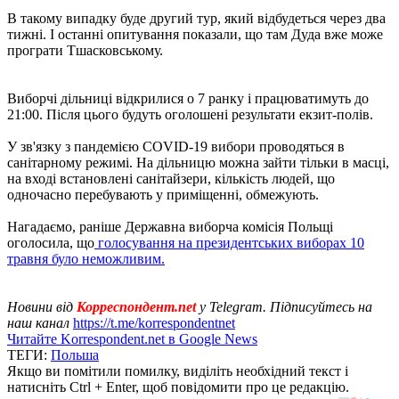
В такому випадку буде другий тур, який відбудеться через два
тижні. І останні опитування показали, що там Дуда вже може
програти Тшасковському.
Виборчі дільниці відкрилися о 7 ранку і працюватимуть до
21:00. Після цього будуть оголошені результати екзит-полів.
У зв'язку з пандемією COVID-19 вибори проводяться в
санітарному режимі. На дільницю можна зайти тільки в масці,
на вході встановлені санітайзери, кількість людей, що
одночасно перебувають у приміщенні, обмежують.
Нагадаємо, раніше Державна виборча комісія Польщі
оголосила, що
голосування на президентських виборах 10
травня було неможливим.
Новини від
Корреспондент.net
у Telegram. Підписуйтесь на
наш канал
https://t.me/korrespondentnet
Читайте Korrespondent.net в Google News
ТЕГИ:
Польша
Якщо ви помітили помилку, виділіть необхідний текст і
натисніть Ctrl + Enter, щоб повідомити про це редакцію.