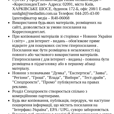
«КореспонденТ.net» Адреса: 02091, місто Київ,
ХАРКІВСЬКЕ ШОСЕ, будинок 172-Б, офіс 208/1 E-mail:
sunlight@mediadim.com.ua
Телефон: 044-205-43-00
Ідентифікатор медіа – R40-06068
Використання будь-яких матеріалів, розміщених на
сайті, дозволяється за умови посилання на
Корреспондент.net.
При копіюванні матеріалів зі сторінки « Новини України
і світу» , для інтернет - видань - обов'язкове пряме
відкрите для пошукових систем гіперпосилання .
Посилання має бути розміщена в незалежності від
повного або часткового використання матеріалів.
Гіперпосилання ( для інтернет - видань) - повинна бути
розміщена в підзаголовку або в першому абзаці
матеріалу.
Новини з позначками "Думка", "Експертиза", "Заява",
"Регіони", "Гроші", "Влада", "Вибори", "Тест-драйв",
"Спецпроекти", "Промо" публікуються на правах
реклами.
Розділ Спецпроекти створюється спільно з
комерційними партнерами.
Будь яке копіювання, публікація, передрук, чи наступне
поширення інформації, що містить посилання на
"Інтерфакс-Україна", EPA / UPG, суворо забороняється.