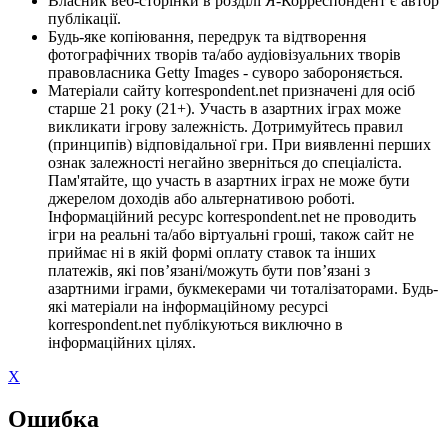
Власник веб-сторінки в розділі Я-Корреспондент є автор
публікації.
Будь-яке копіювання, передрук та відтворення
фотографічних творів та/або аудіовізуальних творів
правовласника Getty Images - суворо забороняється.
Матеріали сайту korrespondent.net призначені для осіб
старше 21 року (21+). Участь в азартних іграх може
викликати ігрову залежність. Дотримуйтесь правил
(принципів) відповідальної гри. При виявленні перших
ознак залежності негайно зверніться до спеціаліста.
Пам'ятайте, що участь в азартних іграх не може бути
джерелом доходів або альтернативою роботі.
Інформаційний ресурс korrespondent.net не проводить
ігри на реальні та/або віртуальні гроші, також сайт не
приймає ні в якій формі оплату ставок та інших
платежів, які пов’язані/можуть бути пов’язані з
азартними іграми, букмекерами чи тоталізаторами. Будь-
які матеріали на інформаційному ресурсі
korrespondent.net публікуються виключно в
інформаційних цілях.
X
Ошибка