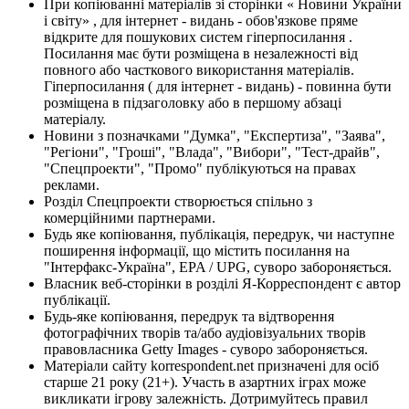
При копіюванні матеріалів зі сторінки « Новини України
і світу» , для інтернет - видань - обов'язкове пряме
відкрите для пошукових систем гіперпосилання .
Посилання має бути розміщена в незалежності від
повного або часткового використання матеріалів.
Гіперпосилання ( для інтернет - видань) - повинна бути
розміщена в підзаголовку або в першому абзаці
матеріалу.
Новини з позначками "Думка", "Експертиза", "Заява",
"Регіони", "Гроші", "Влада", "Вибори", "Тест-драйв",
"Спецпроекти", "Промо" публікуються на правах
реклами.
Розділ Спецпроекти створюється спільно з
комерційними партнерами.
Будь яке копіювання, публікація, передрук, чи наступне
поширення інформації, що містить посилання на
"Інтерфакс-Україна", EPA / UPG, суворо забороняється.
Власник веб-сторінки в розділі Я-Корреспондент є автор
публікації.
Будь-яке копіювання, передрук та відтворення
фотографічних творів та/або аудіовізуальних творів
правовласника Getty Images - суворо забороняється.
Матеріали сайту korrespondent.net призначені для осіб
старше 21 року (21+). Участь в азартних іграх може
викликати ігрову залежність. Дотримуйтесь правил