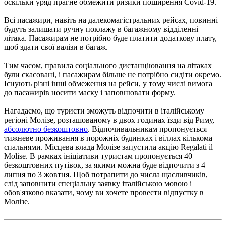
оскільки уряд прагне обмежити ризики поширення Covid-19.
Всі пасажири, навіть на далекомагістральних рейсах, повинні
будуть залишати ручну поклажу в багажному відділенні
літака. Пасажирам не потрібно буде платити додаткову плату,
щоб здати свої валізи в багаж.
Тим часом, правила соціального дистанціювання на літаках
були скасовані, і пасажирам більше не потрібно сидіти окремо.
Існують різні інші обмеження на рейси, у тому числі вимога
до пасажирів носити маску і заповнювати форму.
Нагадаємо, що туристи зможуть відпочити в італійському
регіоні Молізе, розташованому в двох годинах їзди від Риму,
абсолютно безкоштовно
. Відпочивальникам пропонується
тижневе проживання в порожніх будинках і віллах кількома
спальнями. Місцева влада Молізе запустила акцію Regalati il ​​
Molise. В рамках ініціативи туристам пропонується 40
безкоштовних путівок, за якими можна буде відпочити з 4
липня по 3 жовтня. Щоб потрапити до числа щасливчиків,
слід заповнити спеціальну заявку італійською мовою і
обов'язково вказати, чому ви хочете провести відпустку в
Молізе.