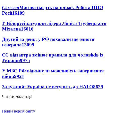
Сюжет
Масова смерть на пляжі. Робота ППО
Росії
16109
У Білорусі засудили лідера Ляпіса Трубецького
Міхалка
16016
Другий за день: у РФ поховали ще одного
генерала
13099
ЄС відзавтра змінює правила для чоловіків із
України
9975
У МЗС РФ відкинули можливість завершення
війни
9921
Залужний: Україна не вступить до НАТО
8629
Читати коментарі
Повна версія сайту