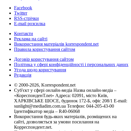
Facebook
Twitter
RSS-стрічки
E-mail розсилка
Контакти
Реклама на сайті
Використання матеріалів korrespondent.net
Правила користування сайтом
Договір користування сайтом
Політика у сфері конфіденційності і персональних даних
Угода щодо користування
Редакція
© 2000-2026, Korrespondent.net
Суб'єкт у сфері онлайн-медіа Назва онлайн-медіа –
«КореспонденТ.net» Адреса: 02091, місто Київ,
ХАРКІВСЬКЕ ШОСЕ, будинок 172-Б, офіс 208/1 E-mail:
sunlight@mediadim.com.ua
Телефон: 044-205-43-00
Ідентифікатор медіа – R40-06068
Використання будь-яких матеріалів, розміщених на
сайті, дозволяється за умови посилання на
Корреспондент.net.