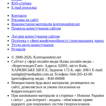
RSS-стрічки
E-mail розсилка
Контакти
Реклама на сайті
Використання матеріалів korrespondent.net
Правила користування сайтом
Договір користування сайтом
Політика у сфері конфіденційності і персональних даних
Угода щодо користування
Редакція
© 2000-2026, Korrespondent.net
Суб'єкт у сфері онлайн-медіа Назва онлайн-медіа –
«КореспонденТ.net» Адреса: 02091, місто Київ,
ХАРКІВСЬКЕ ШОСЕ, будинок 172-Б, офіс 208/1 E-mail:
sunlight@mediadim.com.ua
Телефон: 044-205-43-00
Ідентифікатор медіа – R40-06068
Використання будь-яких матеріалів, розміщених на
сайті, дозволяється за умови посилання на
Корреспондент.net.
При копіюванні матеріалів зі сторінки « Новини України
і світу» , для інтернет - видань - обов'язкове пряме
відкрите для пошукових систем гіперпосилання .