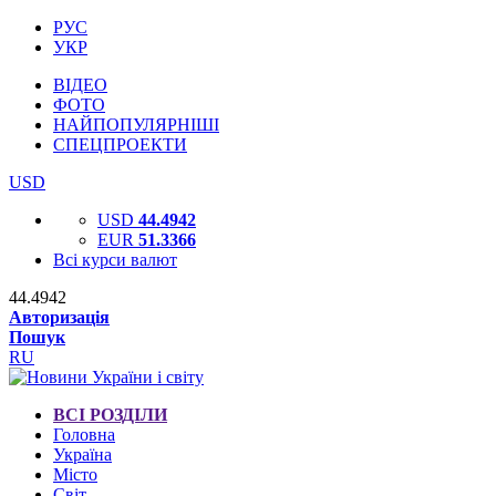
РУС
УКР
ВІДЕО
ФОТО
НАЙПОПУЛЯРНІШІ
СПЕЦПРОЕКТИ
USD
USD
44.4942
EUR
51.3366
Всі курси валют
44.4942
Авторизація
Пошук
RU
ВСІ РОЗДІЛИ
Головна
Україна
Місто
Світ