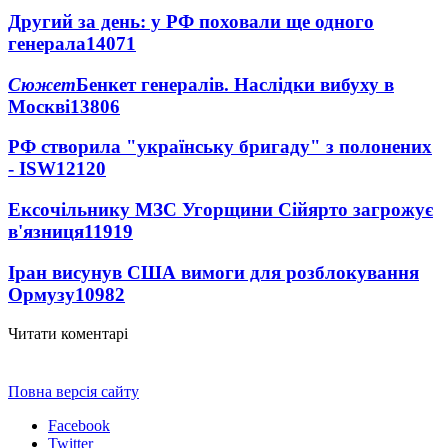
Другий за день: у РФ поховали ще одного
генерала
14071
Сюжет
Бенкет генералів. Наслідки вибуху в
Москві
13806
РФ створила "українську бригаду" з полонених
- ISW
12120
Ексочільнику МЗС Угорщини Сійярто загрожує
в'язниця
11919
Іран висунув США вимоги для розблокування
Ормузу
10982
Читати коментарі
Повна версія сайту
Facebook
Twitter