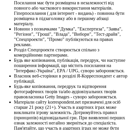
Посилання має бути розміщена в незалежності від
повного або часткового використання матеріалів.
Гіперпосилання ( для інтернет - видань) - повинна бути
розміщена в підзаголовку або в першому абзаці
матеріалу.
Новини з позначками "Думка", "Експертиза", "Заява",
"Регіони", "Гроші", "Влада", "Вибори", "Тест-драйв",
"Спецпроекти", "Промо" публікуються на правах
реклами.
Розділ Спецпроекти створюється спільно з
комерційними партнерами.
Будь яке копіювання, публікація, передрук, чи наступне
поширення інформації, що містить посилання на
"Інтерфакс-Україна", EPA / UPG, суворо забороняється.
Власник веб-сторінки в розділі Я-Корреспондент є автор
публікації.
Будь-яке копіювання, передрук та відтворення
фотографічних творів та/або аудіовізуальних творів
правовласника Getty Images - суворо забороняється.
Матеріали сайту korrespondent.net призначені для осіб
старше 21 року (21+). Участь в азартних іграх може
викликати ігрову залежність. Дотримуйтесь правил
(принципів) відповідальної гри. При виявленні перших
ознак залежності негайно зверніться до спеціаліста.
Пам'ятайте, що участь в азартних іграх не може бути