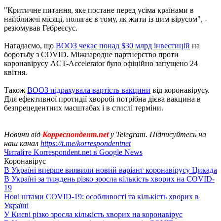
"Критичне питання, яке постане перед усіма країнами в
найближчі місяці, полягає в тому, як жити із цим вірусом", -
резюмував Гебреєсус.
Нагадаємо, що
ВООЗ чекає понад $30 млрд інвестицій
на
боротьбу з COVID. Міжнародне партнерство проти
коронавірусу ACT-Accelerator було офіційно запущено 24
квітня.
Також
ВООЗ підрахувала вартість вакцини
від коронавірусу.
Для ефективної протидії хворобі потрібна дієва вакцина в
безпрецедентних масштабах і в стислі терміни.
Новини від
Корреспондент.net
у Telegram. Підписуйтесь на
наш канал
https://t.me/korrespondentnet
Читайте Korrespondent.net в Google News
Коронавірус
В Україні вперше виявили новий варіант коронавірусу Цикада
В Україні за тиждень різко зросла кількість хворих на COVID-
19
Нові штами COVID-19: особливості та кількість хворих в
Україні
У Києві різко зросла кількість хворих на коронавірус