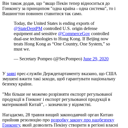
Він також додав, що "якщо Пекін тепер відноситься до
Гонконгу за принципом "одна країна - одна система", то і
Вашингтон повинен ставитися так само.
Today, the United States is ending exports of
@StateDeptPM
controlled U.S. origin defense
equipment and sensitive
@CommerceGov
controlled
dual-use technologies to Hong Kong. If Beijing now
treats Hong Kong as “One Country, One System,” so
must we.
— Secretary Pompeo (@SecPompeo)
June 29, 2020
У
заяві
прес-служби Держдепартаменту вказано, що США
змушені вжити такі заходи, щоб гарантувати національну
безпеку країни.
"Ми більше не можемо розрізняти експорт регульованої
продукції в Гонконг і експорт регульованої продукції в
материковий Китай", - зазначили у відомстві.
Нагадаємо, 28 травня вищий законодавчий орган Китаю
прийняв резолюцію про
розробку закону про нацбезпеку
Гонконгу
, який дозволить Пекіну створити в регіоні власні