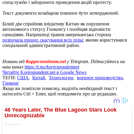
спецслужби і заборонити проведення акцій протесту.
Текст документа незабаром повинен бути затверджений.
Білий дім сприйняв ініціативу Китаю як порушення
автономного статусу Гонконгу і пообіцяв відповісти
санкціями. Наприкінці травня американська сторона
розпочала процес скасування всіх пільг
, якими користувався
спеціальний адміністративний район.
Новини від
Корреспондент.net
у Telegram. Підписуйтесь на
наш канал
https://t.me/korrespondentnet
Читайте Korrespondent.net в Google News
ТЕГИ:
США
,
Китай
,
Технологии
,
военное производство
,
Гонконг
Якщо ви помітили помилку, виділіть необхідний текст і
натисніть Ctrl + Enter, щоб повідомити про це редакцію.