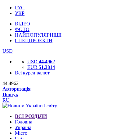
РУС
УКР
ВІДЕО
ФОТО
НАЙПОПУЛЯРНІШІ
СПЕЦПРОЕКТИ
USD
USD
44.4962
EUR
51.3814
Всі курси валют
44.4962
Авторизація
Пошук
RU
ВСІ РОЗДІЛИ
Головна
Україна
Місто
Світ