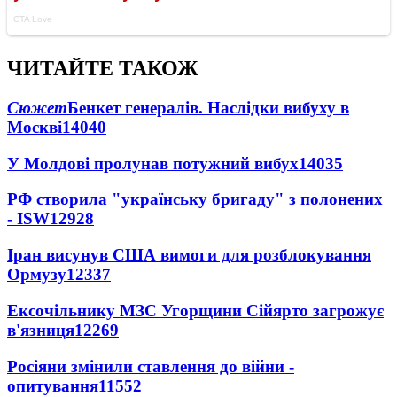
ЧИТАЙТЕ ТАКОЖ
Сюжет
Бенкет генералів. Наслідки вибуху в
Москві
14040
У Молдові пролунав потужний вибух
14035
РФ створила "українську бригаду" з полонених
- ISW
12928
Іран висунув США вимоги для розблокування
Ормузу
12337
Ексочільнику МЗС Угорщини Сійярто загрожує
в'язниця
12269
Росіяни змінили ставлення до війни -
опитування
11552