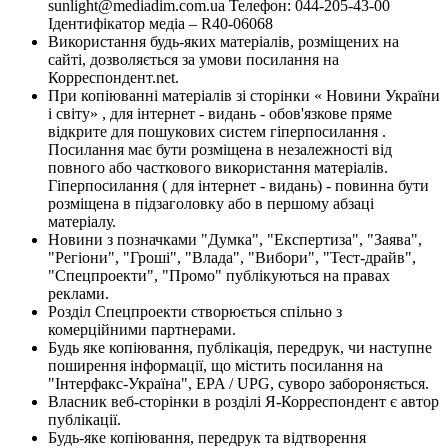
sunlight@mediadim.com.ua
Телефон: 044-205-43-00
Ідентифікатор медіа – R40-06068
Використання будь-яких матеріалів, розміщених на
сайті, дозволяється за умови посилання на
Корреспондент.net.
При копіюванні матеріалів зі сторінки « Новини України
і світу» , для інтернет - видань - обов'язкове пряме
відкрите для пошукових систем гіперпосилання .
Посилання має бути розміщена в незалежності від
повного або часткового використання матеріалів.
Гіперпосилання ( для інтернет - видань) - повинна бути
розміщена в підзаголовку або в першому абзаці
матеріалу.
Новини з позначками "Думка", "Експертиза", "Заява",
"Регіони", "Гроші", "Влада", "Вибори", "Тест-драйв",
"Спецпроекти", "Промо" публікуються на правах
реклами.
Розділ Спецпроекти створюється спільно з
комерційними партнерами.
Будь яке копіювання, публікація, передрук, чи наступне
поширення інформації, що містить посилання на
"Інтерфакс-Україна", EPA / UPG, суворо забороняється.
Власник веб-сторінки в розділі Я-Корреспондент є автор
публікації.
Будь-яке копіювання, передрук та відтворення