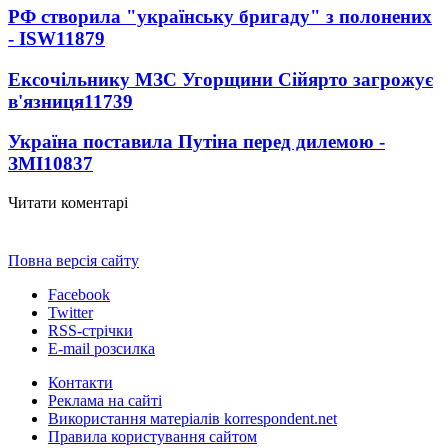
РФ створила "українську бригаду" з полонених
- ISW
11879
Ексочільнику МЗС Угорщини Сійярто загрожує
в'язниця
11739
Україна поставила Путіна перед дилемою -
ЗМІ
10837
Читати коментарі
Повна версія сайту
Facebook
Twitter
RSS-стрічки
E-mail розсилка
Контакти
Реклама на сайті
Використання матеріалів korrespondent.net
Правила користування сайтом