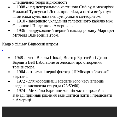
Спеціальної теорії відносності
1908 - над центральною частиною Сибіру, ​​в межиріччі
Нижньої Тунгуски і Лєни, пролетіла, а потім вибухнула
гігантська куля, названа Тунгуським метеоритом.
1910 - завершено укладання телефонного кабелю між
Європою і Південною Америкою.
1936 - надрукований перший наклад роману Маргарет
Мітчелл Віднесені вітром.
Кадр з фільму Віднесені вітром
1948 - вчені Вільям Шоклі, Волтер Браттейн і Джон
Бардін з Bell Laboratorie оголосили про створення
транзистора.
1964 - отримані перші фотографії Місяця з близької
відстані.
1972 - для координації всесвітнього часу вперше
введена високосна секунда (23:59:60).
1974 - Михайло Баришников під час гастролей в
Канаді прийняв рішення залишитися жити і працювати
в Америці.