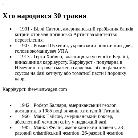
Хто народився 30 травня
1901 - Віллі Саттон, американський грабіжник банків,
котрий отримав прізвисько Артист за мистецтво
перевтілення.
1907 - Роман Шухевич, український політичний діяч,
головнокомандувач УПА.
1913 - Герта Хойвер, власниця закусочної в Берліні,
винахідниця каррівурсту. Каррівурст - популярна в
Німеччині страва: смажена сарделька зі спеціальним
соусом на базі кетчупу або томатної пасти і порошку
каррі.
Каррівурст. thewurstwagen.com
1942 - Роберт Баллард, американський геолог-
дослідник, в 1985 році виявив затонулий Титанік.
1966 - Майк Тайсон, американський боксер,
абсолютний чемпіон світу у надважкій вазі.
1985 - Майкл Фелпс, американський плавець, 23-
разовий олімпійський чемпіон, 26-разовий чемпіон