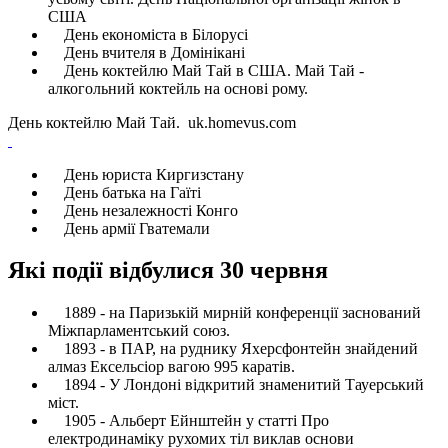
США
День економіста в Білорусі
День вчителя в Домінікані
День коктейлю Май Тай в США. Май Тай -
алкогольний коктейль на основі рому.
День коктейлю Май Тай. uk.homevus.com
День юриста Киргизстану
День батька на Гаїті
День незалежності Конго
День армії Гватемали
Які події відбулися 30 червня
1889 - на Паризькій мирній конференції заснований
Міжпарламентський союз.
1893 - в ПАР, на руднику Яхерсфонтейн знайдений
алмаз Ексельсіор вагою 995 каратів.
1894 - У Лондоні відкритий знаменитий Тауерський
міст.
1905 - Альберт Ейнштейн у статті Про
електродинаміку рухомих тіл виклав основи