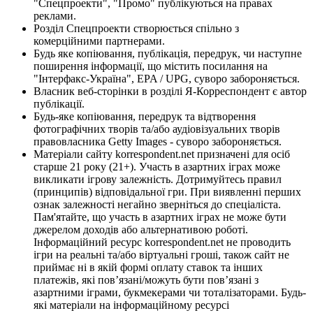
"Спецпроекти", "Промо" публікуються на правах
реклами.
Розділ Спецпроекти створюється спільно з
комерційними партнерами.
Будь яке копіювання, публікація, передрук, чи наступне
поширення інформації, що містить посилання на
"Інтерфакс-Україна", EPA / UPG, суворо забороняється.
Власник веб-сторінки в розділі Я-Корреспондент є автор
публікації.
Будь-яке копіювання, передрук та відтворення
фотографічних творів та/або аудіовізуальних творів
правовласника Getty Images - суворо забороняється.
Матеріали сайту korrespondent.net призначені для осіб
старше 21 року (21+). Участь в азартних іграх може
викликати ігрову залежність. Дотримуйтесь правил
(принципів) відповідальної гри. При виявленні перших
ознак залежності негайно зверніться до спеціаліста.
Пам'ятайте, що участь в азартних іграх не може бути
джерелом доходів або альтернативою роботі.
Інформаційний ресурс korrespondent.net не проводить
ігри на реальні та/або віртуальні гроші, також сайт не
приймає ні в якій формі оплату ставок та інших
платежів, які пов’язані/можуть бути пов’язані з
азартними іграми, букмекерами чи тоталізаторами. Будь-
які матеріали на інформаційному ресурсі