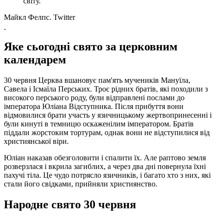
світу.
Майкл Фелпс. Twitter
Яке сьогодні свято за церковним
календарем
30 червня Церква вшановує пам'ять мучеників Мануїла,
Савела і Ісмаїла Перських. Троє рідних братів, які походили з
високого перського роду, були відправлені послами до
імператора Юліана Відступника. Після прибуття вони
відмовилися брати участь у язичницькому жертвопринесенні і
були кинуті в темницю оскаженілим імператором. Братів
піддали жорстоким тортурам, однак вони не відступилися від
християнської віри.
Юліан наказав обезголовити і спалити їх. Але раптово земля
розверзлася і вкрила загиблих, а через два дні повернула їхні
пахучі тіла. Це чудо потрясло язичників, і багато хто з них, які
стали його свідками, прийняли християнство.
Народне свято 30 червня