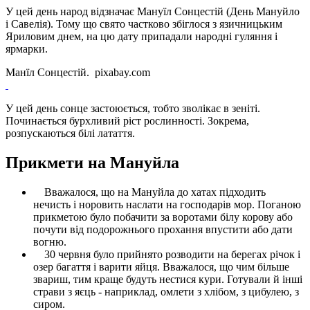
У цей день народ відзначає Мануїл Сонцестій (День Мануйло
і Савелія). Тому що свято частково збіглося з язичницьким
Яриловим днем, на цю дату припадали народні гуляння і
ярмарки.
Манїл Сонцестій. pixabay.com
У цей день сонце застоюється, тобто зволікає в зеніті.
Починається бурхливий ріст рослинності. Зокрема,
розпускаються білі латаття.
Прикмети на Мануйла
Вважалося, що на Мануйла до хатах підходить
нечисть і норовить наслати на господарів мор. Поганою
прикметою було побачити за воротами білу корову або
почути від подорожнього прохання впустити або дати
вогню.
30 червня було прийнято розводити на берегах річок і
озер багаття і варити яйця. Вважалося, що чим більше
звариш, тим краще будуть нестися кури. Готували й інші
страви з яєць - наприклад, омлети з хлібом, з цибулею, з
сиром.