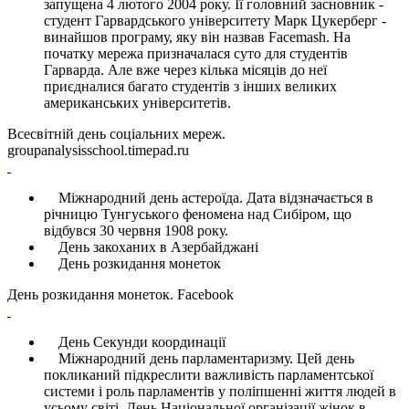
запущена 4 лютого 2004 року. Її головний засновник -
студент Гарвардського університету Марк Цукерберг -
винайшов програму, яку він назвав Facemash. На
початку мережа призначалася суто для студентів
Гарварда. Але вже через кілька місяців до неї
приєдналися багато студентів з інших великих
американських університетів.
Всесвітній день соціальних мереж.
groupanalysisschool.timepad.ru
Міжнародний день астероїда. Дата відзначається в
річницю Тунгуського феномена над Сибіром, що
відбувся 30 червня 1908 року.
День закоханих в Азербайджані
День розкидання монеток
День розкидання монеток. Facebook
День Секунди координації
Міжнародний день парламентаризму. Цей день
покликаний підкреслити важливість парламентської
системи і роль парламентів у поліпшенні життя людей в
усьому світі. День Національної організації жінок в