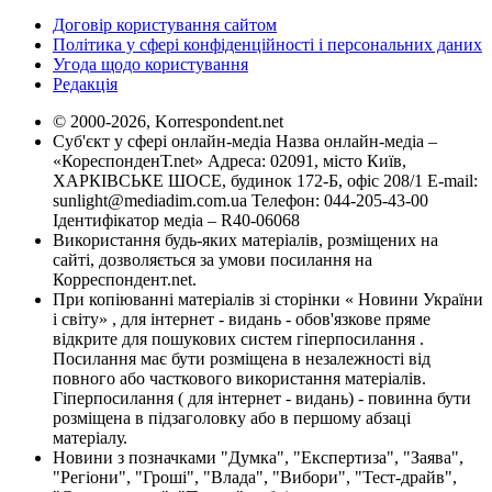
Договір користування сайтом
Політика у сфері конфіденційності і персональних даних
Угода щодо користування
Редакція
© 2000-2026, Korrespondent.net
Суб'єкт у сфері онлайн-медіа Назва онлайн-медіа –
«КореспонденТ.net» Адреса: 02091, місто Київ,
ХАРКІВСЬКЕ ШОСЕ, будинок 172-Б, офіс 208/1 E-mail:
sunlight@mediadim.com.ua
Телефон: 044-205-43-00
Ідентифікатор медіа – R40-06068
Використання будь-яких матеріалів, розміщених на
сайті, дозволяється за умови посилання на
Корреспондент.net.
При копіюванні матеріалів зі сторінки « Новини України
і світу» , для інтернет - видань - обов'язкове пряме
відкрите для пошукових систем гіперпосилання .
Посилання має бути розміщена в незалежності від
повного або часткового використання матеріалів.
Гіперпосилання ( для інтернет - видань) - повинна бути
розміщена в підзаголовку або в першому абзаці
матеріалу.
Новини з позначками "Думка", "Експертиза", "Заява",
"Регіони", "Гроші", "Влада", "Вибори", "Тест-драйв",