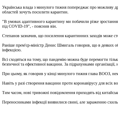
Українська влада з минулого тижня попереджає про можливу дру
областей хочуть посилити карантин.
"В умовах адаптивного карантину ми побачили різке зростання в
під COVID-19", - пояснив він.
Степанов зазначив, що посилення карантинних заходів може стос
Раніше прем'єр-міністр Денис Шмигаль говорив, що в деяких о
інфекцією.
Всі сходяться на тому, що пандемію можна буде перемогти тіль
безпечної та ефективної вакцини. За підрахунками організації,
При цьому, як говорив у кінці минулого тижня глава ВООЗ, не
Навіть у разі створення вакцини проти коронавірусу для всіх вон
Тим часом, нові тривожні повідомлення приходять від китайськ
Переносниками інфекції виявилися свині, але зараженню схильн