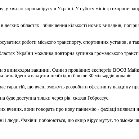
гу хвилю коронавірусу в Україні. У суботу міністр охорони здор
 деяких областях - збільшення кількості нових випадків, погірш
уватися роботи міського транспорту, спортивних установ, а також
бластях України можлива повторна зупинка громадського трансп
ки з винаходом вакцини. Один з провідних експертів ВООЗ Майк 
 на винайдення вакцини необхідно більше 30 мільярдів доларів.
має гарантій, що вчені зможуть розробити ефективну вакцину п
а буде доступна тільки через рік, сказав Гебреєсус.
их вчених, вони говорять про нову пандемію - фахівці виявили 
і і люди. Фахівці побоюються, що якщо вірус мутує, то зможе ш