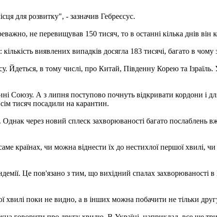
сця для розвитку", - зазначив Гебреєсус.
важно, не перевищував 150 тисяч, то в останні кілька днів він к
кількість виявлених випадків досягла 183 тисячі, багато в чому 
. Йдеться, в тому числі, про Китай, Південну Корею та Ізраїль. 
 Союзу. А з липня поступово почнуть відкривати кордони і для т
 сім тисяч посадили на карантин.
 Однак через новий сплеск захворюваності багато послаблень вж
аме країнах, чи можна віднести їх до нестихлої першої хвилі, ч
ндемії. Це пов'язано з тим, що вихідний спалах захворюваності в
гої хвилі поки не видно, а в інших можна побачити не тільки друг
жна говорити про другу хвилю. В Україні, наприклад, все ще тр