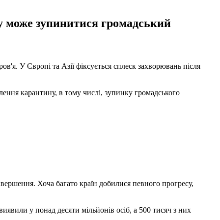
ву може зупинитися громадський
ов'я. У Європі та Азії фіксується сплеск захворювань після
ення карантину, в тому числі, зупинку громадського
завершення. Хоча багато країн добилися певного прогресу,
иявили у понад десяти мільйонів осіб, а 500 тисяч з них