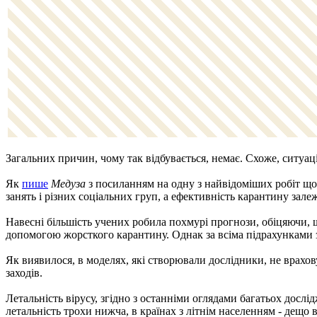
Загальних причин, чому так відбувається, немає. Схоже, ситуація
Як
пише
Медуза
з посиланням на одну з найвідоміших робіт що
занять і різних соціальних груп, а ефективність карантину зале
Навесні більшість учених робила похмурі прогнози, обіцяючи, 
допомогою жорсткого карантину. Однак за всіма підрахунками з
Як виявилося, в моделях, які створювали дослідники, не врахов
заходів.
Летальність вірусу, згідно з останніми оглядами багатьох дослі
летальність трохи нижча, в країнах з літнім населенням - дещо 