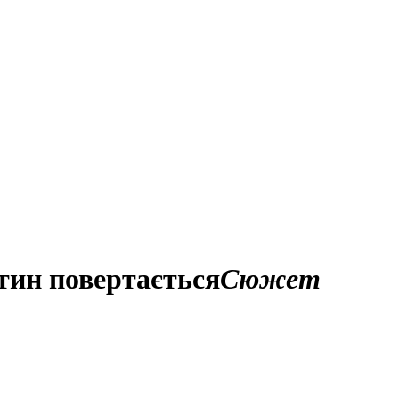
тин повертається
Сюжет