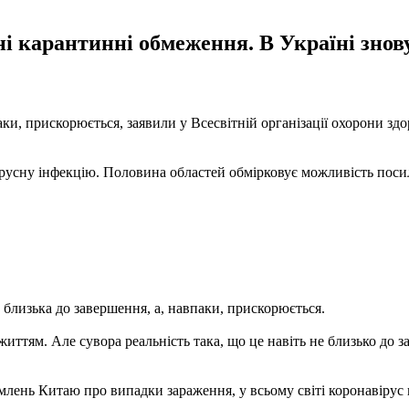
ні карантинні обмеження. В Україні зно
и, прискорюється, заявили у Всесвітній організації охорони здор
русну інфекцію. Половина областей обмірковує можливість посил
 близька до завершення, а, навпаки, прискорюється.
життям. Але сувора реальність така, що це навіть не близько до 
млень Китаю про випадки зараження, у всьому світі коронавірус в