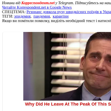
Новини від
Корреспондент.net
у Telegram. Підписуйтесь на на
Читайте Korrespondent.net в Google News
СПЕЦТЕМА:
Резонанс довкола руху швидкісних поїздів в Укра
ТЕГИ:
эпидемия
,
пандемия
,
карантин
Якщо ви помітили помилку, виділіть необхідний текст і натисніт