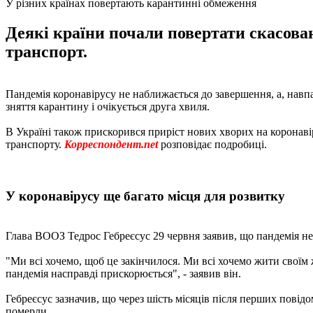
У різних країнах повертають карантинні обмеження
Деякі країни почали повертати скасова
транспорт.
Пандемія коронавірусу не наближається до завершення, а, навпак
зняття карантину і очікується друга хвиля.
В Україні також прискорився приріст нових хворих на коронаві
транспорту.
Корреспондент.net
розповідає подробиці.
У коронавірусу ще багато місця для розвитку
Глава ВООЗ Тедрос Гебреєсус 29 червня заявив, що пандемія не
"Ми всі хочемо, щоб це закінчилося. Ми всі хочемо жити своїм 
пандемія насправді прискорюється", - заявив він.
Гебреєсус зазначив, що через шість місяців після перших повідо
померли.