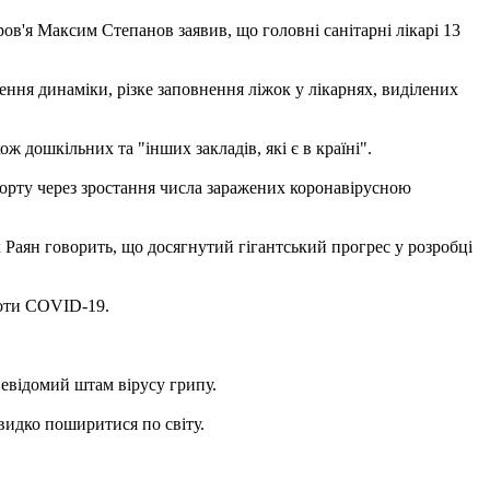
ов'я Максим Степанов заявив, що головні санітарні лікарі 13
ення динаміки, різке заповнення ліжок у лікарнях, виділених
 дошкільних та "інших закладів, які є в країні".
орту через зростання числа заражених коронавірусною
Раян говорить, що досягнутий гігантський прогрес у розробці
роти COVID-19.
невідомий штам вірусу грипу.
видко поширитися по світу.