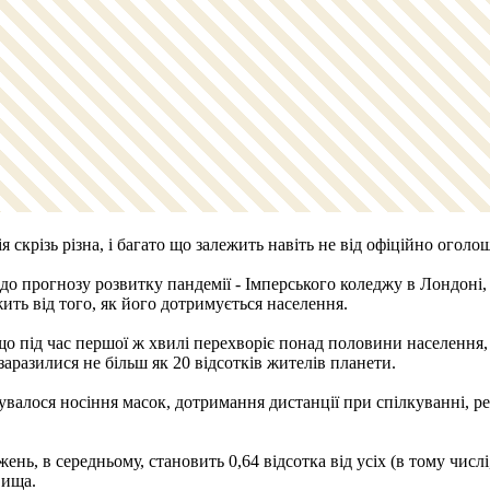
 скрізь різна, і багато що залежить навіть не від офіційно оголо
до прогнозу розвитку пандемії - Імперського коледжу в Лондоні,
жить від того, як його дотримується населення.
що під час першої ж хвилі перехворіє понад половини населення,
аразилися не більш як 20 відсотків жителів планети.
увалося носіння масок, дотримання дистанції при спілкуванні, р
джень, в середньому, становить 0,64 відсотка від усіх (в тому чи
вища.