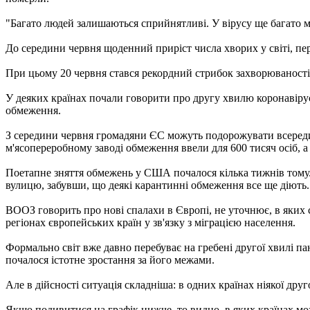
"Багато людей залишаються сприйнятливі. У вірусу ще багато мі
До середини червня щоденний приріст числа хворих у світі, пере
При цьому 20 червня стався рекордний стрибок захворюваності: 
У деяких країнах почали говорити про другу хвилю коронавірусу
обмеження.
З середини червня громадяни ЄС можуть подорожувати всередині
м'ясопереробному заводі обмеження ввели для 600 тисяч осіб, а
Поетапне зняття обмежень у США почалося кілька тижнів тому.
вулицю, забувши, що деякі карантинні обмеження все ще діють.
ВООЗ говорить про нові спалахи в Європі, не уточнює, в яких с
регіонах європейських країн у зв'язку з міграцією населення.
Формально світ вже давно перебуває на гребені другої хвилі па
почалося істотне зростання за його межами.
Але в дійсності ситуація складніша: в одних країнах ніякої дру
Якщо подивитися на графік нижче, то видно, в яких країнах мо