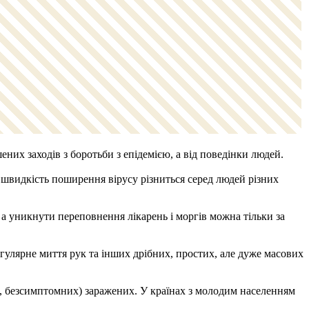
шених заходів з боротьби з епідемією, а від поведінки людей.
 швидкість поширення вірусу різниться серед людей різних
 а уникнути переповнення лікарень і моргів можна тільки за
егулярне миття рук та інших дрібних, простих, але дуже масових
слі, безсимптомних) заражених. У країнах з молодим населенням