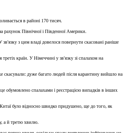
оливається в районі 170 тисяч.
за рахунок Північної і Південної Америки.
У зв'язку з цим владі довелося повернути скасовані раніше
ретіх країн. У Німеччині у зв'язку зі спалахом на
е скасували: дуже багато людей після карантину вийшло на
и це обумовлено спалахами і реєстрацією випадків в інших
 Китаї було відносно швидко придушено, ще до того, як
у, а й третю хвилю.
иває перша хвиля, оскільки спаду виявлених інфікованих не